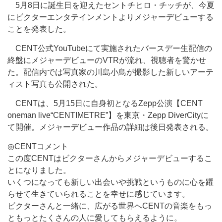
5月8日に誕生日を迎えたセントチヒロ・チッチが、今夏
にビクターエンタテインメントよりメジャーデビューする
ことを発表した。
CENT公式YouTubeにて実施されたバースデー生配信の
終盤にメジャーデビューのVTRが流れ、視聴者を驚かせ
た。配信内では写真家の川島小鳥が撮影した新しいアーテ
ィスト写真も公開された。
CENTは、5月15日に自身初となるZepp公演【CENT
oneman live“CENTIMETRE”】を東京・Zepp DiverCityに
て開催。メジャーデビュー作品の詳細は後日発表される。
◎CENTコメント
この度CENTはビクターさんからメジャーデビューするこ
とになりました。
いくつになっても新しい出会いや挑戦というものに心を躍
らせて生きていられることを幸せに感じています。
ビクターさんと一緒に、広がる世界へCENTの音楽をもっ
ともっとたくさんの人に愛してもらえるように。