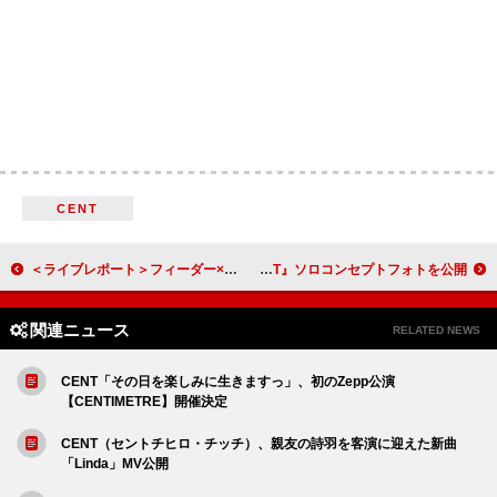
CENT
＜ライブレポート＞フィーダー×ELLEGARDEN、 積み重ねてきた歴史が鳴り響いた【Sonic Bridges Tour 2025】
LE SSERAFIM、ロックスターのような『DIFFERENT』ソロコンセプトフォトを公開
関連ニュース
RELATED NEWS
CENT「その日を楽しみに生きますっ」、初のZepp公演
【CENTIMETRE】開催決定
CENT（セントチヒロ・チッチ）、親友の詩羽を客演に迎えた新曲
「Linda」MV公開