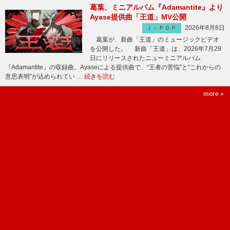
葛葉、ミニアルバム『Adamantite』より
Ayase提供曲「王道」MV公開
2026年8月8日
Ｊ－ＰＯＰ
葛葉が、新曲「王道」のミュージックビデオ
を公開した。 新曲「王道」は、2026年7月29
日にリリースされたニューミニアルバム
『Adamantite』の収録曲。Ayaseによる提供曲で、“王者の苦悩”と“これからの
意思表明”が込められてい …
続きを読む
more »