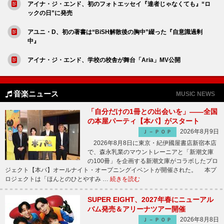
アイナ・ジ・エンド、初のフォトエッセイ『達者じゃなくても』“ロ
ックの日”に発売
アユニ・D、初の著書は“BiSH解散後の胸中”綴った『自意識過剰
中』
アイナ・ジ・エンド、学校の校舎が舞台「Aria」MV公開
音楽ニュース
MUSIC NEWS
「自分だけの1冊との出会いを」――全国
の本屋パーティ【本パ】がスタート
2026年8月9日
Ｊ－ＰＯＰ
2026年8月8日に東京・紀伊國屋書店新宿本店
で、森永乳業のマウントレーニアと「新潮文庫
の100冊」を企画する新潮文庫がコラボしたプロ
ジェクト【本パ】オールナイト・オープニングイベントが開催された。 本プ
ロジェクトは「ほんとのひとやすみ …
続きを読む
SUPER EIGHT、2027年春にニューアル
バム発売＆アリーナツアー開催
2026年8月8日
Ｊ－ＰＯＰ