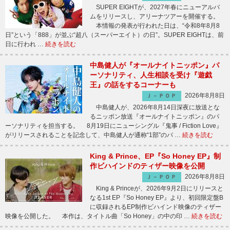
SUPER EIGHTが、2027年春にニューアルバ
ムをリリースし、アリーナツアーを開催する。
本情報の発表が行われた日は、“令和8年8月8
日”という「888」が並ぶ“超八（スーパーエイト）の日”。SUPER EIGHTは、前
日に行われ …
続きを読む
中島健人が『オールナイトニッポン』パ
ーソナリティ、人生相談を受け『遊戯
王』の話をするコーナーも
2026年8月8日
Ｊ－ＰＯＰ
中島健人が、2026年8月14日深夜に放送とな
るニッポン放送『オールナイトニッポン』のパ
ーソナリティを担当する。 8月19日にニューシングル『鬼事 / Fiction Love』
がリリースされることを記念して、中島健人が通称“1部”のパ …
続きを読む
King & Prince、EP『So Honey EP』制
作ビハインドのティザー映像を公開
2026年8月8日
Ｊ－ＰＯＰ
King & Princeが、2026年9月2日にリリースと
なる1st EP『So Honey EP』より、初回限定盤B
に収録されるEP制作ビハインド映像のティザー
映像を公開した。 本作は、タイトル曲「So Honey」の中の印 …
続きを読む