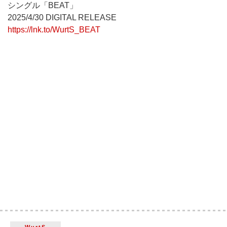
シングル「BEAT」
2025/4/30 DIGITAL RELEASE
https://lnk.to/WurtS_BEAT