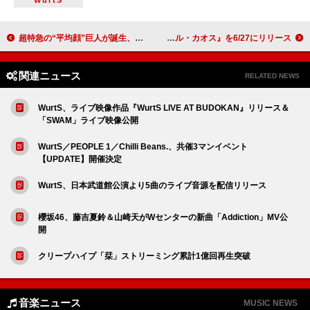
WurtS
超特急の“平均顔”巨人が誕生、恋に溶け落ちる「キャラメルハート」MV公開
KATSEYE、ニューEP『ビューティフル・カオス』を6/27にリリース
関連ニュース
RELATED NEWS
WurtS、ライブ映像作品『WurtS LIVE AT BUDOKAN』リリース＆
「SWAM」ライブ映像公開
WurtS／PEOPLE 1／Chilli Beans.、共催3マンイベント
【UPDATE】開催決定
WurtS、日本武道館公演より5曲のライブ音源を配信リリース
櫻坂46、藤吉夏鈴＆山崎天がWセンターの新曲「Addiction」MV公
開
クリープハイプ「栞」ストリーミング累計1億回再生突破
音楽ニュース
MUSIC NEWS