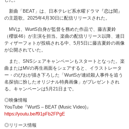
新曲「BEAT」は、日本テレビ系水曜ドラマ『恋は闇』
の主題歌。2025年4月30日に配信リリースされた。
MVは、WurtS自身が監督を務めた作品で、藤吉夏鈴
（櫻坂46）が主演を担当。楽曲の配信リリース以降、連日
ティザーフォトが投稿される中、5月5日に藤吉夏鈴の画像
が公開されていた。
また、SNSシェアキャンペーンもスタートとなった。楽
曲またはMVの再生画面をシェアすると、イラストレータ
ー・のびおが描き下ろした「WurtSが連続殺人事件を追う
名探偵に扮したオリジナル特典画像」がプレゼントされ
る。キャンペーンは5月21日まで。
◎映像情報
YouTube『WurtS – BEAT (Music Video)』
https://youtu.be/f91pFb2FPgE
◎リリース情報