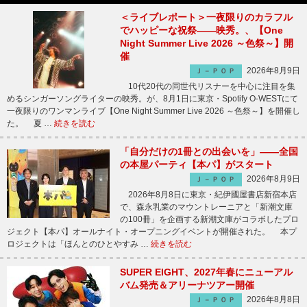
＜ライブレポート＞一夜限りのカラフル
でハッピーな祝祭――映秀。、【One
Night Summer Live 2026 ～色祭～】開
催
2026年8月9日
Ｊ－ＰＯＰ
10代20代の同世代リスナーを中心に注目を集
めるシンガーソングライターの映秀。が、8月1日に東京・Spotify O-WESTにて
一夜限りのワンマンライブ【One Night Summer Live 2026 ～色祭～】を開催し
た。 夏 …
続きを読む
「自分だけの1冊との出会いを」――全国
の本屋パーティ【本パ】がスタート
2026年8月9日
Ｊ－ＰＯＰ
2026年8月8日に東京・紀伊國屋書店新宿本店
で、森永乳業のマウントレーニアと「新潮文庫
の100冊」を企画する新潮文庫がコラボしたプロ
ジェクト【本パ】オールナイト・オープニングイベントが開催された。 本プ
ロジェクトは「ほんとのひとやすみ …
続きを読む
SUPER EIGHT、2027年春にニューアル
バム発売＆アリーナツアー開催
2026年8月8日
Ｊ－ＰＯＰ