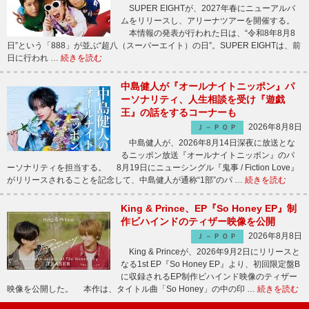
SUPER EIGHTが、2027年春にニューアルバ
ムをリリースし、アリーナツアーを開催する。
本情報の発表が行われた日は、“令和8年8月8
日”という「888」が並ぶ“超八（スーパーエイト）の日”。SUPER EIGHTは、前
日に行われ …
続きを読む
中島健人が『オールナイトニッポン』パ
ーソナリティ、人生相談を受け『遊戯
王』の話をするコーナーも
2026年8月8日
Ｊ－ＰＯＰ
中島健人が、2026年8月14日深夜に放送とな
るニッポン放送『オールナイトニッポン』のパ
ーソナリティを担当する。 8月19日にニューシングル『鬼事 / Fiction Love』
がリリースされることを記念して、中島健人が通称“1部”のパ …
続きを読む
King & Prince、EP『So Honey EP』制
作ビハインドのティザー映像を公開
2026年8月8日
Ｊ－ＰＯＰ
King & Princeが、2026年9月2日にリリースと
なる1st EP『So Honey EP』より、初回限定盤B
に収録されるEP制作ビハインド映像のティザー
映像を公開した。 本作は、タイトル曲「So Honey」の中の印 …
続きを読む