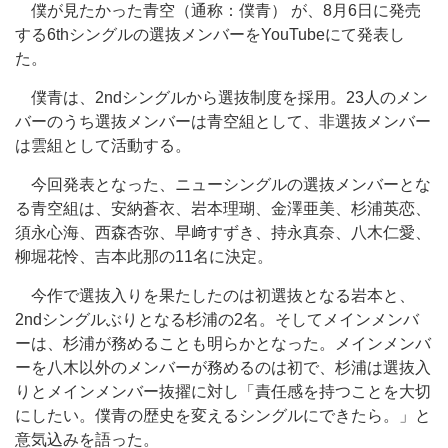
僕が見たかった青空（通称：僕青） が、8月6日に発売
する6thシングルの選抜メンバーをYouTubeにて発表し
た。
僕青は、2ndシングルから選抜制度を採用。23人のメン
バーのうち選抜メンバーは青空組として、非選抜メンバー
は雲組として活動する。
今回発表となった、ニューシングルの選抜メンバーとな
る青空組は、安納蒼衣、岩本理瑚、金澤亜美、杉浦英恋、
須永心海、西森杏弥、早﨑すずき、持永真奈、八木仁愛、
柳堀花怜、吉本此那の11名に決定。
今作で選抜入りを果たしたのは初選抜となる岩本と、
2ndシングルぶりとなる杉浦の2名。そしてメインメンバ
ーは、杉浦が務めることも明らかとなった。メインメンバ
ーを八木以外のメンバーが務めるのは初で、杉浦は選抜入
りとメインメンバー抜擢に対し「責任感を持つことを大切
にしたい。僕青の歴史を変えるシングルにできたら。」と
意気込みを語った。