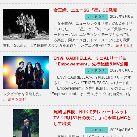
女王蜂、ニューSG『星』CD発売
2026年8月6日
Ｊ－ＰＯＰ
女王蜂が、ニューシングル『星』のCDをリリ
ースした。 「星」は、TVアニメ『天幕のジャ
ードゥーガル』エンディングテーマとなってい
る楽曲。同アニメは、トマトスープにより秋田
書店『Souffle』にて連載中のマンガを原作としたアニメ化作品で …
続きを読む
ENVii GABRIELLA、ミニALリード曲
「Empowerment」先行配信＆MV公開
2026年8月6日
Ｊ－ＰＯＰ
ENVii GABRIELLAが、9月16日にリリースす
るミニアルバム『TRIGENESICA』のリード曲
「Empowerment」を先行配信し、そのミュージ
ックビデオを公開した。 「Empowerment」は、元々持っていた自分の力を
…
続きを読む
尾崎世界観、NHK Eテレ ハートネット
TV『#8月31日の夜に。』に今年もMCと
して出演
2026年8月6日
Ｊ－ＰＯＰ