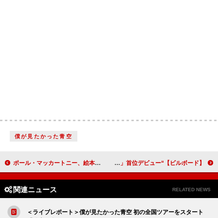
僕が見たかった青空
ポール・マッカートニー、絵本『あの雲のむこうに』映画化の豪華声優陣が明らかに
【ビルボード】“ニコニコ VOCALOID SONGS TOP20”、マサラダ「イレギュラーマン」首位デビュー
関連ニュース
RELATED NEWS
＜ライブレポート＞僕が見たかった青空 初の全国ツアーをスタート