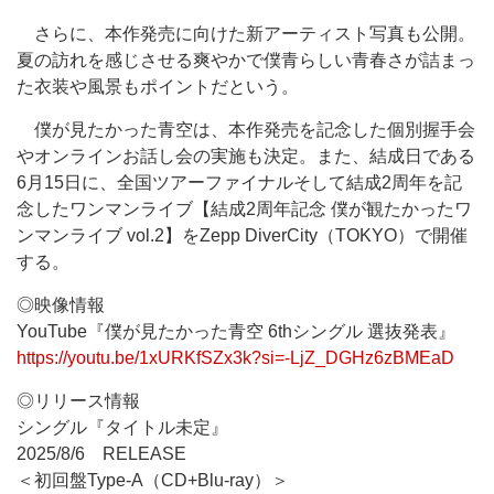
さらに、本作発売に向けた新アーティスト写真も公開。
夏の訪れを感じさせる爽やかで僕青らしい青春さが詰まっ
た衣装や風景もポイントだという。
僕が見たかった青空は、本作発売を記念した個別握手会
やオンラインお話し会の実施も決定。また、結成日である
6月15日に、全国ツアーファイナルそして結成2周年を記
念したワンマンライブ【結成2周年記念 僕が観たかったワ
ンマンライブ vol.2】をZepp DiverCity（TOKYO）で開催
する。
◎映像情報
YouTube『僕が見たかった青空 6thシングル 選抜発表』
https://youtu.be/1xURKfSZx3k?si=-LjZ_DGHz6zBMEaD
◎リリース情報
シングル『タイトル未定』
2025/8/6 RELEASE
＜初回盤Type-A（CD+Blu-ray）＞