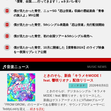
「僕青、全国……行ってきます！」※ネタバレ有り
僕が見たかった青空、ニューSG『恋は倍速』収録の雲組楽曲「青春
の旅人よ」MV公開
僕が見たかった青空、5thシングル表題曲「恋は倍速」先行配信開始
僕が見たかった青空、初の全国ツアー＆5thシングル発売へ
僕が見たかった青空、10月に開催した【僕青祭2024】のライブ映像
を一夜限りプレミア公開
音楽ニュース
MUSIC NEWS
ときのそら、新曲「キラメキMODE！
feat. 響咲リオナ」配信リリース
2026年8月6日
Ｊ－ＰＯＰ
ときのそらが、デジタルシングル「キラメキ
MODE！feat. 響咲リオナ」をリリースした。
新曲はゲストアーティストにVTuberグループ
『FROW GROW』のリーダーである響咲リオナ、サウンドプロデューサーに
TeddyLoidを迎え …
続きを読む