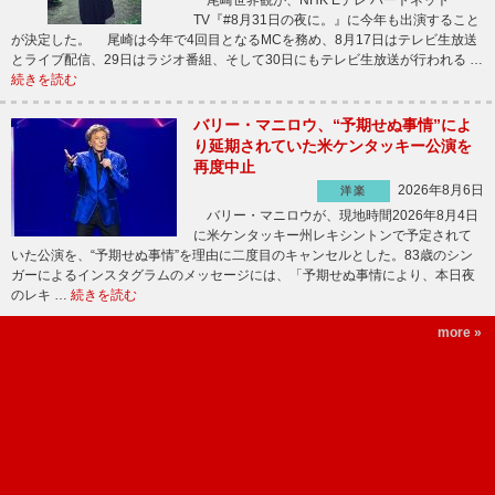
尾崎世界観が、NHK Eテレ ハートネット
TV『#8月31日の夜に。』に今年も出演すること
が決定した。 尾崎は今年で4回目となるMCを務め、8月17日はテレビ生放送
とライブ配信、29日はラジオ番組、そして30日にもテレビ生放送が行われる …
続きを読む
バリー・マニロウ、“予期せぬ事情”によ
り延期されていた米ケンタッキー公演を
再度中止
2026年8月6日
洋楽
バリー・マニロウが、現地時間2026年8月4日
に米ケンタッキー州レキシントンで予定されて
いた公演を、“予期せぬ事情”を理由に二度目のキャンセルとした。83歳のシン
ガーによるインスタグラムのメッセージには、「予期せぬ事情により、本日夜
のレキ …
続きを読む
more »