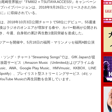
界観が『FM802 × TSUTAYA ACCESS!』キャンペーン
ハイプバージョンは、2018年9月26日にリリースされた5th
々に』に収録されている。
2018年10月3日公開チャートで58位にデビュー。55週連
の後はラジオのオンエアが増加する春や、カバー動画が公開され
咲き、今週、自身初の累計再生数1億回突破を達成した。
アーを開催中。5月18日の福岡・マリンメッセ福岡A館公演
・ソング・チャート“Streaming Songs”では、GfK Japanが提
ービス（Amazon Music（Unlimitedおよびプライム会
AWA、Google Play Music、HMVmusic、KKBOX、LINE
Music、Spotify）、プレイリスト型ストリーミングサービス（dヒッ
ouTube Musicの再生回数を合算しています。