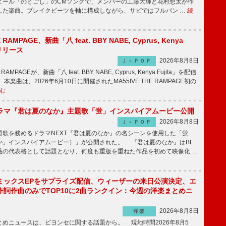
ビール「のどごし」のCMソングで、メンバーの工藤大輝と花村想太が作
した楽曲。ブレイクビーツを軸に構成しながら、サビではフルバン …
続
E RAMPAGE、新曲「八 feat. BBY NABE, Cyprus, Kenya
信リリース
2026年8月8日
Ｊ－ＰＯＰ
RAMPAGEが、新曲「八 feat. BBY NABE, Cyprus, Kenya Fujita」を配信
楽曲は、2026年6月10日に開催されたMA55IVE THE RAMPAGE初の
む
ラマ『君は夏のなか』主題歌「蛍」インスパイアムービー公開
2026年8月8日
Ｊ－ＰＯＰ
歌を務めるドラマNEXT『君は夏のなか』の名シーンを使用した「蛍
か」インスパイアムービー）」が公開された。 『君は夏のなか』はBL
品の代表格として話題となり、何度も重版を重ねた作品を初めて映像化 …
ミックスEPをサプライズ配信、ウィーザーの来日公演決定、エ
作詞作曲のみでTOP10に2曲ランクイン：今週の洋楽まとめニ
2026年8月8日
洋楽
めニュースは、ビヨンセに関する話題から。 現地時間2026年8月5