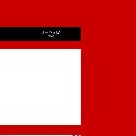
オーヴォ
OVO