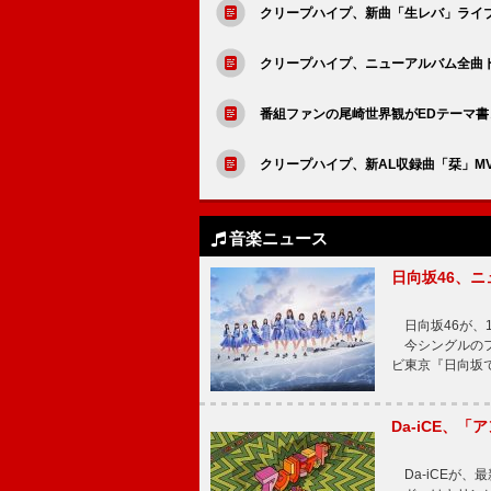
クリープハイプ、新曲「生レバ」ライ
クリープハイプ、ニューアルバム全曲
番組ファンの尾崎世界観がEDテーマ
クリープハイプ、新AL収録曲「栞」M
音楽ニュース
日向坂46、
日向坂46が、1
今シングルのフ
ビ東京『日向坂
Da-iCE、
Da-iCEが