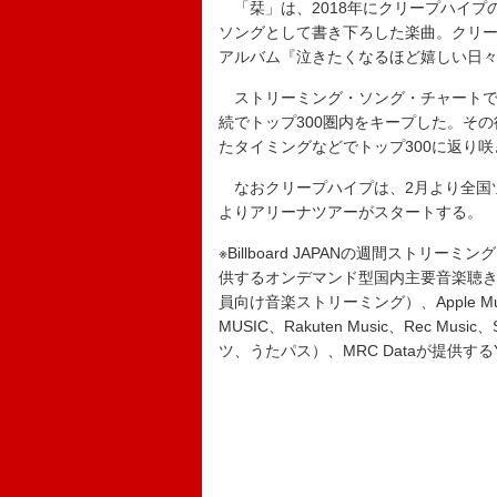
「栞」は、2018年にクリープハイプの尾崎世
ソングとして書き下ろした楽曲。クリープ
アルバム『泣きたくなるほど嬉しい日
ストリーミング・ソング・チャートでは、
続でトップ300圏内をキープした。そ
たタイミングなどでトップ300に返り
なおクリープハイプは、2月より全国ツ
よりアリーナツアーがスタートする。
※Billboard JAPANの週間ストリーミング
供するオンデマンド型国内主要音楽聴き放題サ
員向け音楽ストリーミング）、Apple Music、
MUSIC、Rakuten Music、Rec 
ツ、うたパス）、MRC Dataが提供するY