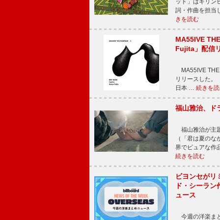
ッド」はキリン
詞・作曲を担当
きを読む
MA55IVE TH
Fujita」配
MA55IVE THE 
リリースした。 本
日本 …
続きを読
福山雅治、ド
福山雅治が主題
（「君は夏のな
界でピュアな作
続きを読む
ビヨンセがリ
ド・シーラン
ュース
今週の洋楽まと