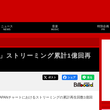
ニュース
音楽
特別企画
NEWS
MUSIC
PR
」ストリーミング累計1億回再
ポスト
シェア
送る
d JAPANチャートにおけるストリーミングの累計再生回数1億回