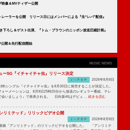
ブ映像＆MVティザー公開
トレーラーを公開 リリース日にはメンバーによる『生“レバ”配信』
書き下ろし＆ゲスト出演、『トム・ブラウンのニッポン放送圧縮計画』
V公開＆先行配信開始
MUSIC NEWS
ニューSG『イチャイチャ虫』リリース決定
2026年8月8日
Ｊ－ＰＯＰ
8thシングル『イチャイチャ虫』を9月30日に発売することが決定した。
ォーメーションは、8月9日25時20分から放送のレギュラー番組、テレ
で会いましょう』で発表される。 日向坂46はデビュ …
続きを読む
「アンリミテッド」リリックビデオ公開
2026年8月8日
Ｊ－ＰＯＰ
、最新曲「アンリミテッド」のリリックビデオを公開した。 「アンリミテ