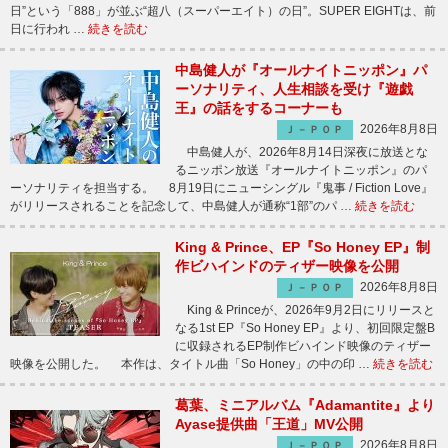
日”という「888」が並ぶ“超八（スーパーエイト）の日”。SUPER EIGHTは、前
日に行われ …
続きを読む
中島健人が『オールナイトニッポン』パ
ーソナリティ、人生相談を受け『遊戯
王』の話をするコーナーも
2026年8月8日
Ｊ－ＰＯＰ
中島健人が、2026年8月14日深夜に放送とな
るニッポン放送『オールナイトニッポン』のパ
ーソナリティを担当する。 8月19日にニューシングル『鬼事 / Fiction Love』
がリリースされることを記念して、中島健人が通称“1部”のパ …
続きを読む
King & Prince、EP『So Honey EP』制
作ビハインドのティザー映像を公開
2026年8月8日
Ｊ－ＰＯＰ
King & Princeが、2026年9月2日にリリースと
なる1st EP『So Honey EP』より、初回限定盤B
に収録されるEP制作ビハインド映像のティザー
映像を公開した。 本作は、タイトル曲「So Honey」の中の印 …
続きを読む
葛葉、ミニアルバム『Adamantite』より
Ayase提供曲「王道」MV公開
2026年8月8日
Ｊ－ＰＯＰ