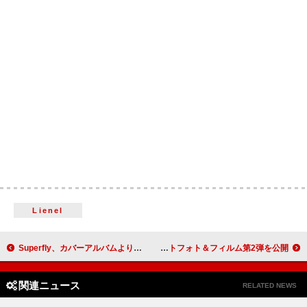
Lienel
Superfly、カバーアルバムよりSUPER BEAVER「人として」先行配信
SEVENTEEN、新たに生まれ変わる『HAPPY BURSTDAY』コンセプトフォト＆フィルム第2弾を公開
関連ニュース
RELATED NEWS