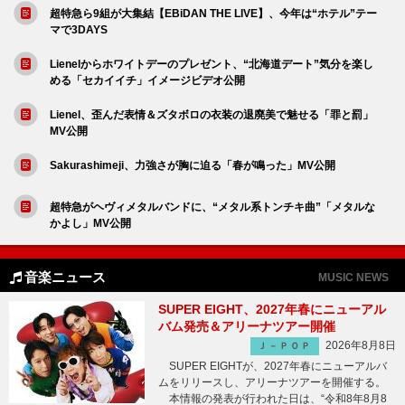
超特急ら9組が大集結【EBiDAN THE LIVE】、今年は“ホテル”テー
マで3DAYS
Lienelからホワイトデーのプレゼント、“北海道デート”気分を楽し
める「セカイイチ」イメージビデオ公開
Lienel、歪んだ表情＆ズタボロの衣装の退廃美で魅せる「罪と罰」
MV公開
Sakurashimeji、力強さが胸に迫る「春が鳴った」MV公開
超特急がヘヴィメタルバンドに、“メタル系トンチキ曲”「メタルな
かよし」MV公開
音楽ニュース
MUSIC NEWS
SUPER EIGHT、2027年春にニューアル
バム発売＆アリーナツアー開催
2026年8月8日
Ｊ－ＰＯＰ
SUPER EIGHTが、2027年春にニューアルバ
ムをリリースし、アリーナツアーを開催する。
本情報の発表が行われた日は、“令和8年8月8