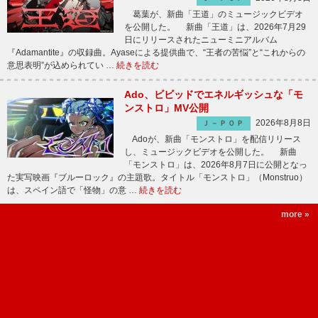
葛葉が、新曲「王道」のミュージックビデオ
を公開した。 新曲「王道」は、2026年7月29
日にリリースされたニューミニアルバム
『Adamantite』の収録曲。Ayaseによる提供曲で、“王者の苦悩”と“これからの
意思表明”が込められてい …
続きを読む
Ado、ビビッドでエネルギッシュな「モ
ンストロ」MV公開
2026年8月8日
Ｊ－ＰＯＰ
Adoが、新曲「モンストロ」を配信リリース
し、ミュージックビデオを公開した。 新曲
「モンストロ」は、2026年8月7日に公開となっ
た実写映画『ブルーロック』の主題歌。タイトル「モンストロ」（Monstruo）
は、スペイン語で「怪物」の意 …
続きを読む
more »