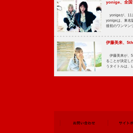
yonige、全国
yonigeが、11
yonigeは、東名
後初のワンマン
伊藤美来、5t
伊藤美来が、5t
ることが決定した
うタイトルは、レ