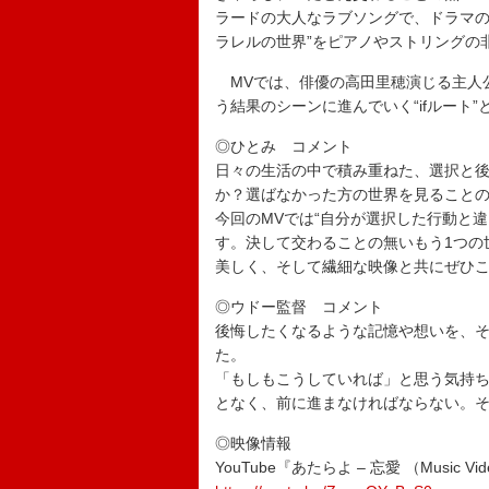
ラードの大人なラブソングで、ドラマの内
ラレルの世界”をピアノやストリングの
MVでは、俳優の高田里穂演じる主人
う結果のシーンに進んでいく“ifルート
◎ひとみ コメント
日々の生活の中で積み重ねた、選択と
か？選ばなかった方の世界を見ること
今回のMVでは“自分が選択した行動と
す。決して交わることの無いもう1つの
美しく、そして繊細な映像と共にぜひ
◎ウドー監督 コメント
後悔したくなるような記憶や想いを、そ
た。
「もしもこうしていれば」と思う気持
となく、前に進まなければならない。
◎映像情報
YouTube『あたらよ – 忘愛 （Music Vi