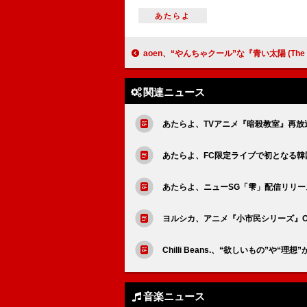
あたらよ
aoen、“やんちゃクール”な『青い太陽 (The Blue Sun)』コン
関連ニュース
あたらよ、TVアニメ『暗殺教室』再放
あたらよ、FC限定ライブで初となる韓
あたらよ、ニューSG「雫」配信リリー
ヨルシカ、アニメ『小市民シリーズ』
Chilli Beans.、“欲しいもの”や“理
音楽ニュース