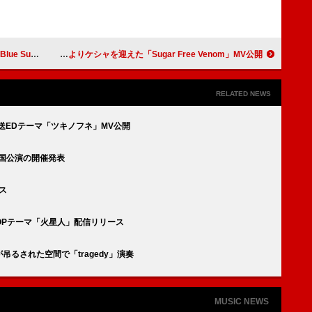
セプトフォト公開
f5ve、1stアルバムよりケシャを迎えた「Sugar Free Venom」MV公開
RELATED NEWS
送EDテーマ「ツキノフネ」MV公開
国公演の開催発表
ス
OPテーマ「火星人」配信リリース
想”が吊るされた空間で「tragedy」演奏
MUSIC NEWS