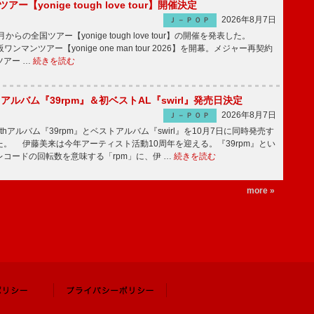
ツアー【yonige tough love tour】開催決定
2026年8月7日
Ｊ－ＰＯＰ
月からの全国ツアー【yonige tough love tour】の開催を発表した。
阪ワンマンツアー【yonige one man tour 2026】を開幕。メジャー再契約
ツアー …
続きを読む
hアルバム『39rpm』＆初ベストAL『swirl』発売日決定
2026年8月7日
Ｊ－ＰＯＰ
hアルバム『39rpm』とベストアルバム『swirl』を10月7日に同時発売す
。 伊藤美来は今年アーティスト活動10周年を迎える。『39rpm』とい
コードの回転数を意味する「rpm」に、伊 …
続きを読む
more »