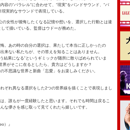
容の“パラレル”に合わせて、“現実”をバンドサウンド、“パ
非現実的なサウンドで表現している。
公の女性が後悔したくなる記憶や想いを、選択した行動とは違
”として描いている。監督はウドーが務めた。
後悔。あの時の自分の選択は、果たして本当に正しかったの
の出来ない私たちが、その答えを知ることはありません。
違う結果になる”というギミックが随所に散りばめられていま
世界がそこに在るとしたら、貴方はどうしますか？
この不思議な世界と新曲「忘愛」をお楽しみください。
れぞれ異なる選択をした2つの世界線を描くことで表現しまし
ちは、誰もが一度経験したと思います。それでも時間は戻るこ
そんな儚さを感じ取って見てくれたら嬉しいです。
deo）』