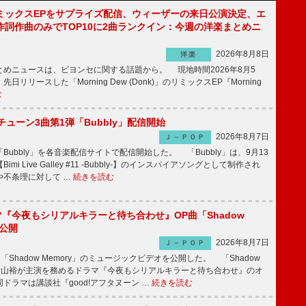
ミックスEPをサプライズ配信、ウィーザーの来日公演決定、エ
作詞作曲のみでTOP10に2曲ランクイン：今週の洋楽まとめニ
2026年8月8日
洋楽
めニュースは、ビヨンセに関する話題から。 現地時間2026年8月5
日リリースした「Morning Dew (Donk)」のリミックスEP『Morning
む
ーチューン3曲第1弾「Bubbly」配信開始
2026年8月7日
Ｊ－ＰＯＰ
Bubbly」を各音楽配信サイトで配信開始した。 「Bubbly」は、9月13
mi Live Galley #11 -Bubbly-】のインスパイアソングとして制作され
や不条理に対して …
続きを読む
ラマ『今夜もシリアルキラーと待ち合わせ』OP曲「Shadow
V公開
2026年8月7日
Ｊ－ＰＯＰ
「Shadow Memory」のミュージックビデオを公開した。 「Shadow
、横山裕が主演を務めるドラマ『今夜もシリアルキラーと待ち合わせ』のオ
ドラマは講談社『good!アフタヌーン …
続きを読む