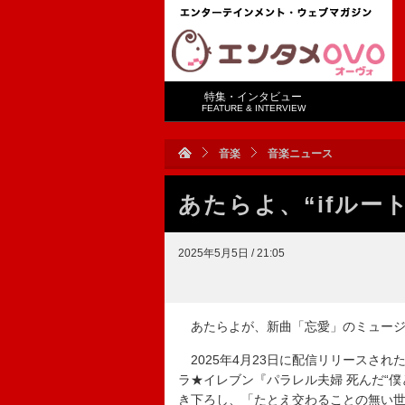
特集・インタビュー
FEATURE & INTERVIEW
音楽
音楽ニュース
あたらよ、“ifルー
2025年5月5日 / 21:05
あたらよが、新曲「忘愛」のミュージ
2025年4月23日に配信リリースされ
ラ★イレブン『パラレル夫婦 死んだ“僕
き下ろし、「たとえ交わることの無い