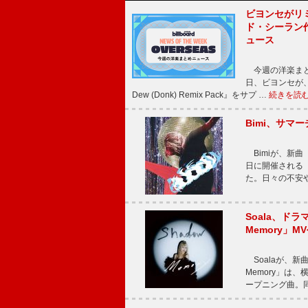
ビヨンセがリ
ド・シーラン
ュース
今週の洋楽まと
日、ビヨンセが、先
Dew (Donk) Remix Pack』をサプ …
続きを読
Bimi、サマ
Bimiが、新曲「
日に開催される【Bi
た。日々の不安
Soala、ド
Memory」M
Soalaが、新曲
Memory」は
ープニング曲。同