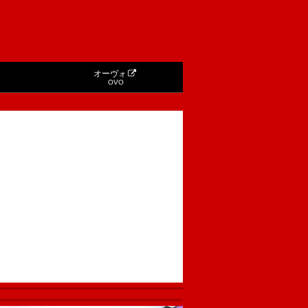
オーヴォ
OVO