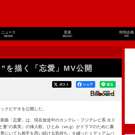
ニュース
音楽
特別企画
NEWS
MUSIC
PR
ト”を描く「忘愛」MV公開
ポスト
シェア
送る
ックビデオを公開した。
た新曲「忘愛」は、現在放送中のカンテレ・フジテレビ系 火ド
と妻”の真実』の挿入歌。ひとみ（vo,g）がドラマのために書
世界にいても相手を思い続ける気持ち」を綴ったミディアムバ