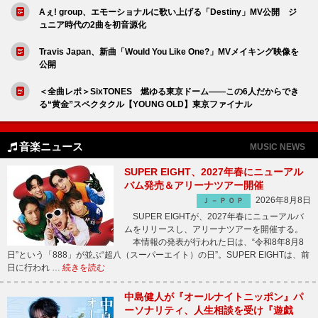
Aぇ! group、エモーショナルに歌い上げる「Destiny」MV公開 ジ
ュニア時代の2曲を初音源化
Travis Japan、新曲「Would You Like One?」MVメイキング映像を
公開
＜全曲レポ＞SixTONES 燃ゆる東京ドーム――この6人だからでき
る“黄金”スペクタクル【YOUNG OLD】東京ファイナル
音楽ニュース
MUSIC NEWS
SUPER EIGHT、2027年春にニューアル
バム発売＆アリーナツアー開催
2026年8月8日
Ｊ－ＰＯＰ
SUPER EIGHTが、2027年春にニューアルバ
ムをリリースし、アリーナツアーを開催する。
本情報の発表が行われた日は、“令和8年8月8
日”という「888」が並ぶ“超八（スーパーエイト）の日”。SUPER EIGHTは、前
日に行われ …
続きを読む
中島健人が『オールナイトニッポン』パ
ーソナリティ、人生相談を受け『遊戯