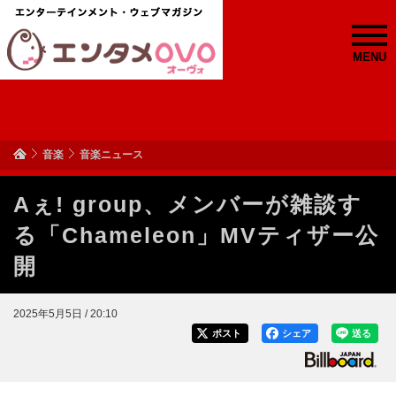
MENU
音楽
音楽ニュース
Aぇ! group、メンバーが雑談す
る「Chameleon」MVティザー公
開
2025年5月5日 / 20:10
ポスト
シェア
送る