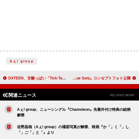
Aぇ! group
DXTEEN、甘酸っぱい「Tick-Tack」MV公開
aoen、“やんちゃクール”な『青い太陽 (The Blue Sun)』コンセプトフォト公開
関連ニュース
RELATED NEWS
Aぇ! group、ニューシングル『Chameleon』先着外付け特典の絵柄
解禁
佐野晶哉（Aぇ! group）の場面写真が解禁、映画『か「」く「」し
「」ご「」と「』より