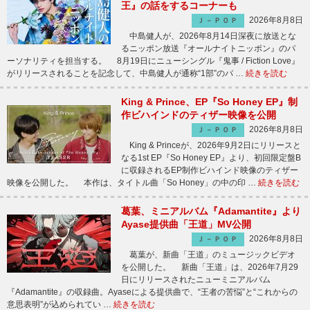
王』の話をするコーナーも
2026年8月8日
Ｊ－ＰＯＰ
中島健人が、2026年8月14日深夜に放送とな
るニッポン放送『オールナイトニッポン』のパ
ーソナリティを担当する。 8月19日にニューシングル『鬼事 / Fiction Love』
がリリースされることを記念して、中島健人が通称“1部”のパ …
続きを読む
King & Prince、EP『So Honey EP』制
作ビハインドのティザー映像を公開
2026年8月8日
Ｊ－ＰＯＰ
King & Princeが、2026年9月2日にリリースと
なる1st EP『So Honey EP』より、初回限定盤B
に収録されるEP制作ビハインド映像のティザー
映像を公開した。 本作は、タイトル曲「So Honey」の中の印 …
続きを読む
葛葉、ミニアルバム『Adamantite』より
Ayase提供曲「王道」MV公開
2026年8月8日
Ｊ－ＰＯＰ
葛葉が、新曲「王道」のミュージックビデオ
を公開した。 新曲「王道」は、2026年7月29
日にリリースされたニューミニアルバム
『Adamantite』の収録曲。Ayaseによる提供曲で、“王者の苦悩”と“これからの
意思表明”が込められてい …
続きを読む