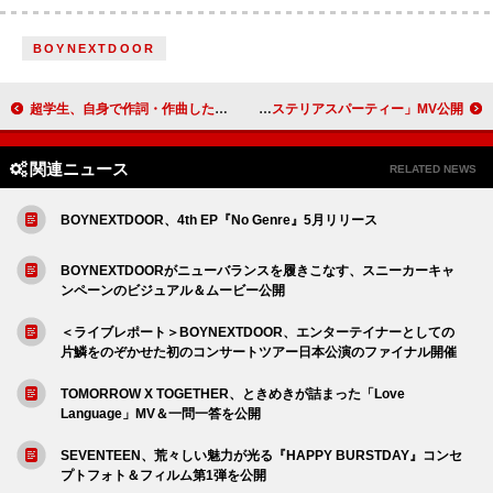
BOYNEXTDOOR
超学生、自身で作詞・作曲した初のセルフプロデュース曲「アイラブインターネット」配信リリース
豆柴の大群、クロちゃん作詞・作曲の“謎曲”「ミステリアスパーティー」MV公開
関連ニュース
RELATED NEWS
BOYNEXTDOOR、4th EP『No Genre』5月リリース
BOYNEXTDOORがニューバランスを履きこなす、スニーカーキャ
ンペーンのビジュアル＆ムービー公開
＜ライブレポート＞BOYNEXTDOOR、エンターテイナーとしての
片鱗をのぞかせた初のコンサートツアー日本公演のファイナル開催
TOMORROW X TOGETHER、ときめきが詰まった「Love
Language」MV＆一問一答を公開
SEVENTEEN、荒々しい魅力が光る『HAPPY BURSTDAY』コンセ
プトフォト＆フィルム第1弾を公開