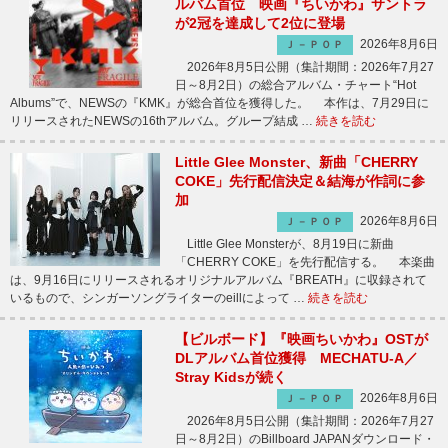
ルバム首位 映画『ちいかわ』サントラ
が2冠を達成して2位に登場
2026年8月6日
Ｊ－ＰＯＰ
2026年8月5日公開（集計期間：2026年7月27
日～8月2日）の総合アルバム・チャート“Hot
Albums”で、NEWSの『KMK』が総合首位を獲得した。 本作は、7月29日に
リリースされたNEWSの16thアルバム。グループ結成 …
続きを読む
Little Glee Monster、新曲「CHERRY
COKE」先行配信決定＆結海が作詞に参
加
2026年8月6日
Ｊ－ＰＯＰ
Little Glee Monsterが、8月19日に新曲
「CHERRY COKE」を先行配信する。 本楽曲
は、9月16日にリリースされるオリジナルアルバム『BREATH』に収録されて
いるもので、シンガーソングライターのeillによって …
続きを読む
【ビルボード】『映画ちいかわ』OSTが
DLアルバム首位獲得 MECHATU-A／
Stray Kidsが続く
2026年8月6日
Ｊ－ＰＯＰ
2026年8月5日公開（集計期間：2026年7月27
日～8月2日）のBillboard JAPANダウンロード・