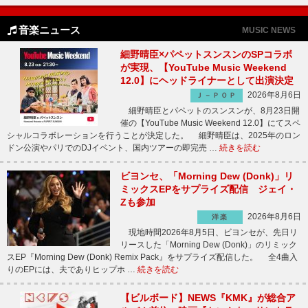
音楽ニュース
MUSIC NEWS
細野晴臣×パペットスンスンのSPコラボ
が実現、【YouTube Music Weekend
12.0】にヘッドライナーとして出演決定
2026年8月6日
Ｊ－ＰＯＰ
細野晴臣とパペットのスンスンが、8月23日開
催の【YouTube Music Weekend 12.0】にてスペ
シャルコラボレーションを行うことが決定した。 細野晴臣は、2025年のロン
ドン公演やパリでのDJイベント、国内ツアーの即完売 …
続きを読む
ビヨンセ、「Morning Dew (Donk)」リ
ミックスEPをサプライズ配信 ジェイ・
Zも参加
2026年8月6日
洋楽
現地時間2026年8月5日、ビヨンセが、先日リ
リースした「Morning Dew (Donk)」のリミック
スEP『Morning Dew (Donk) Remix Pack』をサプライズ配信した。 全4曲入
りのEPには、夫でありヒップホ …
続きを読む
【ビルボード】NEWS『KMK』が総合ア