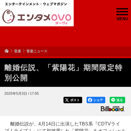
MENU
音楽
音楽ニュース
離婚伝説、「紫陽花」期間限定特
別公開
2025年5月3日 / 17:05
ポスト
シェア
送る
離婚伝説が、4月14日に出演したTBS系『CDTVライ
ブ！ライブ！』にて初披露した「紫陽花」をオフィシャル