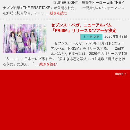
『SUPER EIGHT – 無責任ヒーロー with THEイ
ナズマ戦隊 / THE FIRST TAKE』が公開された。 一発撮りのパフォーマンス
を鮮明に切り取り、アーテ …
続きを読む
セブンス・ベガ、ニューアルバム
『PRISM』リリース＆ツアーが決定
2026年8月8日
Ｊ－ＰＯＰ
セブンス・ベガが、2026年11月7日にニュー
アルバム『PRISM』をリリースする。 2ndア
ルバムとなる本作には、2026年のリリース第1弾
「Slump!」、日本テレビ系ドラマ『多すぎる恋と殺人』の主題歌「魔法がとけ
る前に」に加え、「 …
続きを読む
more »