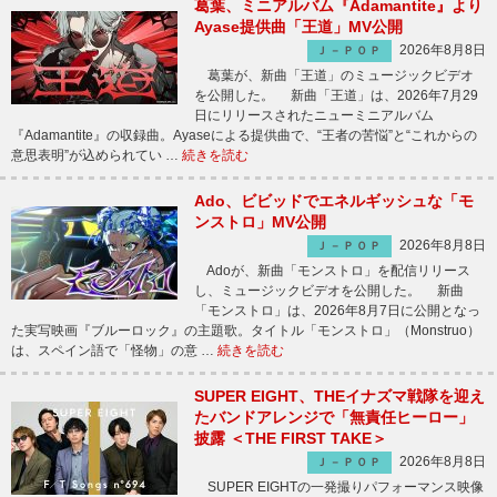
葛葉、ミニアルバム『Adamantite』より
Ayase提供曲「王道」MV公開
2026年8月8日
Ｊ－ＰＯＰ
葛葉が、新曲「王道」のミュージックビデオ
を公開した。 新曲「王道」は、2026年7月29
日にリリースされたニューミニアルバム
『Adamantite』の収録曲。Ayaseによる提供曲で、“王者の苦悩”と“これからの
意思表明”が込められてい …
続きを読む
Ado、ビビッドでエネルギッシュな「モ
ンストロ」MV公開
2026年8月8日
Ｊ－ＰＯＰ
Adoが、新曲「モンストロ」を配信リリース
し、ミュージックビデオを公開した。 新曲
「モンストロ」は、2026年8月7日に公開となっ
た実写映画『ブルーロック』の主題歌。タイトル「モンストロ」（Monstruo）
は、スペイン語で「怪物」の意 …
続きを読む
SUPER EIGHT、THEイナズマ戦隊を迎え
たバンドアレンジで「無責任ヒーロー」
披露 ＜THE FIRST TAKE＞
2026年8月8日
Ｊ－ＰＯＰ
SUPER EIGHTの一発撮りパフォーマンス映像