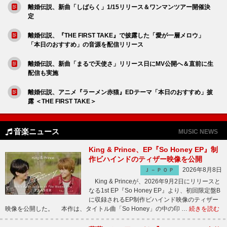
離婚伝説、新曲「しばらく」1/15リリース＆ワンマンツアー開催決
定
離婚伝説、『THE FIRST TAKE』で披露した「愛が一層メロウ」
「本日のおすすめ」の音源を配信リリース
離婚伝説、新曲「まるで天使さ」リリース日にMV公開へ＆直前に生
配信も実施
離婚伝説、アニメ『ラーメン赤猫』EDテーマ「本日のおすすめ」披
露 ＜THE FIRST TAKE＞
音楽ニュース
MUSIC NEWS
King & Prince、EP『So Honey EP』制
作ビハインドのティザー映像を公開
2026年8月8日
Ｊ－ＰＯＰ
King & Princeが、2026年9月2日にリリースと
なる1st EP『So Honey EP』より、初回限定盤B
に収録されるEP制作ビハインド映像のティザー
映像を公開した。 本作は、タイトル曲「So Honey」の中の印 …
続きを読む