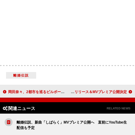
離婚伝説
岡田奈々、2都市を巡るビルボードライブ・ツアー開催決定
荒谷翔大、新曲「ピーナッツバター」5/9配信リリース＆MVプレミア公開決定
関連ニュース
RELATED NEWS
離婚伝説、新曲「しばらく」MVプレミア公開へ 直前にYouTube生
配信も予定