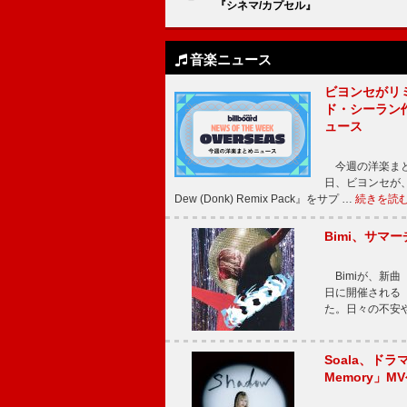
『シネマ/カプセル』
音楽ニュース
ビヨンセがリ
ド・シーラン
ュース
今週の洋楽まと
日、ビヨンセが、先
Dew (Donk) Remix Pack』をサプ …
続きを読
Bimi、サマ
Bimiが、新曲「
日に開催される【Bi
た。日々の不安
Soala、ド
Memory」M