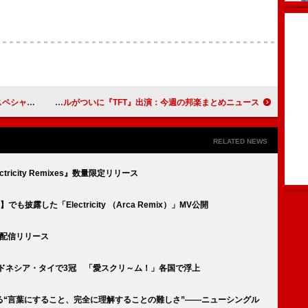
ブを4本開催
HANA＆Snow Manが総合首位、星野源初の韓国公演決定、宇多田ヒカルがついに『TFT』出演：今週の邦楽まとめニュース
RELATED NEWS
icity Remixes』数量限定リリース
露した「Electricity （Arca Remix）」MV公開
s」配信リリース
ドネシア・タイで3冠 「愛スクリ～ム！」各国で浮上
ける“言葉にすること、完全に理解することの難しさ”――ニューシングル