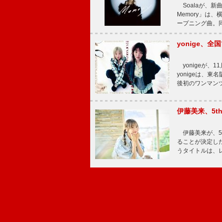
Soalaが、新曲
Memory」は
ープニング曲。同
yonige、全国
yonigeが、11
yonigeは、東名
後初のワンマン
伊藤美来、5t
伊藤美来が、5t
ることが決定した
うタイトルは、レ