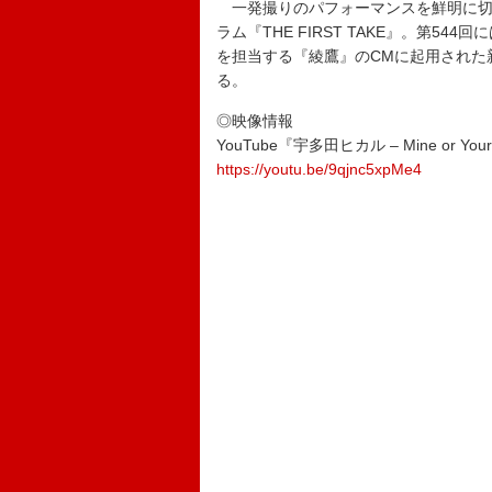
一発撮りのパフォーマンスを鮮明に切
ラム『THE FIRST TAKE』。第
を担当する『綾鷹』のCMに起用された新曲
る。
◎映像情報
YouTube『宇多田ヒカル – Mine or Yours
https://youtu.be/9qjnc5xpMe4