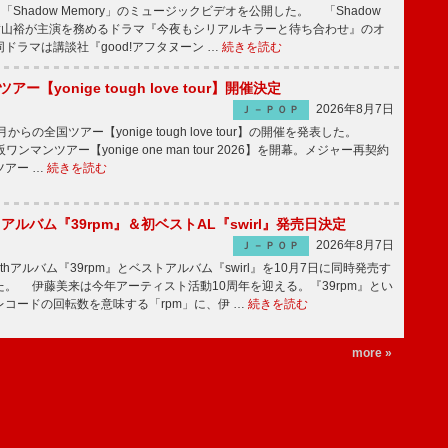
「Shadow Memory」のミュージックビデオを公開した。 「Shadow
、横山裕が主演を務めるドラマ『今夜もシリアルキラーと待ち合わせ』のオ
ドラマは講談社『good!アフタヌーン …
続きを読む
ツアー【yonige tough love tour】開催決定
2026年8月7日
Ｊ－ＰＯＰ
月からの全国ツアー【yonige tough love tour】の開催を発表した。
阪ワンマンツアー【yonige one man tour 2026】を開幕。メジャー再契約
ツアー …
続きを読む
hアルバム『39rpm』＆初ベストAL『swirl』発売日決定
2026年8月7日
Ｊ－ＰＯＰ
hアルバム『39rpm』とベストアルバム『swirl』を10月7日に同時発売す
。 伊藤美来は今年アーティスト活動10周年を迎える。『39rpm』とい
コードの回転数を意味する「rpm」に、伊 …
続きを読む
more »