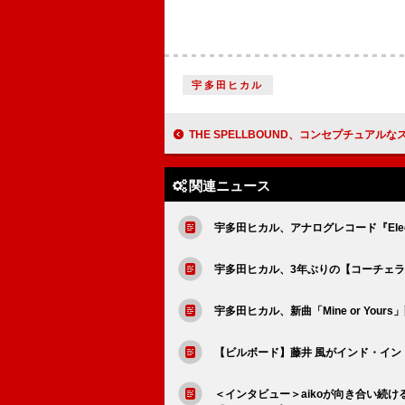
宇多田ヒカル
THE SPELLBOUND、コンセプチュアルなスペシャルライ
関連ニュース
宇多田ヒカル、アナログレコード『Electr
宇多田ヒカル、3年ぶりの【コーチェラ】でも披
宇多田ヒカル、新曲「Mine or Your
【ビルボード】藤井 風がインド・イン
＜インタビュー＞aikoが向き合い続