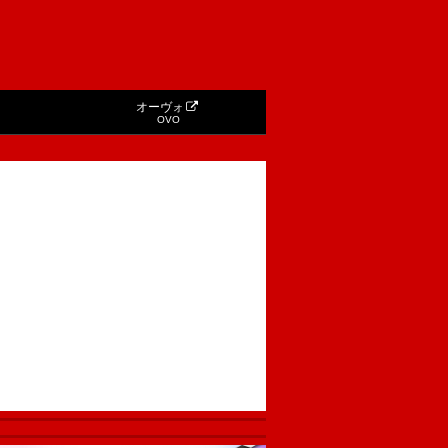
オーヴォ
OVO