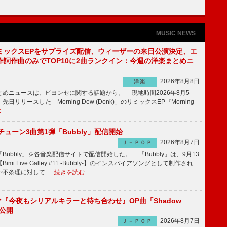
MUSIC NEWS
ミックスEPをサプライズ配信、ウィーザーの来日公演決定、エ
作詞作曲のみでTOP10に2曲ランクイン：今週の洋楽まとめニ
2026年8月8日
洋楽
めニュースは、ビヨンセに関する話題から。 現地時間2026年8月5
日リリースした「Morning Dew (Donk)」のリミックスEP『Morning
む
ーチューン3曲第1弾「Bubbly」配信開始
2026年8月7日
Ｊ－ＰＯＰ
Bubbly」を各音楽配信サイトで配信開始した。 「Bubbly」は、9月13
mi Live Galley #11 -Bubbly-】のインスパイアソングとして制作され
や不条理に対して …
続きを読む
ラマ『今夜もシリアルキラーと待ち合わせ』OP曲「Shadow
V公開
2026年8月7日
Ｊ－ＰＯＰ