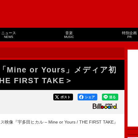
ニュース
音楽
特別企画
NEWS
MUSIC
PR
ine or Yours」メディア初
 FIRST TAKE＞
ポスト
シェア
送る
ヒカル – Mine or Yours / THE FIRST TAKE』