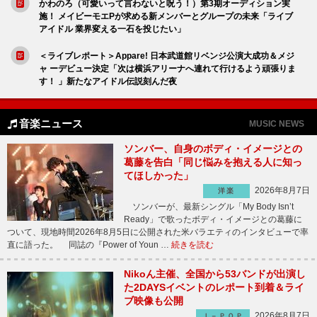
かわのろ（可愛いって言わないと呪う！）第3期オーディション実
施！ メイビーモエPが求める新メンバーとグループの未来「ライブ
アイドル 業界変える一石を投じたい」
＜ライブレポート＞Appare! 日本武道館リベンジ公演大成功＆メジ
ャ ーデビュー決定「次は横浜アリーナへ連れて行けるよう頑張りま
す！ 」新たなアイドル伝説刻んだ夜
音楽ニュース
MUSIC NEWS
ソンバー、自身のボディ・イメージとの
葛藤を告白「同じ悩みを抱える人に知っ
てほしかった」
2026年8月7日
洋楽
ソンバーが、最新シングル「My Body Isn’t
Ready」で歌ったボディ・イメージとの葛藤に
ついて、現地時間2026年8月5日に公開された米バラエティのインタビューで率
直に語った。 同誌の『Power of Youn …
続きを読む
Nikoん主催、全国から53バンドが出演し
た2DAYSイベントのレポート到着＆ライ
ブ映像も公開
2026年8月7日
Ｊ－ＰＯＰ