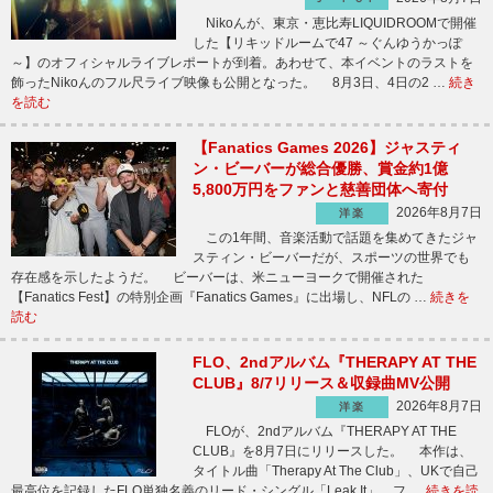
Nikoんが、東京・恵比寿LIQUIDROOMで開催
した【リキッドルームで47 ～ぐんゆうかっぽ
～】のオフィシャルライブレポートが到着。あわせて、本イベントのラストを
飾ったNikoんのフル尺ライブ映像も公開となった。 8月3日、4日の2 …
続き
を読む
【Fanatics Games 2026】ジャスティ
ン・ビーバーが総合優勝、賞金約1億
5,800万円をファンと慈善団体へ寄付
2026年8月7日
洋楽
この1年間、音楽活動で話題を集めてきたジャ
スティン・ビーバーだが、スポーツの世界でも
存在感を示したようだ。 ビーバーは、米ニューヨークで開催された
【Fanatics Fest】の特別企画『Fanatics Games』に出場し、NFLの …
続きを
読む
FLO、2ndアルバム『THERAPY AT THE
CLUB』8/7リリース＆収録曲MV公開
2026年8月7日
洋楽
FLOが、2ndアルバム『THERAPY AT THE
CLUB』を8月7日にリリースした。 本作は、
タイトル曲「Therapy At The Club」、UKで自己
最高位を記録したFLO単独名義のリード・シングル「Leak It」、フ …
続きを読