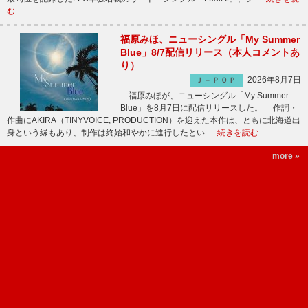
む
福原みほ、ニューシングル「My Summer
Blue」8/7配信リリース（本人コメントあ
り）
2026年8月7日
Ｊ－ＰＯＰ
福原みほが、ニューシングル「My Summer
Blue」を8月7日に配信リリースした。 作詞・
作曲にAKIRA（TINYVOICE, PRODUCTION）を迎えた本作は、ともに北海道出
身という縁もあり、制作は終始和やかに進行したとい …
続きを読む
more »