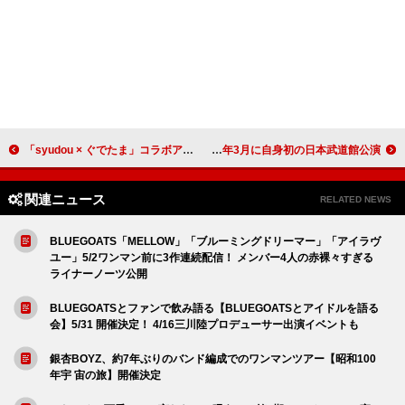
「syudou × ぐでたま」コラボアイテムが登場
Omoinotake、2026年3月に自身初の日本武道館公演
関連ニュース
RELATED NEWS
BLUEGOATS「MELLOW」「ブルーミングドリーマー」「アイラヴ
ユー」5/2ワンマン前に3作連続配信！ メンバー4人の赤裸々すぎる
ライナーノーツ公開
BLUEGOATSとファンで飲み語る【BLUEGOATSとアイドルを語る
会】5/31 開催決定！ 4/16三川陸プロデューサー出演イベントも
銀杏BOYZ、約7年ぶりのバンド編成でのワンマンツアー【昭和100
年宇 宙の旅】開催決定