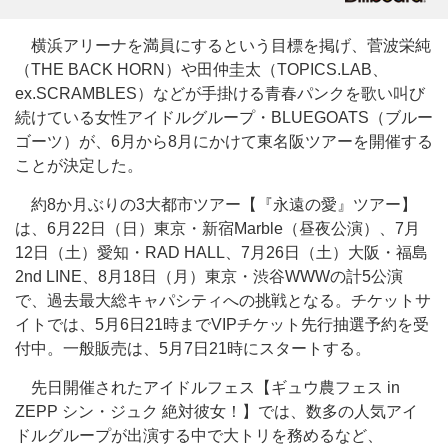
横浜アリーナを満員にするという目標を掲げ、菅波栄純
（THE BACK HORN）や田仲圭太（TOPICS.LAB、
ex.SCRAMBLES）などが手掛ける青春パンクを歌い叫び
続けている女性アイドルグループ・BLUEGOATS（ブルー
ゴーツ）が、6月から8月にかけて東名阪ツアーを開催する
ことが決定した。
約8か月ぶりの3大都市ツアー【『永遠の愛』ツアー】
は、6月22日（日）東京・新宿Marble（昼夜公演）、7月
12日（土）愛知・RAD HALL、7月26日（土）大阪・福島
2nd LINE、8月18日（月）東京・渋谷WWWの計5公演
で、過去最大総キャパシティへの挑戦となる。チケットサ
イトでは、5月6日21時までVIPチケット先行抽選予約を受
付中。一般販売は、5月7日21時にスタートする。
先日開催されたアイドルフェス【ギュウ農フェス in
ZEPP シン・ジュク 絶対彼女！】では、数多の人気アイ
ドルグループが出演する中で大トリを務めるなど、