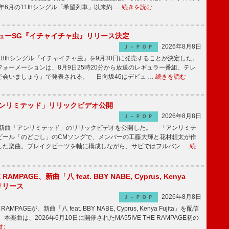
5年6月の11thシングル「希望列車」以来約 …
続きを読む
ニューSG『イチャイチャ虫』リリース決定
2026年8月8日
Ｊ－ＰＯＰ
8thシングル『イチャイチャ虫』を9月30日に発売することが決定した。
ォーメーションは、8月9日25時20分から放送のレギュラー番組、テレ
で会いましょう』で発表される。 日向坂46はデビュ …
続きを読む
「アンリミテッド」リリックビデオ公開
2026年8月8日
Ｊ－ＰＯＰ
、最新曲「アンリミテッド」のリリックビデオを公開した。 「アンリミテ
ビール「のどごし」のCMソングで、メンバーの工藤大輝と花村想太が作
した楽曲。ブレイクビーツを軸に構成しながら、サビではフルバン …
続
E RAMPAGE、新曲「八 feat. BBY NABE, Cyprus, Kenya
信リリース
2026年8月8日
Ｊ－ＰＯＰ
RAMPAGEが、新曲「八 feat. BBY NABE, Cyprus, Kenya Fujita」を配信
楽曲は、2026年6月10日に開催されたMA55IVE THE RAMPAGE初の
む