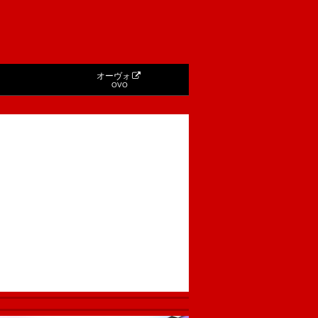
オーヴォ
OVO