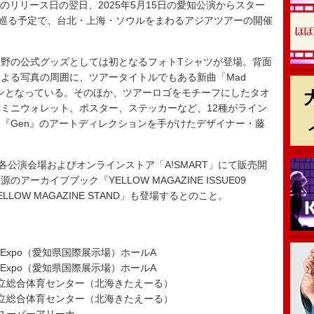
リリース日の翌日、2025年5月15日の愛知公演からスター
を巡る予定で、台北・上海・ソウルをまわるアジアツアーの開催
野の公式グッズとしては初となるフォトTシャツが登場。背面
よる写真の周囲に、ツアータイトルでもある新曲「Mad
インとなっている。そのほか、ツアーロゴをモチーフにしたタオ
ミニウォレット、ポスター、ステッカーなど、12種がライン
『Gen』のアートディレクションを手がけたデザイナー・藤
公演会場およびオンラインストア「A!SMART」にて販売開
ーカイブブック『YELLOW MAGAZINE ISSUE09
LLOW MAGAZINE STAND」も登場するとのこと。
Sky Expo（愛知県国際展示場）ホールA
Sky Expo（愛知県国際展示場）ホールA
海道立総合体育センター（北海きたえーる）
海道立総合体育センター（北海きたえーる）