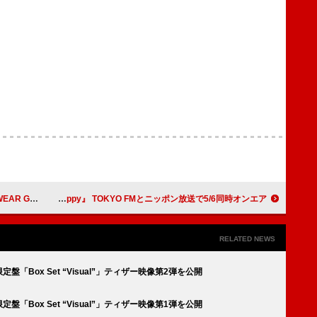
バサダーに就任
矢沢永吉、ソロ50周年記念の特別番組『矢沢永吉 I’m happy』 TOKYO FMとニッポン放送で5/6同時オンエア
RELATED NEWS
「Box Set “Visual”」ティザー映像第2弾を公開
「Box Set “Visual”」ティザー映像第1弾を公開