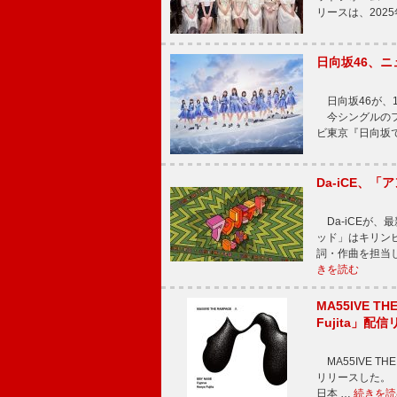
リースは、202
日向坂46、
日向坂46が、1
今シングルのフ
ビ東京『日向坂
Da-iCE、
Da-iCEが
ッド」はキリン
詞・作曲を担当
きを読む
MA55IVE TH
Fujita」配
MA55IVE THE 
リリースした。 本
日本 …
続きを読