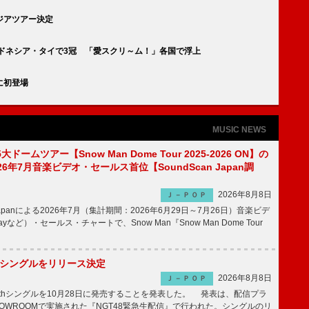
ジアツアー決定
ドネシア・タイで3冠 「愛スクリ～ム！」各国で浮上
』に初登場
MUSIC NEWS
5大ドームツアー【Snow Man Dome Tour 2025-2026 ON】の
6年7月音楽ビデオ・セールス首位【SoundScan Japan調
2026年8月8日
Ｊ－ＰＯＰ
 Japanによる2026年7月（集計期間：2026年6月29日～7月26日）音楽ビデ
rayなど）・セールス・チャートで、Snow Man『Snow Man Dome Tour
2thシングルをリリース決定
2026年8月8日
Ｊ－ＰＯＰ
2thシングルを10月28日に発売することを発表した。 発表は、配信プラ
OWROOMで実施された『NGT48緊急生配信』で行われた。シングルのリ