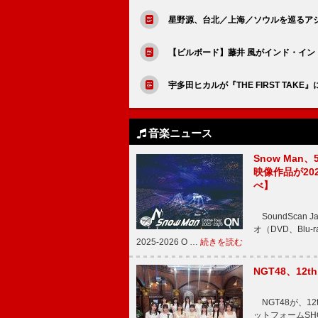
星野源、台北／上海／ソウルを巡るア
【ビルボード】藤井 風がインド・イン
宇多田ヒカルが『THE FIRST TAKE
音楽ニュース
Snow Man、
映像作品が202
べ】
SoundScan
オ（DVD、Blu-
2025-2026 O …
続きを読む
NGT48、1
NGT48が、1
ットフォームSH