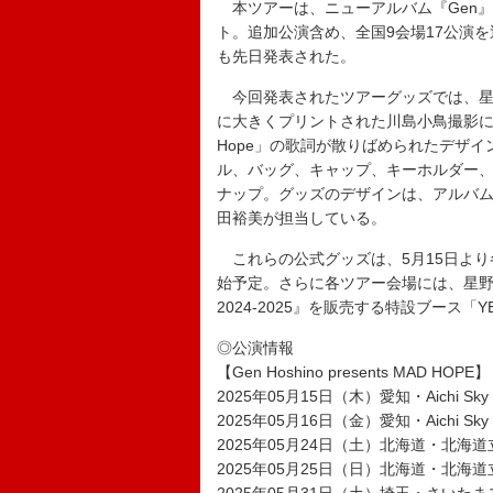
本ツアーは、ニューアルバム『Gen』の
ト。追加公演含め、全国9会場17公演
も先日発表された。
今回発表されたツアーグッズでは、星
に大きくプリントされた川島小鳥撮影に
Hope」の歌詞が散りばめられたデザ
ル、バッグ、キャップ、キーホルダー、
ナップ。グッズのデザインは、アルバム
田裕美が担当している。
これらの公式グッズは、5月15日より各
始予定。さらに各ツアー会場には、星野源のア
2024-2025』を販売する特設ブース「YE
◎公演情報
【Gen Hoshino presents MAD HOPE】
2025年05月15日（木）愛知・Aichi 
2025年05月16日（金）愛知・Aichi 
2025年05月24日（土）北海道・北
2025年05月25日（日）北海道・北