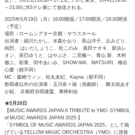
定）、5月25日16:00～17:15にテレビ東京、6月4日19:00
～21:00にBSテレ東にて放送される。
2025年5月19日（月）16:00開場／17:00開演／19:30閉演
（予定）
場所：ロームシアター京都・サウスホール
出演者：細川たかし、水森かおり、長山洋子、丘みどり、
純烈、 はいだしょうこ、杜このみ、真田ナオキ、新浜レ
オン、辰巳ゆうと、はやぶさ、二見颯一、青山 新、木村
徹ニ、彩青、田中あいみ、SHOW-WA、MATSURI、梅谷
心愛（順不同）
MC：森崎ウィン、松丸友紀、Kayna（順不同）
歌唱者以外の出演者：玉川奈々福（浪曲師）、舞太鼓あす
か組、 京都府合唱連盟、東映剣会
★5月20日
【MUSIC AWARDS JAPAN A TRIBUTE to YMO -SYMBOL
of MUSIC AWARDS JAPAN 2025-】
「SYMBOL OF MUSIC AWARDS JAPAN 2025」として掲
げているYELLOW MAGIC ORCHESTRA（YMO）に啓発