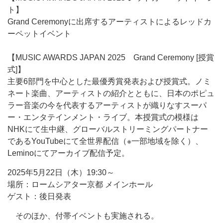
ト】
Grand Ceremonyに出席するアーティストによるレッドカ
ーペットイベント
【MUSIC AWARDS JAPAN 2025 Grand Ceremony [授賞
式]】
主要6部門を中心とした最優秀賞発表および授賞式。ノミ
ネート楽曲、アーティストの紹介とともに、日本のポピュ
ラー音楽の今を代表するアーティストが織りなすスーパ
ー・エンタテインメント・ライブ。本授賞式の模様は
NHKにて生中継、グローバルストリーミングパートナー
であるYouTubeにて全世界配信（※一部地域を除く）、
Leminoにてアーカイブ配信予定。
2025年5月22日（木）19:30～
場所：ロームシアター京都 メインホール
ゲスト：後日発表
そのほか、付帯イベントも実施される。