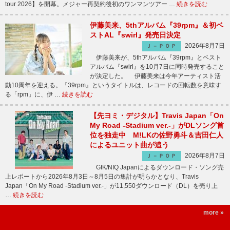
tour 2026】を開幕。メジャー再契約後初のワンマンツアー …
続きを読む
伊藤美来、5thアルバム『39rpm』＆初ベ
ストAL『swirl』発売日決定
2026年8月7日
Ｊ－ＰＯＰ
伊藤美来が、5thアルバム『39rpm』とベスト
アルバム『swirl』を10月7日に同時発売すること
が決定した。 伊藤美来は今年アーティスト活
動10周年を迎える。『39rpm』というタイトルは、レコードの回転数を意味す
る「rpm」に、伊 …
続きを読む
【先ヨミ・デジタル】Travis Japan「On
My Road -Stadium ver.-」がDLソング首
位を独走中 M!LKの佐野勇斗＆吉田仁人
によるユニット曲が追う
2026年8月7日
Ｊ－ＰＯＰ
GfK/NIQ Japanによるダウンロード・ソング売
上レポートから2026年8月3日～8月5日の集計が明らかとなり、Travis
Japan「On My Road -Stadium ver.-」が11,550ダウンロード（DL）を売り上
…
続きを読む
more »