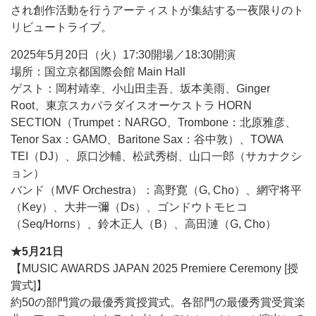
され創作活動を行うアーティストが集結する一夜限りのト
リビュートライブ。
2025年5月20日（火）17:30開場／18:30開演
場所：国立京都国際会館 Main Hall
ゲスト：岡村靖幸、小山田圭吾、坂本美雨、Ginger
Root、東京スカパラダイスオーケストラ HORN
SECTION（Trumpet：NARGO、Trombone：北原雅彦、
Tenor Sax：GAMO、Baritone Sax：谷中敦）、TOWA
TEI（DJ）、原口沙輔、松武秀樹、山口一郎（サカナクシ
ョン）
バンド（MVF Orchestra）：高野寛（G, Cho）、網守将平
（Key）、大井一彌（Ds）、ゴンドウトモヒコ
（Seq/Horns）、鈴木正人（B）、高田漣（G, Cho）
★5月21日
【MUSIC AWARDS JAPAN 2025 Premiere Ceremony [授
賞式]】
約50の部門賞の最優秀賞授賞式。各部門の最優秀賞受賞楽