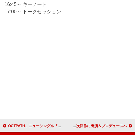
16:45～ キーノート
17:00～ トークセッション
OCTPATH、ニューシングル『また夏に帰ろう』ジャケット＆アー写を公開
チャーリーxcx、三池崇史監督の次回作に出演＆プロデュースへ