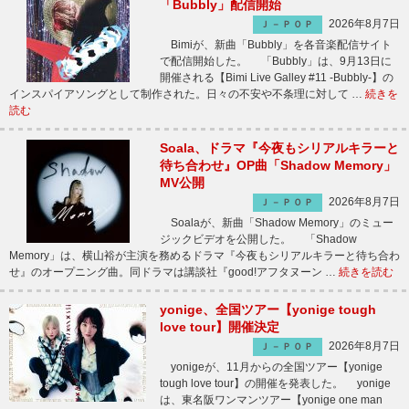
「Bubbly」配信開始
2026年8月7日
Ｊ－ＰＯＰ
Bimiが、新曲「Bubbly」を各音楽配信サイト
で配信開始した。 「Bubbly」は、9月13日に
開催される【Bimi Live Galley #11 -Bubbly-】の
インスパイアソングとして制作された。日々の不安や不条理に対して …
続きを
読む
Soala、ドラマ『今夜もシリアルキラーと
待ち合わせ』OP曲「Shadow Memory」
MV公開
2026年8月7日
Ｊ－ＰＯＰ
Soalaが、新曲「Shadow Memory」のミュー
ジックビデオを公開した。 「Shadow
Memory」は、横山裕が主演を務めるドラマ『今夜もシリアルキラーと待ち合わ
せ』のオープニング曲。同ドラマは講談社『good!アフタヌーン …
続きを読む
yonige、全国ツアー【yonige tough
love tour】開催決定
2026年8月7日
Ｊ－ＰＯＰ
yonigeが、11月からの全国ツアー【yonige
tough love tour】の開催を発表した。 yonige
は、東名阪ワンマンツアー【yonige one man