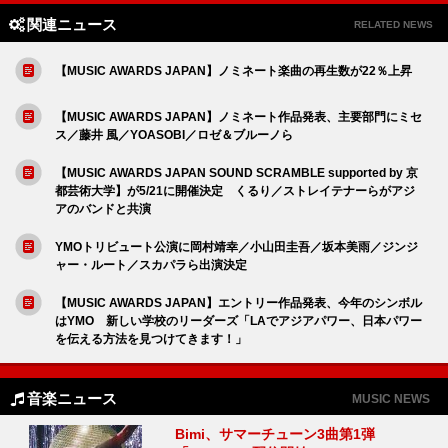
関連ニュース
RELATED NEWS
【MUSIC AWARDS JAPAN】ノミネート楽曲の再生数が22％上昇
【MUSIC AWARDS JAPAN】ノミネート作品発表、主要部門にミセ
ス／藤井 風／YOASOBI／ロゼ＆ブルーノら
【MUSIC AWARDS JAPAN SOUND SCRAMBLE supported by 京
都芸術大学】が5/21に開催決定 くるり／ストレイテナーらがアジ
アのバンドと共演
YMOトリビュート公演に岡村靖幸／小山田圭吾／坂本美雨／ジンジ
ャー・ルート／スカパラら出演決定
【MUSIC AWARDS JAPAN】エントリー作品発表、今年のシンボル
はYMO 新しい学校のリーダーズ「LAでアジアパワー、日本パワー
を伝える方法を見つけてきます！」
音楽ニュース
MUSIC NEWS
Bimi、サマーチューン3曲第1弾