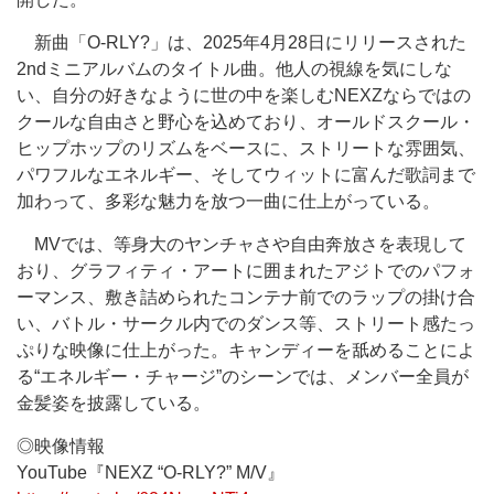
新曲「O-RLY?」は、2025年4月28日にリリースされた
2ndミニアルバムのタイトル曲。他人の視線を気にしな
い、自分の好きなように世の中を楽しむNEXZならではの
クールな自由さと野心を込めており、オールドスクール・
ヒップホップのリズムをベースに、ストリートな雰囲気、
パワフルなエネルギー、そしてウィットに富んだ歌詞まで
加わって、多彩な魅力を放つ一曲に仕上がっている。
MVでは、等身大のヤンチャさや自由奔放さを表現して
おり、グラフィティ・アートに囲まれたアジトでのパフォ
ーマンス、敷き詰められたコンテナ前でのラップの掛け合
い、バトル・サークル内でのダンス等、ストリート感たっ
ぷりな映像に仕上がった。キャンディーを舐めることによ
る“エネルギー・チャージ”のシーンでは、メンバー全員が
金髪姿を披露している。
◎映像情報
YouTube『NEXZ “O-RLY?” M/V』