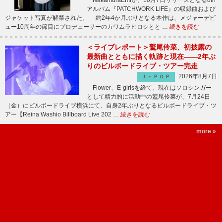
NakamuraEmiが、10月7日リリースとなる8th
アルバム『PATCHWORK LIFE』の収録曲および
ジャケット写真が解禁された。 約2年4か月ぶりとなる本作は、メジャーデビ
ュー10周年の節目にプロデューサーのカワムラヒロシとと …
続きを読む
＜ライブレポート＞鷲尾伶菜、初披露の
最新曲とともに描く軌跡と現在――2年ぶ
りのビルボードライブ・ツアー完走
2026年8月7日
Ｊ－ＰＯＰ
Flower、E-girlsを経て、現在はソロシンガー
として精力的に活動中の鷲尾伶菜が、7月24日
（金）にビルボードライブ横浜にて、自身2年ぶりとなるビルボードライブ・ツ
アー【Reina Washio Billboard Live 202 …
続きを読む
more »