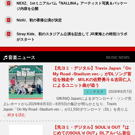
NEXZ、1stミニアルバム『NALLINA』アーティスト写真＆パッケー
ジ内容を公開
NiziU、初の香港公演が決定
Stray Kids、初のスタジアム公演を記念して JR東海との特別コラボ
がスタート
音楽ニュース
MUSIC NEWS
【先ヨミ・デジタル】Travis Japan「On
My Road -Stadium ver.-」がDLソング首
位を独走中 M!LKの佐野勇斗＆吉田仁人
によるユニット曲が追う
2026年8月7日
Ｊ－ＰＯＰ
GfK/NIQ Japanによるダウンロード・ソング売
上レポートから2026年8月3日～8月5日の集計が明らかとなり、Travis
Japan「On My Road -Stadium ver.-」が11,550ダウンロード（DL）を売り上
…
続きを読む
【先ヨミ・デジタル】SOUL'd OUT『は
じめてのSOUL'd OUT』DLアルバム首位