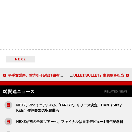
NEXZ
平手友梨奈、前売0円＆投げ銭有りの初ワンマンライブを開催へ
ちゃんみな、心を焚きつける新曲でアニメ『BULLET/BULLET』主題歌を担当
関連ニュース
RELATED NEWS
NEXZ、2ndミニアルバム『O-RLY?』リリース決定 HAN（Stray
Kids）作詞参加の収録曲も
NEXZが初の全国ツアーへ、ファイナルは日本デビュー1周年記念日