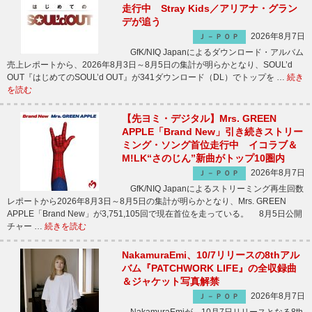
走行中 Stray Kids／アリアナ・グラン
デが追う
2026年8月7日
Ｊ－ＰＯＰ
GfK/NIQ Japanによるダウンロード・アルバム
売上レポートから、2026年8月3日～8月5日の集計が明らかとなり、SOUL’d
OUT『はじめてのSOUL’d OUT』が341ダウンロード（DL）でトップを …
続き
を読む
【先ヨミ・デジタル】Mrs. GREEN
APPLE「Brand New」引き続きストリー
ミング・ソング首位走行中 イコラブ＆
M!LK“さのじん”新曲がトップ10圏内
2026年8月7日
Ｊ－ＰＯＰ
GfK/NIQ Japanによるストリーミング再生回数
レポートから2026年8月3日～8月5日の集計が明らかとなり、Mrs. GREEN
APPLE「Brand New」が3,751,105回で現在首位を走っている。 8月5日公開
チャー …
続きを読む
NakamuraEmi、10/7リリースの8thアル
バム『PATCHWORK LIFE』の全収録曲
＆ジャケット写真解禁
2026年8月7日
Ｊ－ＰＯＰ