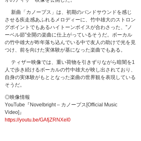
新曲「カノープス」は、初期のバンドサウンドを感じ
させる疾走感あふれるメロディーに、竹中雄大のストロン
グポイントでもあるハイトーンボイスが合わさった、”ノ
ーベル節”全開の楽曲に仕上がっているそうだ。ボーカル
の竹中雄大が昨年落ち込んでいる中で友人の助けで光を見
つけ、前を向けた実体験が基になった楽曲でもある。
ティザー映像では、重い荷物を引きずりながら暗闇を1
人で歩き続けるボーカルの竹中雄大が映し出されており、
自身の実体験がもととなった楽曲の世界観を表現している
そうだ。
◎映像情報
YouTube『Novelbright – カノープス[Official Music
Video]』
https://youtu.be/GAfjZRNXeI0