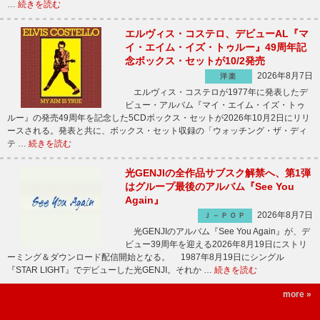
…
続きを読む
エルヴィス・コステロ、デビューAL『マ
イ・エイム・イズ・トゥルー』49周年記
念ボックス・セットが10/2発売
2026年8月7日
洋楽
エルヴィス・コステロが1977年に発表したデ
ビュー・アルバム『マイ・エイム・イズ・トゥ
ルー』の発売49周年を記念した5CDボックス・セットが2026年10月2日にリリ
ースされる。発表と共に、ボックス・セット収録の「ウォッチング・ザ・ディ
テ …
続きを読む
光GENJIの全作品サブスク解禁へ、第1弾
はグループ最後のアルバム『See You
Again』
2026年8月7日
Ｊ－ＰＯＰ
光GENJIのアルバム『See You Again』が、デ
ビュー39周年を迎える2026年8月19日にストリ
ーミング＆ダウンロード配信開始となる。 1987年8月19日にシングル
『STAR LIGHT』でデビューした光GENJI。それか …
続きを読む
more »