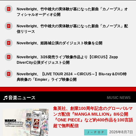
Novelbright、竹中雄大の実体験が基になった新曲「カノープス」オ
フィシャルオーディオ公開
Novelbright、竹中雄大の実体験が基になった新曲「カノープス」配
信リリース
Novelbright、姫路城公演のダイジェスト映像を公開
Novelbright、3/26発売ライブ映像作品より【CIRCUS】Zepp
DiverCity公演ダイジェスト公開
Novelbright、【LIVE TOUR 2024 ～CIRCUS～】Blu-ray＆DVD特
典映像の「Empier」ライブ映像公開
音楽ニュース
MUSIC NEWS
集英社、創業100周年記念のグローバルマ
ンガ配信『MANGA MILLION』8/6公開
『ONE PIECE』など約400作品を100言語
超で無料配信
2026年8月7日
Ｊ－ＰＯＰ