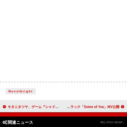
Novelbright
キタニタツヤ、ゲーム『シャドウバース』テーマソング「あなたのことをおしえて」MV公開決定
NOT WONK、5thAL『Bout Foreverness』よりリードトラック「Some of You」MV公開
関連ニュース
RELATED NEWS