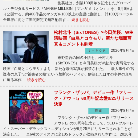
集英社は、創業100周年を記念したグローバ
ル・デジタルサービス『MANGA MILLION（マンガ ミリオン）』を、8月6日よ
り公開する。約400作品のマンガを100以上の言語に翻訳し、計100万ページを
全世界に向けて期間限定で無料配信す …
続きを読む
松村北斗（SixTONES）×今田美桜、W主
演映画『白鳥とコウモリ』新たな場面写
真＆コメントも到着
2026年8月7日
Ｊ－ＰＯＰ
東野圭吾の同名小説を、松村北斗
（SixTONES）と今田美桜のW主演で実写化する
映画『白鳥とコウモリ』より、新たな場面写真が解禁された。 殺人事件の“容
疑者の息子”と“被害者の娘”という禁断のバディが、解決したはずの事件の真相
に迫る本作 …
続きを読む
フランク・ザッパ、デビュー作『フリー
ク・アウト!』60周年記念盤9/25リリース
決定
2026年8月7日
洋楽
フランク・ザッパのデビュー作『フリーク・
アウト!』の60周年記念として、5CD＋ブルーレ
イ・スーパー・デラックス・エディションが9月25日にリリースされることが
決定した。 全6枚のディスクに全105トラックが収録された本作は、2026年