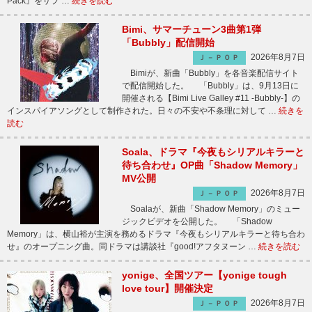
Pack』をサプ …
続きを読む
Bimi、サマーチューン3曲第1弾
「Bubbly」配信開始
2026年8月7日
Ｊ－ＰＯＰ
Bimiが、新曲「Bubbly」を各音楽配信サイト
で配信開始した。 「Bubbly」は、9月13日に
開催される【Bimi Live Galley #11 -Bubbly-】の
インスパイアソングとして制作された。日々の不安や不条理に対して …
続きを
読む
Soala、ドラマ『今夜もシリアルキラーと
待ち合わせ』OP曲「Shadow Memory」
MV公開
2026年8月7日
Ｊ－ＰＯＰ
Soalaが、新曲「Shadow Memory」のミュー
ジックビデオを公開した。 「Shadow
Memory」は、横山裕が主演を務めるドラマ『今夜もシリアルキラーと待ち合わ
せ』のオープニング曲。同ドラマは講談社『good!アフタヌーン …
続きを読む
yonige、全国ツアー【yonige tough
love tour】開催決定
2026年8月7日
Ｊ－ＰＯＰ