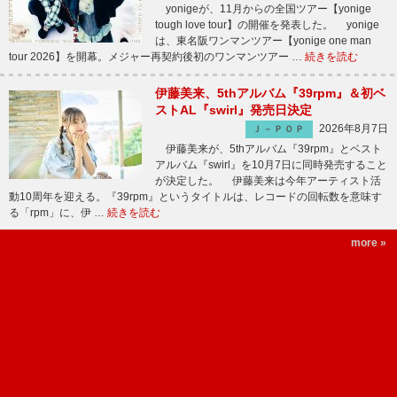
yonigeが、11月からの全国ツアー【yonige
tough love tour】の開催を発表した。 yonige
は、東名阪ワンマンツアー【yonige one man
tour 2026】を開幕。メジャー再契約後初のワンマンツアー …
続きを読む
伊藤美来、5thアルバム『39rpm』＆初ベ
ストAL『swirl』発売日決定
2026年8月7日
Ｊ－ＰＯＰ
伊藤美来が、5thアルバム『39rpm』とベスト
アルバム『swirl』を10月7日に同時発売すること
が決定した。 伊藤美来は今年アーティスト活
動10周年を迎える。『39rpm』というタイトルは、レコードの回転数を意味す
る「rpm」に、伊 …
続きを読む
more »