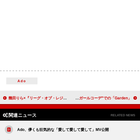
Ado
幾田りら×『リーグ・オブ・レジェンド』オリジナル楽曲のメイキング映像公開
IS:SUEによる新カバーシリーズ「TIE'm IS:SUE」始動、第1弾は“サマーガールコーデ”での「Garden」
関連ニュース
RELATED NEWS
Ado、儚くも狂気的な「愛して愛して愛して」MV公開