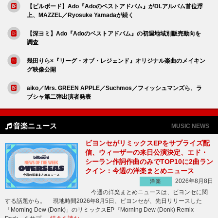
【ビルボード】Ado『Adoのベストアドバム』がDLアルバム首位浮
上、MAZZEL／Ryosuke Yamadaが続く
【深ヨミ】Ado『Adoのベストアドバム』の初週地域別販売動向を
調査
幾田りら×『リーグ・オブ・レジェンド』オリジナル楽曲のメイキン
グ映像公開
aiko／Mrs. GREEN APPLE／Suchmos／フィッシュマンズら、ラ
ブシャ第二弾出演者発表
音楽ニュース
MUSIC NEWS
ビヨンセがリミックスEPをサプライズ配
信、ウィーザーの来日公演決定、エド・
シーラン作詞作曲のみでTOP10に2曲ラン
クイン：今週の洋楽まとめニュース
2026年8月8日
洋楽
今週の洋楽まとめニュースは、ビヨンセに関
する話題から。 現地時間2026年8月5日、ビヨンセが、先日リリースした
「Morning Dew (Donk)」のリミックスEP『Morning Dew (Donk) Remix