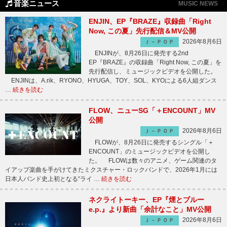
音楽ニュース
MUSIC NEWS
ENJIN、EP『BRAZE』収録曲「Right
Now, この夏」先行配信＆MV公開
2026年8月6日
Ｊ－ＰＯＰ
ENJINが、8月26日に発売する2nd
EP『BRAZE』の収録曲「Right Now, この夏」を
先行配信し、ミュージックビデオを公開した。
ENJINは、A.rik、RYONO、HYUGA、TOY、SOL、KYOによる6人組ダンス
…
続きを読む
FLOW、ニューSG「＋ENCOUNT」MV
公開
2026年8月6日
Ｊ－ＰＯＰ
FLOWが、8月26日に発売するシングル「＋
ENCOUNT」のミュージックビデオを公開し
た。 FLOWは数々のアニメ、ゲーム関連のタ
イアップ楽曲を手がけてきたミクスチャー・ロックバンドで、2026年1月には
日本人バンド史上初となる“ライ …
続きを読む
ネクライトーキー、EP『煙とブルー
e.p.』より新曲「余計なこと」MV公開
2026年8月6日
Ｊ－ＰＯＰ