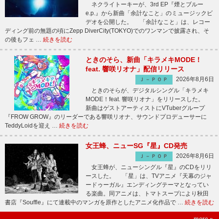
ネクライトーキーが、3rd EP『煙とブルー
e.p.』から新曲「余計なこと」のミュージックビ
デオを公開した。 「余計なこと」は、レコー
ディング前の無題の頃にZepp DiverCity(TOKYO)でのワンマンで披露され、そ
の後もフェ …
続きを読む
ときのそら、新曲「キラメキMODE！
feat. 響咲リオナ」配信リリース
2026年8月6日
Ｊ－ＰＯＰ
ときのそらが、デジタルシングル「キラメキ
MODE！feat. 響咲リオナ」をリリースした。
新曲はゲストアーティストにVTuberグループ
『FROW GROW』のリーダーである響咲リオナ、サウンドプロデューサーに
TeddyLoidを迎え …
続きを読む
女王蜂、ニューSG『星』CD発売
2026年8月6日
Ｊ－ＰＯＰ
女王蜂が、ニューシングル『星』のCDをリリ
ースした。 「星」は、TVアニメ『天幕のジャ
ードゥーガル』エンディングテーマとなってい
る楽曲。同アニメは、トマトスープにより秋田
書店『Souffle』にて連載中のマンガを原作としたアニメ化作品で …
続きを読む