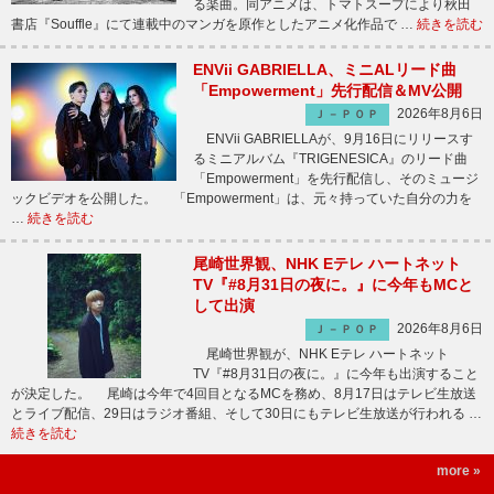
る楽曲。同アニメは、トマトスープにより秋田
書店『Souffle』にて連載中のマンガを原作としたアニメ化作品で …
続きを読む
ENVii GABRIELLA、ミニALリード曲
「Empowerment」先行配信＆MV公開
2026年8月6日
Ｊ－ＰＯＰ
ENVii GABRIELLAが、9月16日にリリースす
るミニアルバム『TRIGENESICA』のリード曲
「Empowerment」を先行配信し、そのミュージ
ックビデオを公開した。 「Empowerment」は、元々持っていた自分の力を
…
続きを読む
尾崎世界観、NHK Eテレ ハートネット
TV『#8月31日の夜に。』に今年もMCと
して出演
2026年8月6日
Ｊ－ＰＯＰ
尾崎世界観が、NHK Eテレ ハートネット
TV『#8月31日の夜に。』に今年も出演すること
が決定した。 尾崎は今年で4回目となるMCを務め、8月17日はテレビ生放送
とライブ配信、29日はラジオ番組、そして30日にもテレビ生放送が行われる …
続きを読む
more »