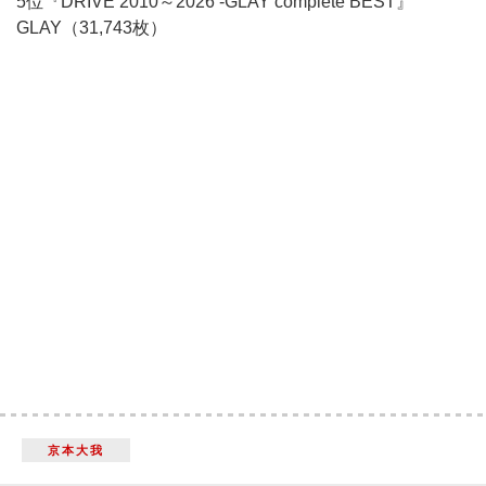
5位『DRIVE 2010～2026 -GLAY complete BEST』
GLAY（31,743枚）
京本大我