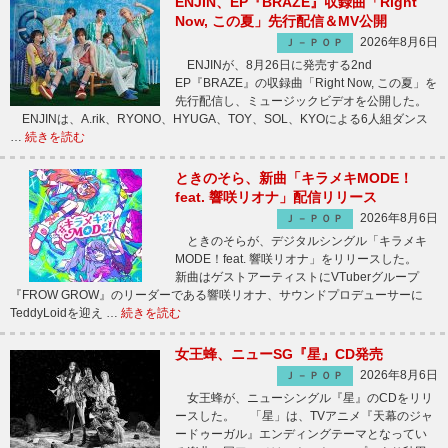
ENJIN、EP『BRAZE』収録曲「Right
Now, この夏」先行配信＆MV公開
2026年8月6日
Ｊ－ＰＯＰ
ENJINが、8月26日に発売する2nd
EP『BRAZE』の収録曲「Right Now, この夏」を
先行配信し、ミュージックビデオを公開した。
ENJINは、A.rik、RYONO、HYUGA、TOY、SOL、KYOによる6人組ダンス
…
続きを読む
ときのそら、新曲「キラメキMODE！
feat. 響咲リオナ」配信リリース
2026年8月6日
Ｊ－ＰＯＰ
ときのそらが、デジタルシングル「キラメキ
MODE！feat. 響咲リオナ」をリリースした。
新曲はゲストアーティストにVTuberグループ
『FROW GROW』のリーダーである響咲リオナ、サウンドプロデューサーに
TeddyLoidを迎え …
続きを読む
女王蜂、ニューSG『星』CD発売
2026年8月6日
Ｊ－ＰＯＰ
女王蜂が、ニューシングル『星』のCDをリリ
ースした。 「星」は、TVアニメ『天幕のジャ
ードゥーガル』エンディングテーマとなってい