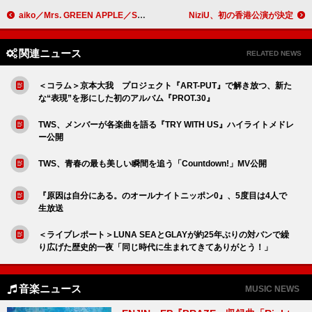
aiko／Mrs. GREEN APPLE／Suchmos／フィッシュマンズら、ラブシャ第二弾出演者発表
NiziU、初の香港公演が決定
関連ニュース
RELATED NEWS
＜コラム＞京本大我 プロジェクト『ART-PUT』で解き放つ、新た
な“表現”を形にした初のアルバム『PROT.30』
TWS、メンバーが各楽曲を語る『TRY WITH US』ハイライトメドレ
ー公開
TWS、青春の最も美しい瞬間を追う「Countdown!」MV公開
『原因は自分にある。のオールナイトニッポン0』、5度目は4人で
生放送
＜ライブレポート＞LUNA SEAとGLAYが約25年ぶりの対バンで繰
り広げた歴史的一夜「同じ時代に生まれてきてありがとう！」
音楽ニュース
MUSIC NEWS