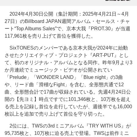
2024年4月30日公開（集計期間：2025年4月21日～4月
27日）のBillboard JAPAN週間アルバム・セールス・チャ
ート“Top Albums Sales”で、京本大我『PROT.30』が当週
117,961枚を売り上げて首位を獲得した。
SixTONESのメンバーである京本大我が2024年に始動
させたクリエイティブ・プロジェクト『ART-PUT』とし
て、初のオリジナル・アルバムとなる同作。昨年9月より3
か月連続でミュージック・ビデオが公開されてい
「Prelude」「WONDER LAND」「Blue night」の3曲
や、リード曲「滑稽なFight」を含む、全形態共通で12
曲、全形態合計で17曲が収録されている。先週4月24日公
開の【先ヨミ】時点ですでに101,346枚と、10万枚を超え
る売上を記録し首位を走行していたが、週後半でも16,000
枚以上を追加で売り上げて首位を守り切った。
2位には、TWSの3rdミニアルバム『TRY WITH US』が
95,735枚と、10万枚に迫る売上で登場。TWSは前作ミニ