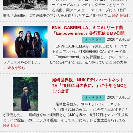
ードゥーガル』エンディングテーマとなってい
る楽曲。同アニメは、トマトスープにより秋田
書店『Souffle』にて連載中のマンガを原作としたアニメ化作品で …
続きを読む
ENVii GABRIELLA、ミニALリード曲
「Empowerment」先行配信＆MV公開
2026年8月6日
Ｊ－ＰＯＰ
ENVii GABRIELLAが、9月16日にリリースす
るミニアルバム『TRIGENESICA』のリード曲
「Empowerment」を先行配信し、そのミュージ
ックビデオを公開した。 「Empowerment」は、元々持っていた自分の力を
…
続きを読む
尾崎世界観、NHK Eテレ ハートネット
TV『#8月31日の夜に。』に今年もMCと
して出演
2026年8月6日
Ｊ－ＰＯＰ
尾崎世界観が、NHK Eテレ ハートネット
TV『#8月31日の夜に。』に今年も出演すること
が決定した。 尾崎は今年で4回目となるMCを務め、8月17日はテレビ生放送
とライブ配信、29日はラジオ番組、そして30日にもテレビ生放送が行われる …
続きを読む