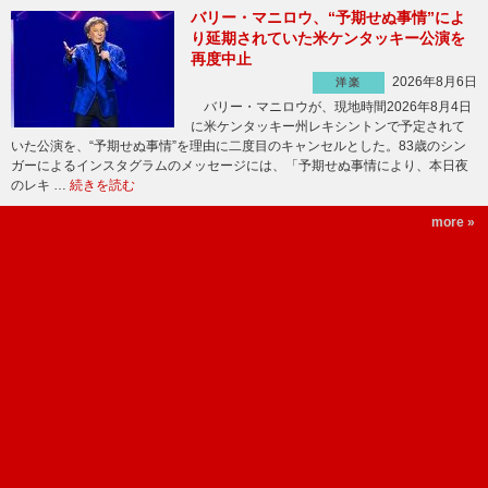
バリー・マニロウ、“予期せぬ事情”によ
り延期されていた米ケンタッキー公演を
再度中止
2026年8月6日
洋楽
バリー・マニロウが、現地時間2026年8月4日
に米ケンタッキー州レキシントンで予定されて
いた公演を、“予期せぬ事情”を理由に二度目のキャンセルとした。83歳のシン
ガーによるインスタグラムのメッセージには、「予期せぬ事情により、本日夜
のレキ …
続きを読む
more »