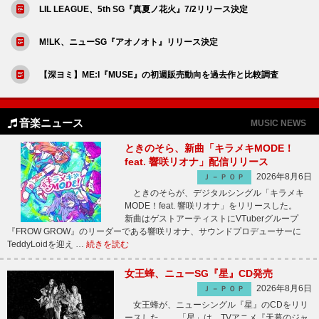
LIL LEAGUE、5th SG『真夏ノ花火』7/2リリース決定
M!LK、ニューSG『アオノオト』リリース決定
【深ヨミ】ME:I『MUSE』の初週販売動向を過去作と比較調査
音楽ニュース
MUSIC NEWS
ときのそら、新曲「キラメキMODE！
feat. 響咲リオナ」配信リリース
2026年8月6日
Ｊ－ＰＯＰ
ときのそらが、デジタルシングル「キラメキ
MODE！feat. 響咲リオナ」をリリースした。
新曲はゲストアーティストにVTuberグループ
『FROW GROW』のリーダーである響咲リオナ、サウンドプロデューサーに
TeddyLoidを迎え …
続きを読む
女王蜂、ニューSG『星』CD発売
2026年8月6日
Ｊ－ＰＯＰ
女王蜂が、ニューシングル『星』のCDをリリ
ースした。 「星」は、TVアニメ『天幕のジャ