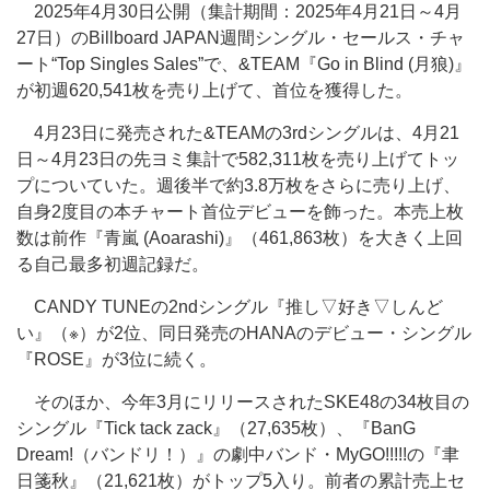
2025年4月30日公開（集計期間：2025年4月21日～4月
27日）のBillboard JAPAN週間シングル・セールス・チャ
ート“Top Singles Sales”で、&TEAM『Go in Blind (月狼)』
が初週620,541枚を売り上げて、首位を獲得した。
4月23日に発売された&TEAMの3rdシングルは、4月21
日～4月23日の先ヨミ集計で582,311枚を売り上げてトッ
プについていた。週後半で約3.8万枚をさらに売り上げ、
自身2度目の本チャート首位デビューを飾った。本売上枚
数は前作『青嵐 (Aoarashi)』（461,863枚）を大きく上回
る自己最多初週記録だ。
CANDY TUNEの2ndシングル『推し▽好き▽しんど
い』（※）が2位、同日発売のHANAのデビュー・シングル
『ROSE』が3位に続く。
そのほか、今年3月にリリースされたSKE48の34枚目の
シングル『Tick tack zack』（27,635枚）、『BanG
Dream!（バンドリ！）』の劇中バンド・MyGO!!!!!の『聿
日箋秋』（21,621枚）がトップ5入り。前者の累計売上セ