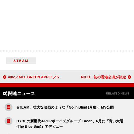
&TEAM
aiko／Mrs. GREEN APPLE／Suchmos／フィッシュマンズら、ラブシャ第二弾出演者発表
NiziU、初の香港公演が決定
関連ニュース
RELATED NEWS
&TEAM、壮大な映画のような「Go in Blind (月狼)」MV公開
HYBEの新世代J-POPボーイズグループ・aoen、6月に『青い太陽
(The Blue Sun)』でデビュー