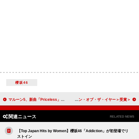
櫻坂46
マルーン5、新曲「Priceless」でBLACKPINKリサとコラボ
＜インタビュー＞セレーナ・ゴメス、映画／配信／音楽での成功＆社会貢献を称え＜ビルボード・ラテン・ウーマン・オブ・ザ・イヤー＞受賞
関連ニュース
RELATED NEWS
【Top Japan Hits by Women】櫻坂46「Addiction」が初登場でリ
ストイン