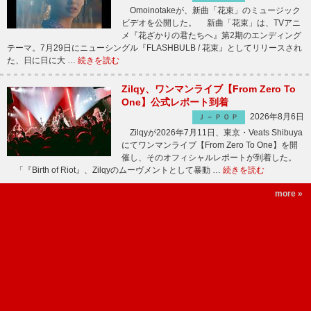
Omoinotakeが、新曲「花束」のミュージック
ビデオを公開した。 新曲「花束」は、TVアニ
メ『花ざかりの君たちへ』第2期のエンディング
テーマ。7月29日にニューシングル『FLASHBULB / 花束』としてリリースされ
た、日に日に大 …
続きを読む
Zilqy、ワンマンライブ【From Zero To
One】公式レポート到着
2026年8月6日
Ｊ－ＰＯＰ
Zilqyが2026年7月11日、東京・Veats Shibuya
にてワンマンライブ【From Zero To One】を開
催し、そのオフィシャルレポートが到着した。
「『Birth of Riot』、Zilqyのムーヴメントとして暴動 …
続きを読む
more »