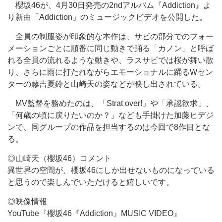
櫻坂46が、4月30日発売の2ndアルバム『Addiction』よ
り新曲「Addiction」のミュージックビデオを公開した。
全員の制服姿が印象的な本作は、サビの部分でのフォー
メーションごとに順番に同じ動きで踊る「カノン」と呼ば
れる全員の流れるような動きや、ラスサビでは桜が舞い散
り、さらに雨に打たれながらエモーショナルに踊るWセン
ターの藤吉夏鈴と山崎天の姿などが映し出されている。
MV監督を務めたのは、「Strat over!」や「承認欲求」、
「何歳の頃に戻りたいのか？」なども手掛けた加藤ヒデジ
ンで、同グループの作品を担当するのは今回で8作目とな
る。
◎山崎天（櫻坂46）コメント
異世界の空間が、櫻坂46にしか出せないものになっている
と思うので楽しんでいただけると嬉しいです。
◎映像情報
YouTube『櫻坂46『Addiction』MUSIC VIDEO』