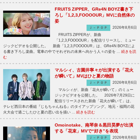
FRUITS ZIPPER、GRe4N BOYZ書き下
ろし「1,2,3,FOOOOUR」MVに自然体の
姿
2026年8月6日
Ｊ－ＰＯＰ
FRUITS ZIPPERが、新曲
「1,2,3,FOOOOUR」を配信リリースし、ミュー
ジックビデオを公開した。 新曲「1,2,3,FOOOOUR」は、GRe4N BOYZによ
る書き下ろし楽曲。電車の中でそれぞれの未来へ向かう人々の姿を …
続きを読
む
マルシィ、古園井寧々が出演する「花火
が瞬いて」MVはひと夏の物語
2026年8月6日
Ｊ－ＰＯＰ
マルシィが、新曲「花火が瞬いて」のミュー
ジックビデオを公開した。 2026年7月29日に
配信リリースされた新曲「花火が瞬いて」は、
テレビ西日本の番組『じもちゃんねる』のタイアップソング。地元・福岡の花
火大会で過ごしたひと夏の思い出を描い …
続きを読む
Omoinotake、南琴奈＆黒田昊夢が出演
する「花束」MVで“好き”を表現
2026年8月6日
Ｊ－ＰＯＰ