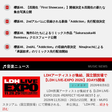
櫻坂46、【四期生「First Showcase」】開催決定＆四期生の新たな
集合写真公開
櫻坂46、2ndアルバムに収録される新曲「Addiction」先行配信決定
櫻坂46、海外DJたちによるリミックス作品『Sakurazaka46
Remixes』クロスフェード公開
櫻坂46、2ndAL『Addiction』の収録内容決定 Ninajirachiによる
「承認欲求」のリミックス先行配信開始
音楽ニュース
MUSIC NEWS
LDHアーティストが集結、国立競技場で
【LDH LIVE-EXPO 2026】2DAYS開催
2026年8月6日
Ｊ－ＰＯＰ
LDH所属アーティストが集結する【LDH LIVE-
EXPO 2026 -PERFECT YEAR BEST-】が、
2026年11月28日・29日の2日間、東京・MUFG
スタジアム（国立競技場）にて開催される。 本公演は、「LDH PE …
続きを
読む