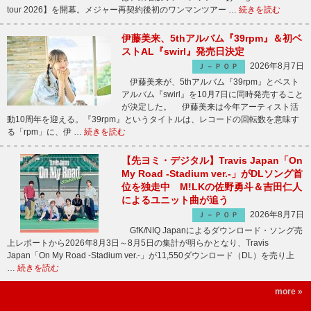
tour 2026】を開幕。メジャー再契約後初のワンマンツアー …
続きを読む
伊藤美来、5thアルバム『39rpm』＆初ベ
ストAL『swirl』発売日決定
2026年8月7日
Ｊ－ＰＯＰ
伊藤美来が、5thアルバム『39rpm』とベスト
アルバム『swirl』を10月7日に同時発売すること
が決定した。 伊藤美来は今年アーティスト活
動10周年を迎える。『39rpm』というタイトルは、レコードの回転数を意味す
る「rpm」に、伊 …
続きを読む
【先ヨミ・デジタル】Travis Japan「On
My Road -Stadium ver.-」がDLソング首
位を独走中 M!LKの佐野勇斗＆吉田仁人
によるユニット曲が追う
2026年8月7日
Ｊ－ＰＯＰ
GfK/NIQ Japanによるダウンロード・ソング売
上レポートから2026年8月3日～8月5日の集計が明らかとなり、Travis
Japan「On My Road -Stadium ver.-」が11,550ダウンロード（DL）を売り上
…
続きを読む
more »