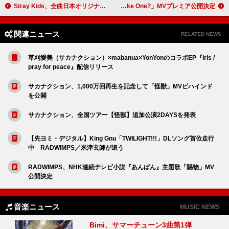
Stray Kids、全曲日本オリジナル楽曲となるミニアルバム『Hollow』メインビジュアル＆ジャケット公開
Travis Japan、4/28配信リリース「Would You Like One?」MVプレミア公開決定
関連ニュース
RELATED NEWS
草刈愛美（サカナクション）×mabanua×YonYonのコラボEP『iris /
pray for peace』配信リリース
サカナクション、1,000万回再生を記念して「怪獣」MVビハインド
を公開
サカナクション、全国ツアー【怪獣】追加公演2DAYSを発表
【先ヨミ・デジタル】King Gnu「TWILIGHT!!!」DLソング首位走行
中 RADWIMPS／米津玄師が追う
RADWIMPS、NHK連続テレビ小説『あんぱん』主題歌「賜物」MV
公開決定
音楽ニュース
MUSIC NEWS
Bimi、サマーチューン3曲第1弾