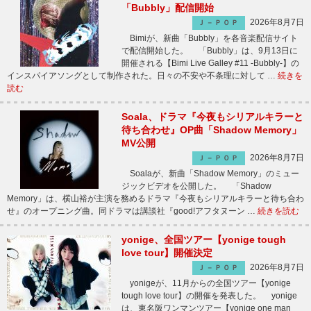
「Bubbly」配信開始
2026年8月7日
Ｊ－ＰＯＰ
Bimiが、新曲「Bubbly」を各音楽配信サイト
で配信開始した。 「Bubbly」は、9月13日に
開催される【Bimi Live Galley #11 -Bubbly-】の
インスパイアソングとして制作された。日々の不安や不条理に対して …
続きを
読む
Soala、ドラマ『今夜もシリアルキラーと
待ち合わせ』OP曲「Shadow Memory」
MV公開
2026年8月7日
Ｊ－ＰＯＰ
Soalaが、新曲「Shadow Memory」のミュー
ジックビデオを公開した。 「Shadow
Memory」は、横山裕が主演を務めるドラマ『今夜もシリアルキラーと待ち合わ
せ』のオープニング曲。同ドラマは講談社『good!アフタヌーン …
続きを読む
yonige、全国ツアー【yonige tough
love tour】開催決定
2026年8月7日
Ｊ－ＰＯＰ
yonigeが、11月からの全国ツアー【yonige
tough love tour】の開催を発表した。 yonige
は、東名阪ワンマンツアー【yonige one man