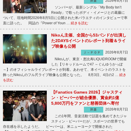
2026年8月7日
洋楽
ソンバーが、最新シングル「My Body Isn’t
Ready」で歌ったボディ・イメージとの葛藤に
ついて、現地時間2026年8月5日に公開された米バラエティのインタビューで率
直に語った。 同誌の『Power of Youn …
続きを読む
Nikoん主催、全国から53バンドが出演し
た2DAYSイベントのレポート到着＆ライ
ブ映像も公開
2026年8月7日
Ｊ－ＰＯＰ
Nikoんが、東京・恵比寿LIQUIDROOMで開催
した【リキッドルームで47 ～ぐんゆうかっぽ
～】のオフィシャルライブレポートが到着。あわせて、本イベントのラストを
飾ったNikoんのフル尺ライブ映像も公開となった。 8月3日、4日の2 …
続き
を読む
【Fanatics Games 2026】ジャスティ
ン・ビーバーが総合優勝、賞金約1億
5,800万円をファンと慈善団体へ寄付
2026年8月7日
洋楽
この1年間、音楽活動で話題を集めてきたジャ
スティン・ビーバーだが、スポーツの世界でも
存在感を示したようだ。 ビーバーは、米ニューヨークで開催された