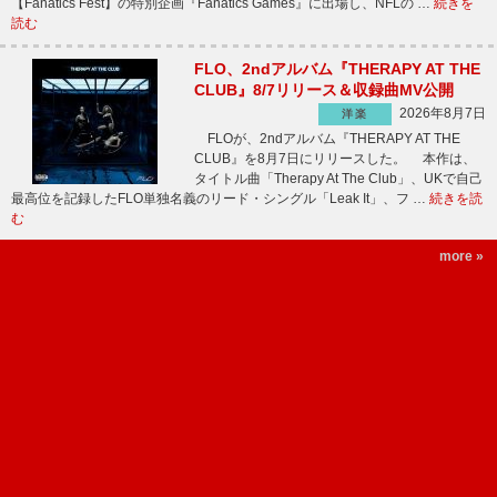
【Fanatics Fest】の特別企画『Fanatics Games』に出場し、NFLの …
続きを
読む
FLO、2ndアルバム『THERAPY AT THE
CLUB』8/7リリース＆収録曲MV公開
2026年8月7日
洋楽
FLOが、2ndアルバム『THERAPY AT THE
CLUB』を8月7日にリリースした。 本作は、
タイトル曲「Therapy At The Club」、UKで自己
最高位を記録したFLO単独名義のリード・シングル「Leak It」、フ …
続きを読
む
more »