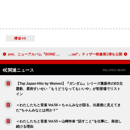
櫻坂46
ano、ニューアルバム『BONE BORN BOMB』トレーラー／ジャケット／収録曲など公開
星野源、ニューアルバム『Gen』初回限定盤「Box Set “Visual”」ティザー映像第1弾を公開
関連ニュース
RELATED NEWS
【Top Japan Hits by Women】『ガンダム』シリーズ最新作のED主
題歌、星街すいせい「もうどうなってもいいや」が初登場でリスト
イン
＜わたしたちと音楽 Vol.56＞ちゃんみなが語る、出産後に見えてき
た“ちゃんみなとは何か？”
＜わたしたちと音楽 Vol.55＞山崎怜奈 “話すこと”を仕事に、発信し
続ける理由