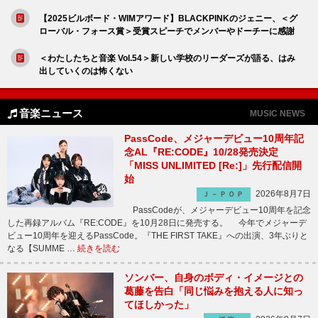
【2025ビルボード・WIMアワード】BLACKPINKのジェニー、＜グ
ローバル・フォース賞＞受賞スピーチでメンバーやドーチーに感謝
＜わたしたちと音楽 Vol.54＞新しい学校のリーダーズが語る、はみ
出していくのは怖くない
音楽ニュース
MUSIC NEWS
PassCode、メジャーデビュー10周年記
念AL『RE:CODE』10/28発売決定
「MISS UNLIMITED [Re:]」先行配信開
始
2026年8月7日
Ｊ－ＰＯＰ
PassCodeが、メジャーデビュー10周年を記念
した再録アルバム『RE:CODE』を10月28日に発売する。 今年でメジャーデ
ビュー10周年を迎えるPassCode。『THE FIRST TAKE』への出演、3年ぶりと
なる【SUMME …
続きを読む
ソンバー、自身のボディ・イメージとの
葛藤を告白「同じ悩みを抱える人に知っ
てほしかった」