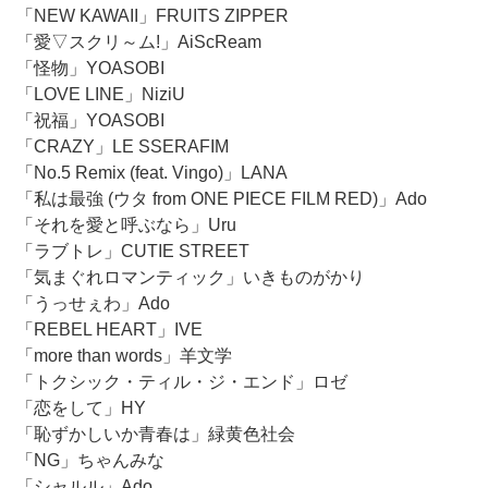
「NEW KAWAII」FRUITS ZIPPER
「愛▽スクリ～ム!」AiScReam
「怪物」YOASOBI
「LOVE LINE」NiziU
「祝福」YOASOBI
「CRAZY」LE SSERAFIM
「No.5 Remix (feat. Vingo)」LANA
「私は最強 (ウタ from ONE PIECE FILM RED)」Ado
「それを愛と呼ぶなら」Uru
「ラブトレ」CUTIE STREET
「気まぐれロマンティック」いきものがかり
「うっせぇわ」Ado
「REBEL HEART」IVE
「more than words」羊文学
「トクシック・ティル・ジ・エンド」ロゼ
「恋をして」HY
「恥ずかしいか青春は」緑黄色社会
「NG」ちゃんみな
「シャルル」Ado