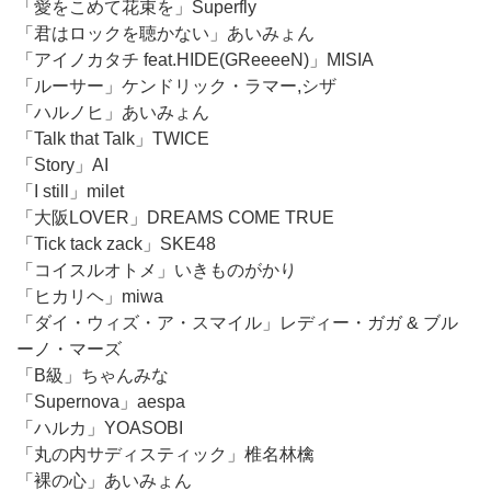
「愛をこめて花束を」Superfly
「君はロックを聴かない」あいみょん
「アイノカタチ feat.HIDE(GReeeeN)」MISIA
「ルーサー」ケンドリック・ラマー,シザ
「ハルノヒ」あいみょん
「Talk that Talk」TWICE
「Story」AI
「I still」milet
「大阪LOVER」DREAMS COME TRUE
「Tick tack zack」SKE48
「コイスルオトメ」いきものがかり
「ヒカリヘ」miwa
「ダイ・ウィズ・ア・スマイル」レディー・ガガ & ブル
ーノ・マーズ
「B級」ちゃんみな
「Supernova」aespa
「ハルカ」YOASOBI
「丸の内サディスティック」椎名林檎
「裸の心」あいみょん