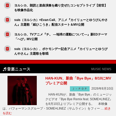
ヨルシカ、朗読と楽曲演奏を織り交ぜたコンセプトライブ【前世】
を映像作品化
suis（ヨルシカ）×Evan Call、アニメ『カイリューとゆうびんやさ
ん』主題歌「紙ひこうき」配信スタート＆MV公開
ヨルシカ、TVアニメ『チ。 ―地球の運動について―』新EDテーマ
「へび」MV公開
suis（ヨルシカ）、ポケモンデー記念アニメ『カイリューとゆうび
んやさん』主題歌を歌唱
音楽ニュース
MUSIC NEWS
HAN-KUN、新曲「Bye Bye」8/10にMV
プレミア公開
2026年8月10日
Ｊ－ＰＯＰ
HAN-KUNが、新曲「Bye Bye」のミュージッ
クビデオ『Bye Bye Remix feat. SOME≡LINEZ』
を8月10日よりプレミア公開する。 本映像
は、パフォーマンスグループ・SOME≡LINEZ（サムライン）をフィー …
続き
を読む