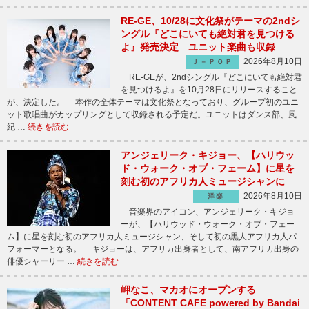
RE-GE、10/28に文化祭がテーマの2ndシ
ングル『どこにいても絶対君を見つける
よ』発売決定 ユニット楽曲も収録
2026年8月10日
Ｊ－ＰＯＰ
RE-GEが、2ndシングル『どこにいても絶対君
を見つけるよ』を10月28日にリリースすること
が、決定した。 本作の全体テーマは文化祭となっており、グループ初のユニ
ット歌唱曲がカップリングとして収録される予定だ。ユニットはダンス部、風
紀 …
続きを読む
アンジェリーク・キジョー、【ハリウッ
ド・ウォーク・オブ・フェーム】に星を
刻む初のアフリカ人ミュージシャンに
2026年8月10日
洋楽
音楽界のアイコン、アンジェリーク・キジョ
ーが、【ハリウッド・ウォーク・オブ・フェー
ム】に星を刻む初のアフリカ人ミュージシャン、そして初の黒人アフリカ人パ
フォーマーとなる。 キジョーは、アフリカ出身者として、南アフリカ出身の
俳優シャーリー …
続きを読む
岬なこ、マカオにオープンする
「CONTENT CAFE powered by Bandai