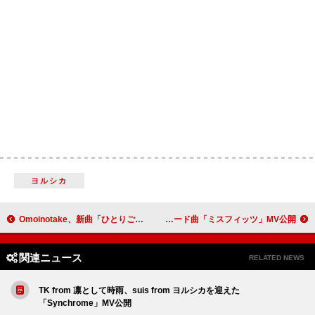
ヨルシカ
Omoinotake、新曲「ひとりごと」MV公開
ドレスコーズ、最新AL『†』よりリード曲「ミスフィッツ」MV公開
関連ニュース
RELATED NEWS
TK from 凛として時雨、suis from ヨルシカを迎えた
「Synchrome」MV公開