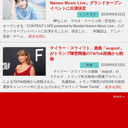
Namco Music Live」グランドオープン
イベントに出演決定
2026年8月10日
Ｊ－ＰＯＰ
岬なこが、マカオ・クーニャ街（官也街）に
オープンする「CONTENT CAFE powered by Bandai Namco Music Live」のグ
ランドオープンイベントに出演することが、決定した。 本施設は、アニメ・
音楽・ゲーム …
続きを読む
テイラー・スウィフト、楽曲「august」
がトランプ陣営関連のTikTok投稿から削
除
2026年8月10日
洋楽
テイラー・スウィフトの楽曲「august」が、
ドナルド・トランプ米大統領の関連アカウント
によるTikTok投稿から削除された。 先週初め、トランプ陣営の2024年大統領
選挙キャンペーン中に立ち上げられたアカウント“Team Trump” …
続きを読む
more »