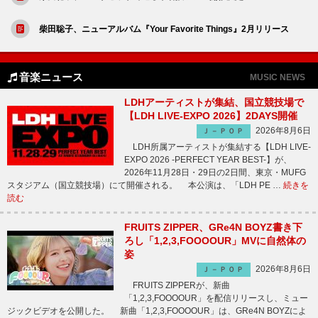
柴田聡子、ニューアルバム『Your Favorite Things』2月リリース
音楽ニュース
MUSIC NEWS
LDHアーティストが集結、国立競技場で
【LDH LIVE-EXPO 2026】2DAYS開催
2026年8月6日
Ｊ－ＰＯＰ
LDH所属アーティストが集結する【LDH LIVE-
EXPO 2026 -PERFECT YEAR BEST-】が、
2026年11月28日・29日の2日間、東京・MUFG
スタジアム（国立競技場）にて開催される。 本公演は、「LDH PE …
続きを
読む
FRUITS ZIPPER、GRe4N BOYZ書き下
ろし「1,2,3,FOOOOUR」MVに自然体の
姿
2026年8月6日
Ｊ－ＰＯＰ
FRUITS ZIPPERが、新曲
「1,2,3,FOOOOUR」を配信リリースし、ミュー
ジックビデオを公開した。 新曲「1,2,3,FOOOOUR」は、GRe4N BOYZによ