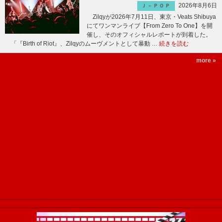
2026年8月6日
Ｊ－ＰＯＰ
Zilqyが2026年7月11日、東京・Veats Shibuya
にてワンマンライブ【From Zero To One】を開
催し、そのオフィシャルレポートが到着した。
「『Birth of Riot』、Zilqyのムーヴメントとして暴動 …
続きを読む
more »