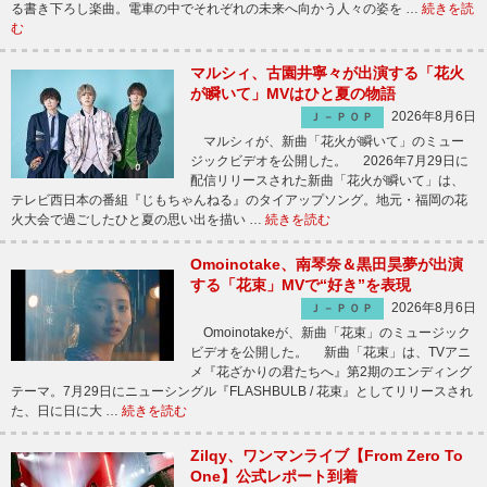
る書き下ろし楽曲。電車の中でそれぞれの未来へ向かう人々の姿を …
続きを読
む
マルシィ、古園井寧々が出演する「花火
が瞬いて」MVはひと夏の物語
2026年8月6日
Ｊ－ＰＯＰ
マルシィが、新曲「花火が瞬いて」のミュー
ジックビデオを公開した。 2026年7月29日に
配信リリースされた新曲「花火が瞬いて」は、
テレビ西日本の番組『じもちゃんねる』のタイアップソング。地元・福岡の花
火大会で過ごしたひと夏の思い出を描い …
続きを読む
Omoinotake、南琴奈＆黒田昊夢が出演
する「花束」MVで“好き”を表現
2026年8月6日
Ｊ－ＰＯＰ
Omoinotakeが、新曲「花束」のミュージック
ビデオを公開した。 新曲「花束」は、TVアニ
メ『花ざかりの君たちへ』第2期のエンディング
テーマ。7月29日にニューシングル『FLASHBULB / 花束』としてリリースされ
た、日に日に大 …
続きを読む
Zilqy、ワンマンライブ【From Zero To
One】公式レポート到着