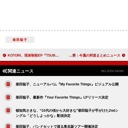
柴田聡子
KOTORI、現体制初EP『TSUBASA』詳細発表
ミセス＆Snow Manが総合2連覇、【コーチェラ】出演XGがグローバル上昇、KinKi Kidsサブスク解禁：今週の邦楽まとめニュース
関連ニュース
RELATED NEWS
柴田聡子、ニューアルバム『My Favorite Things』ビジュアル公開
柴田聡子、最新作『Your Favorite Things』LPリリース決定
頓知気さきな、“10代の頃から大好きな”柴田聡子が手がけた2ndシ
ングル「どうしよっかな」配信決定
柴田聡子、バンドセットで巡る東名阪ツアー開催決定