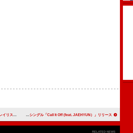
ストが公開
エモーショナル・オレンジズ、JAEHYUN（NCT）をフィーチャーした最新シングル「Call It Off (feat. JAEHYUN）」リリース
RELATED NEWS