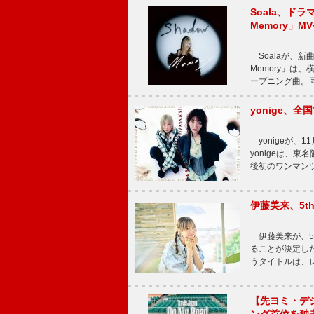
Soala、ド
Memory」M
Soalaが、新曲
Memory」は
ープニング曲。同
yonige、全国
yonigeが、11
yonigeは、東名
後初のワンマン
伊藤美来、5t
伊藤美来が、5t
ることが決定した
うタイトルは、レ
【先ヨミ・デジタル