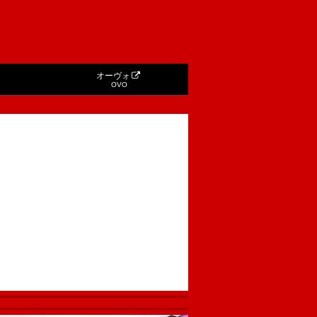
オーヴォ
OVO