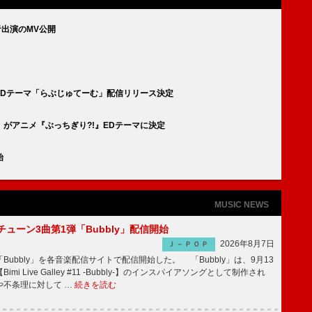
音出演のMV公開
EDテーマ「らぶじゅてーむ」配信リリース決定
がアニメ『ぶっちぎり?!』EDテーマに決定
始
MUSIC NEWS
ーチューン3曲第1弾「Bubbly」配信開始
2026年8月7日
Ｊ－ＰＯＰ
Bubbly」を各音楽配信サイトで配信開始した。 「Bubbly」は、9月13
mi Live Galley #11 -Bubbly-】のインスパイアソングとして制作され
や不条理に対して …
続きを読む