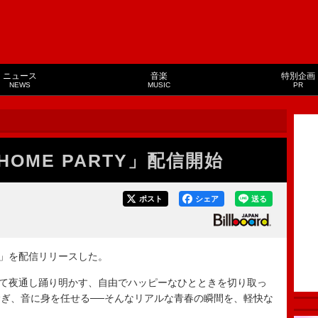
ニュース
音楽
特別企画
NEWS
MUSIC
PR
OME PARTY」配信開始
ポスト
シェア
送る
Y」を配信リリースした。
まって夜通し踊り明かす、自由でハッピーなひとときを切り取っ
ぎ、音に身を任せる──そんなリアルな青春の瞬間を、軽快な
。