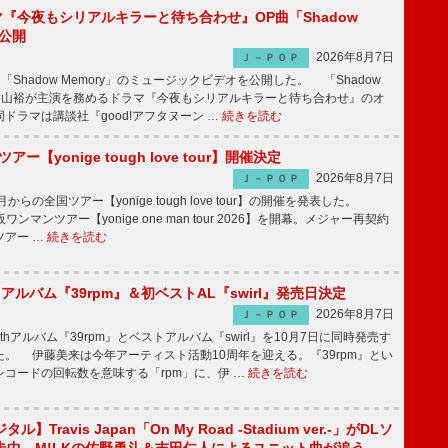
ラマ『今夜もシリアルキラーと待ち合わせ』OP曲「Shadow
V公開
2026年8月7日
Ｊ－ＰＯＰ
「Shadow Memory」のミュージックビデオを公開した。 「Shadow
、横山裕が主演を務めるドラマ『今夜もシリアルキラーと待ち合わせ』のオ
ドラマは講談社『good!アフタヌーン …
続きを読む
ツアー【yonige tough love tour】開催決定
2026年8月7日
Ｊ－ＰＯＰ
月からの全国ツアー【yonige tough love tour】の開催を発表した。
阪ワンマンツアー【yonige one man tour 2026】を開幕。メジャー再契約
ツアー …
続きを読む
hアルバム『39rpm』＆初ベストAL『swirl』発売日決定
2026年8月7日
Ｊ－ＰＯＰ
hアルバム『39rpm』とベストアルバム『swirl』を10月7日に同時発売す
。 伊藤美来は今年アーティスト活動10周年を迎える。『39rpm』とい
コードの回転数を意味する「rpm」に、伊 …
続きを読む
】Travis Japan「On My Road -Stadium ver.-」がDLソ