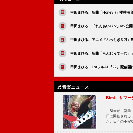
甲田まひる、新曲「Honey:)」櫻井海
甲田まひる、「れんあいパン」MV公開
甲田まひる、アニメ『ぶっちぎり?!』
甲田まひる、新曲「らぶじゅてーむ」」
甲田まひる、1stフルAL『22』配信開
音楽ニュース
Bimi、サマ
Bimiが、新曲「
日に開催される【Bi
た。日々の不安