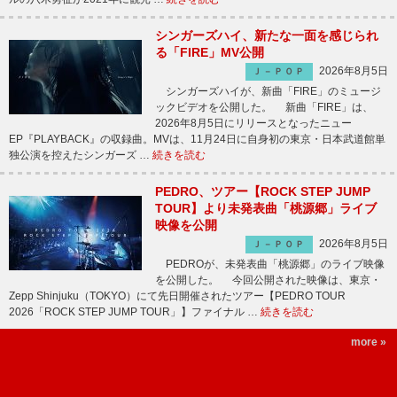
シンガーズハイ、新たな一面を感じられ
る「FIRE」MV公開
2026年8月5日
Ｊ－ＰＯＰ
シンガーズハイが、新曲「FIRE」のミュージ
ックビデオを公開した。 新曲「FIRE」は、
2026年8月5日にリリースとなったニュー
EP『PLAYBACK』の収録曲。MVは、11月24日に自身初の東京・日本武道館単
独公演を控えたシンガーズ …
続きを読む
PEDRO、ツアー【ROCK STEP JUMP
TOUR】より未発表曲「桃源郷」ライブ
映像を公開
2026年8月5日
Ｊ－ＰＯＰ
PEDROが、未発表曲「桃源郷」のライブ映像
を公開した。 今回公開された映像は、東京・
Zepp Shinjuku（TOKYO）にて先日開催されたツアー【PEDRO TOUR
2026「ROCK STEP JUMP TOUR」】ファイナル …
続きを読む
more »