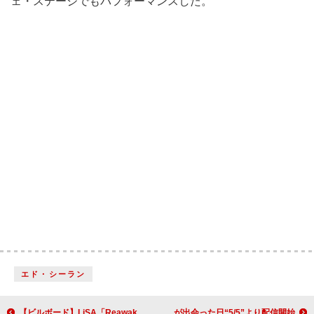
ェ・ステージでも
パフォーマンスした。
エド・シーラン
【ビルボード】LiSA「ReawakeR (feat. Felix of Stray Kids)」が5冠 コーチェラ出演のXGが浮上
KinKi Kids、全356曲をサブスク解禁 2人が出会った日“5/5”より配信開始