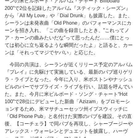
ーンの米ビルボード・アルバム・チャート“Billboard
200”で2位を記録したアルバム『スティック・シーズン』
から「All My Love」や「Dial Drunk」も披露した。また、
シーランは未発表曲「Old Phone」のパフォーマンスにカ
ーンを招き入れ、「この曲を録音したとき、”これってノ
ア・カーンの曲みたいだな”って思ったんだ……僕にとっ
ては初心に立ち返るような瞬間だったよ」と語ると、カー
ンは「それってマジでヤバい」と応じた。
今回の共演は、シーランが近くリリース予定のアルバム
『プレイ』に先駆けて実施している、最新のパブ巡りゲリ
ラ・ライブとなった。今年に入り、米ボストンやナッシュ
ビルのバーでサプライズ・ライブを行い、話題を呼んでい
た。また、今月に米ビルボード・ソング・チャート“Hot
100”で28位にデビューした新曲「Azizam」をプロモーシ
ョンするため、米マサチューセッツ州イプスウィッチに
「Old Phone Pub」と名付けた実際のパブを建設。その直
後、
【コーチェラ】で
同パブを再現し、
シャーブージーや
アレックス・ウォーレンとデュエットを披露し、
ハーヴ