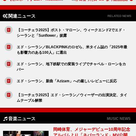
関連ニュース
RELATED NEWS
【コーチェラ2025】ポスト・マローン、ウィークエンド2でエド・
シーランと「Sunflower」披露
エド・シーラン／BLACKPINKのロゼら、米タイム誌の「2025年最
も影響力のある100人」に選出
エド・シーラン、地下鉄駅での変装ライブでチャペル・ローンをカ
バー
エド・シーラン、新曲「Azizam」への厳しいレビューに反応
【コーチェラ2025】エド・シーラン／ウィーザーの出演決定、タイ
ムテーブル解禁
音楽ニュース
MUSIC NEWS
岡崎体育、メジャーデビュー10周年記念
アルバムより「ネバーランド」MV公開