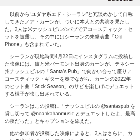
以前から“ユダヤ系エド・シーラン”と冗談めかして自称
してきたノア・カーンが、ついに本人との共演を果たし
た。2人は米ナッシュビルのパブでアコースティック・セ
ットを披露し、その中にはシーランの未発表曲「Old
Phone」も含まれていた。
シーランが現地時間4月22日にインスタグラムに投稿し
た映像には、彼と米バーモント出身のカーンが、テネシー
州ナッシュビルの「Santa’s Pub」で向かい合って座りア
コースティック・ギターを奏でながら、カーンの2022年
のヒット曲「Stick Season」のサビを楽しげにデュエット
する様子が映し出されている。
シーランはこの投稿に「ナッシュビルの @santaspub を
貸し切って @noahkahanmusic とデュエットしたよ。最高
の夜だった」とキャプションを添えた。
他の参加者が投稿した映像によると、2人はさらに、カ