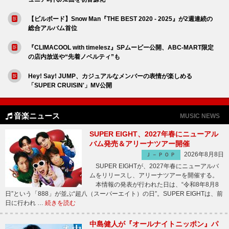
【ビルボード】Snow Man『THE BEST 2020 - 2025』が2週連続の
総合アルバム首位
『CLIMACOOL with timelesz』SPムービー公開、ABC-MART限定
の店内放送や“先着ノベルティ”も
Hey! Say! JUMP、カジュアルなメンバーの表情が楽しめる
「SUPER CRUISIN'」MV公開
音楽ニュース
MUSIC NEWS
SUPER EIGHT、2027年春にニューアル
バム発売＆アリーナツアー開催
2026年8月8日
Ｊ－ＰＯＰ
SUPER EIGHTが、2027年春にニューアルバ
ムをリリースし、アリーナツアーを開催する。
本情報の発表が行われた日は、“令和8年8月8
日”という「888」が並ぶ“超八（スーパーエイト）の日”。SUPER EIGHTは、前
日に行われ …
続きを読む
中島健人が『オールナイトニッポン』パ