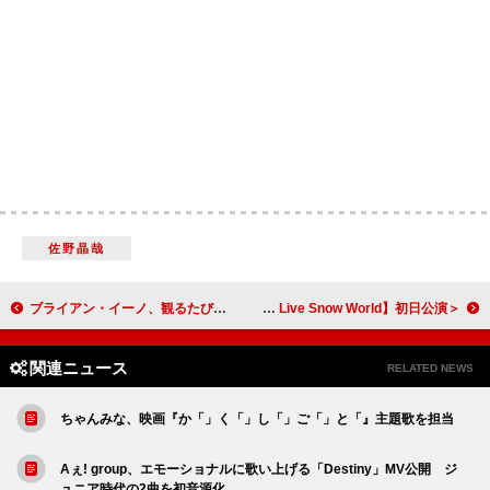
佐野晶哉
ブライアン・イーノ、観るたびに内容が変わるジェネラティブ・ドキュメンタリー映画『Eno』日本上映決定
＜ライブレポート＞Snow Man、ファンと幸せを共有した初のスタジアムライブ【Snow Man 1st Stadium Live Snow World】初日公演
関連ニュース
RELATED NEWS
ちゃんみな、映画『か「」く「」し「」ご「」と「』主題歌を担当
Aぇ! group、エモーショナルに歌い上げる「Destiny」MV公開 ジ
ュニア時代の2曲を初音源化