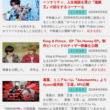
ーソナリティ、人生相談を受け『遊戯
王』の話をするコーナーも
2026年8月8日
Ｊ－ＰＯＰ
中島健人が、2026年8月14日深夜に放送とな
るニッポン放送『オールナイトニッポン』のパ
ーソナリティを担当する。 8月19日にニューシングル『鬼事 / Fiction Love』
がリリースされることを記念して、中島健人が通称“1部”のパ …
続きを読む
King & Prince、EP『So Honey EP』制
作ビハインドのティザー映像を公開
2026年8月8日
Ｊ－ＰＯＰ
King & Princeが、2026年9月2日にリリースと
なる1st EP『So Honey EP』より、初回限定盤B
に収録されるEP制作ビハインド映像のティザー
映像を公開した。 本作は、タイトル曲「So Honey」の中の印 …
続きを読む
葛葉、ミニアルバム『Adamantite』より
Ayase提供曲「王道」MV公開
2026年8月8日
Ｊ－ＰＯＰ
葛葉が、新曲「王道」のミュージックビデオ
を公開した。 新曲「王道」は、2026年7月29
日にリリースされたニューミニアルバム
『Adamantite』の収録曲。Ayaseによる提供曲で、“王者の苦悩”と“これからの