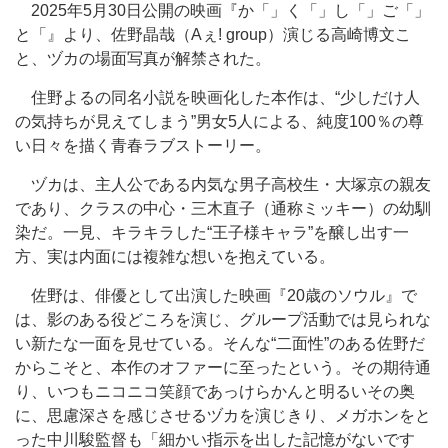
2025年5月30日公開の映画『か「」く「」し「」ご「」
と「』より、佐野晶哉（Aぇ! group）演じる高崎博文こ
と、ヅカの場面写真が解禁された。
住野よるの同名小説を映画化した本作は、“少しだけ人
の気持ちが見えてしまう”男女5人による、純度100％の尊
い日々を描く青春ラブストーリー。
ヅカは、主人公である内気な男子高校生・大塚京の親友
であり、クラスの中心・三木直子（通称ミッキー）の幼馴
染だ。一見、キラキラした“王子様キャラ”を醸し出す一
方、実は内面には複雑な想いを抱えている。
佐野は、俳優として出演した映画『20歳のソウル』で
は、影のある役どころを演じ、グループ活動では見られな
い新たな一面を見せている。そんな“二面性”のある佐野だ
からこそと、本作のオファーに至ったという。その期待通
り、いつもニコニコ笑顔であっけらかんと明るいその奥
に、思慮深さを感じさせるヅカを演じきり、メガホンをと
った中川駿監督も「細かい指示を出した記憶がないです