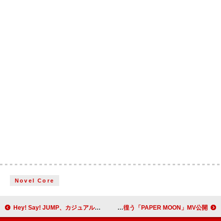
Novel Core
Hey! Say! JUMP、カジュアルなメンバーの表情が楽しめる「SUPER CRUISIN'」MV公開
a子、夢の中を彷徨う「PAPER MOON」MV公開