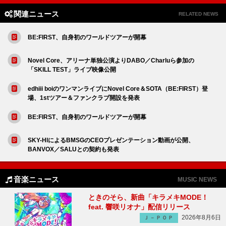
関連ニュース
RELATED NEWS
BE:FIRST、自身初のワールドツアーが開幕
Novel Core、アリーナ単独公演よりDABO／Charluら参加の
「SKILL TEST」ライブ映像公開
edhiii boiのワンマンライブにNovel Core＆SOTA（BE:FIRST）登
場、1stツアー＆ファンクラブ開設を発表
BE:FIRST、自身初のワールドツアーが開幕
SKY-HIによるBMSGのCEOプレゼンテーション動画が公開、
BANVOX／SALUとの契約も発表
音楽ニュース
MUSIC NEWS
ときのそら、新曲「キラメキMODE！
feat. 響咲リオナ」配信リリース
2026年8月6日
Ｊ－ＰＯＰ