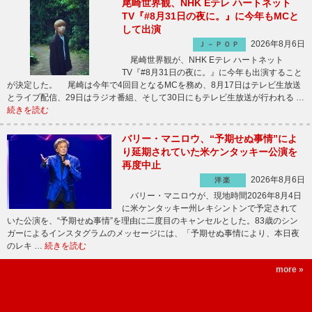
尾崎世界観、NHK Eテレ ハートネット
TV『#8月31日の夜に。』に今年もMCと
して出演
2026年8月6日
Ｊ－ＰＯＰ
尾崎世界観が、NHK Eテレ ハートネット
TV『#8月31日の夜に。』に今年も出演すること
が決定した。 尾崎は今年で4回目となるMCを務め、8月17日はテレビ生放送
とライブ配信、29日はラジオ番組、そして30日にもテレビ生放送が行われる …
続きを読む
バリー・マニロウ、“予期せぬ事情”によ
り延期されていた米ケンタッキー公演を
再度中止
2026年8月6日
洋楽
バリー・マニロウが、現地時間2026年8月4日
に米ケンタッキー州レキシントンで予定されて
いた公演を、“予期せぬ事情”を理由に二度目のキャンセルとした。83歳のシン
ガーによるインスタグラムのメッセージには、「予期せぬ事情により、本日夜
のレキ …
続きを読む
more »