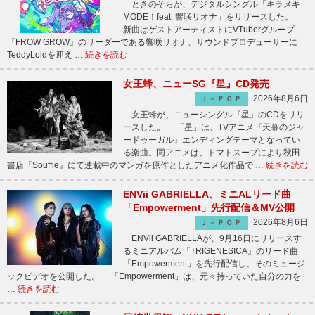
ときのそらが、デジタルシングル「キラメキ
MODE！feat. 響咲リオナ」をリリースした。
新曲はゲストアーティストにVTuberグループ
『FROW GROW』のリーダーである響咲リオナ、サウンドプロデューサーに
TeddyLoidを迎え …
続きを読む
女王蜂、ニューSG『星』CD発売
2026年8月6日
Ｊ－ＰＯＰ
女王蜂が、ニューシングル『星』のCDをリリ
ースした。 「星」は、TVアニメ『天幕のジャ
ードゥーガル』エンディングテーマとなってい
る楽曲。同アニメは、トマトスープにより秋田
書店『Souffle』にて連載中のマンガを原作としたアニメ化作品で …
続きを読む
ENVii GABRIELLA、ミニALリード曲
「Empowerment」先行配信＆MV公開
2026年8月6日
Ｊ－ＰＯＰ
ENVii GABRIELLAが、9月16日にリリースす
るミニアルバム『TRIGENESICA』のリード曲
「Empowerment」を先行配信し、そのミュージ
ックビデオを公開した。 「Empowerment」は、元々持っていた自分の力を
…
続きを読む