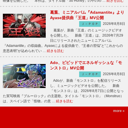
映像を公開した。 本作は、タイトル曲「So Honey」の中の印 …
続きを読む
葛葉、ミニアルバム『Adamantite』より
Ayase提供曲「王道」MV公開
2026年8月8日
Ｊ－ＰＯＰ
葛葉が、新曲「王道」のミュージックビデオ
を公開した。 新曲「王道」は、2026年7月29
日にリリースされたニューミニアルバム
『Adamantite』の収録曲。Ayaseによる提供曲で、“王者の苦悩”と“これからの
意思表明”が込められてい …
続きを読む
Ado、ビビッドでエネルギッシュな「モ
ンストロ」MV公開
2026年8月8日
Ｊ－ＰＯＰ
Adoが、新曲「モンストロ」を配信リリース
し、ミュージックビデオを公開した。 新曲
「モンストロ」は、2026年8月7日に公開となっ
た実写映画『ブルーロック』の主題歌。タイトル「モンストロ」（Monstruo）
は、スペイン語で「怪物」の意 …
続きを読む
more »