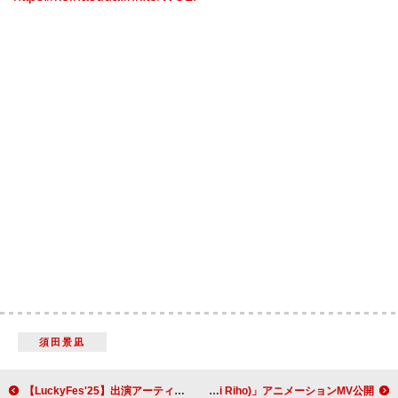
須田景凪
【LuckyFes'25】出演アーティスト第3弾発表 新しい学校のリーダーズ／m-flo／郷ひろみ／日向坂46／私立恵比寿中学／T.M.Revolution／礼賛ら27組が決定
Ayumu Imazu、可愛くポップな「LIVE IT UP! (feat. Furui Riho)」アニメーションMV公開