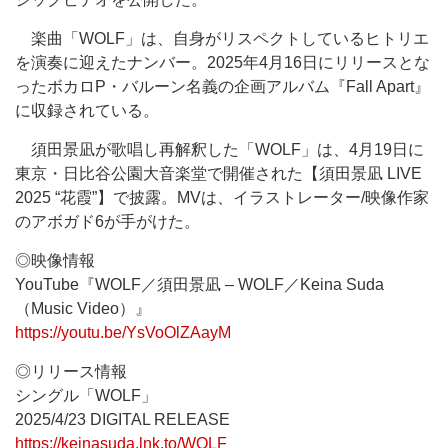
楽曲「WOLF」は、自身がリスペクトしているヒトリエ
を演奏に迎えたナンバー。2025年4月16日にリリースとな
ったボカロP・バルーン名義の企画アルバム『Fall Apart』
に収録されている。
須田景凪が歌唱し再解釈した「WOLF」は、4月19日に
東京・日比谷公園大音楽堂で開催された【須田景凪 LIVE
2025 “花霞”】で披露。MVは、イラストレーター/映像作家
のアボガド6が手がけた。
◎映像情報
YouTube『WOLF／須田景凪 – WOLF／Keina Suda
（Music Video）』
https://youtu.be/YsVoOlZAayM
◎リリース情報
シングル「WOLF」
2025/4/23 DIGITAL RELEASE
https://keinasuda.lnk.to/WOLF