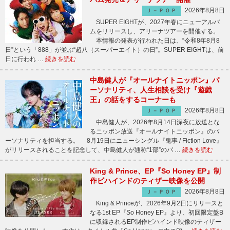
2026年8月8日
Ｊ－ＰＯＰ
SUPER EIGHTが、2027年春にニューアルバ
ムをリリースし、アリーナツアーを開催する。
本情報の発表が行われた日は、“令和8年8月8
日”という「888」が並ぶ“超八（スーパーエイト）の日”。SUPER EIGHTは、前
日に行われ …
続きを読む
中島健人が『オールナイトニッポン』パ
ーソナリティ、人生相談を受け『遊戯
王』の話をするコーナーも
2026年8月8日
Ｊ－ＰＯＰ
中島健人が、2026年8月14日深夜に放送とな
るニッポン放送『オールナイトニッポン』のパ
ーソナリティを担当する。 8月19日にニューシングル『鬼事 / Fiction Love』
がリリースされることを記念して、中島健人が通称“1部”のパ …
続きを読む
King & Prince、EP『So Honey EP』制
作ビハインドのティザー映像を公開
2026年8月8日
Ｊ－ＰＯＰ
King & Princeが、2026年9月2日にリリースと
なる1st EP『So Honey EP』より、初回限定盤B
に収録されるEP制作ビハインド映像のティザー