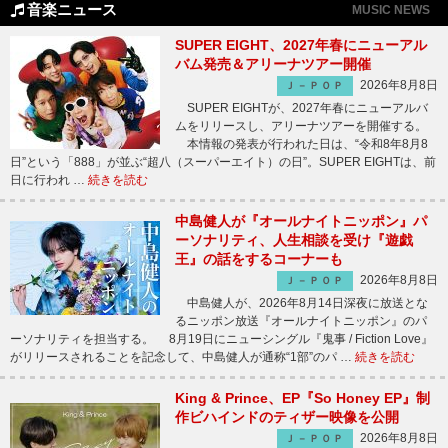
音楽ニュース
MUSIC NEWS
SUPER EIGHT、2027年春にニューアル
バム発売＆アリーナツアー開催
2026年8月8日
Ｊ－ＰＯＰ
SUPER EIGHTが、2027年春にニューアルバ
ムをリリースし、アリーナツアーを開催する。
本情報の発表が行われた日は、“令和8年8月8
日”という「888」が並ぶ“超八（スーパーエイト）の日”。SUPER EIGHTは、前
日に行われ …
続きを読む
中島健人が『オールナイトニッポン』パ
ーソナリティ、人生相談を受け『遊戯
王』の話をするコーナーも
2026年8月8日
Ｊ－ＰＯＰ
中島健人が、2026年8月14日深夜に放送とな
るニッポン放送『オールナイトニッポン』のパ
ーソナリティを担当する。 8月19日にニューシングル『鬼事 / Fiction Love』
がリリースされることを記念して、中島健人が通称“1部”のパ …
続きを読む
King & Prince、EP『So Honey EP』制
作ビハインドのティザー映像を公開
2026年8月8日
Ｊ－ＰＯＰ