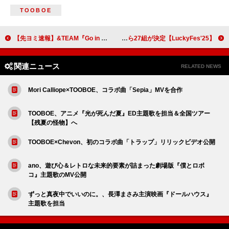
TOOBOE
【先ヨミ速報】&TEAM『Go in Blind (月狼)』グループ初となるフラゲ日でのハーフミリオン達成
【LuckyFes'25】出演アーティスト第3弾発表 新しい学校のリーダーズ／m-flo／郷ひろみ／日向坂46／私立恵比寿中学／T.M.Revolution／礼賛ら27組が決定
関連ニュース
RELATED NEWS
Mori Calliope×TOOBOE、コラボ曲「Sepia」MVを合作
TOOBOE、アニメ『光が死んだ夏』ED主題歌を担当＆全国ツアー
【残夏の怪物】へ
TOOBOE×Chevon、初のコラボ曲「トラップ」リリックビデオ公開
ano、遊び心＆レトロな未来的要素が詰まった劇場版『僕とロボ
コ』主題歌のMV公開
ずっと真夜中でいいのに。、長澤まさみ主演映画『ドールハウス』
主題歌を担当