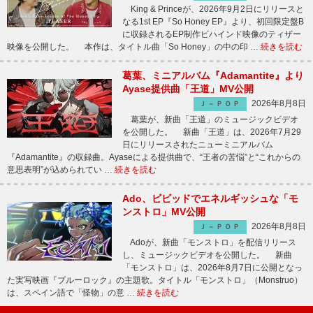
King & Princeが、2026年9月2日にリリースと
なる1st EP『So Honey EP』より、初回限定盤B
に収録されるEP制作ビハインド映像のティザー
映像を公開した。 本作は、タイトル曲「So Honey」の中の印 …
続きを読む
葛葉、ミニアルバム『Adamantite』より
Ayase提供曲「王道」MV公開
2026年8月8日
Ｊ－ＰＯＰ
葛葉が、新曲「王道」のミュージックビデオ
を公開した。 新曲「王道」は、2026年7月29
日にリリースされたニューミニアルバム
『Adamantite』の収録曲。Ayaseによる提供曲で、“王者の苦悩”と“これからの
意思表明”が込められてい …
続きを読む
Ado、ビビッドでエネルギッシュな「モ
ンストロ」MV公開
2026年8月8日
Ｊ－ＰＯＰ
Adoが、新曲「モンストロ」を配信リリース
し、ミュージックビデオを公開した。 新曲
「モンストロ」は、2026年8月7日に公開となっ
た実写映画『ブルーロック』の主題歌。タイトル「モンストロ」（Monstruo）
は、スペイン語で「怪物」の意 …
続きを読む