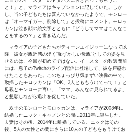
に自分のイースターのドタバタに付き合ってもらうこ
と！」と、マライアはキャプションに記していた。しか
し、当の子どもたちは喜んでいなかったようで、モンロー
は「オーマイガー、削除して」と投稿にコメント。モロッ
カンは泣き顔の絵文字とともに「どうしてママはこんなこ
とをするの？」と書き込んだ。
マライアの子どもたちがティーンエイジャーになって以
降、彼女が親近感の湧く“恥ずかしい母親”としての姿を見
せるのは、今回が初めてではない。イースターの数週間前
には、息子のTwitchのライブ配信に登場して、彼を戸惑わ
せたこともあった。このちょっぴり気まずい映像の中で、
動揺したモロッカンは「OK、2人とももう出てって！」と
母親とモンローに言い、「ママ、みんなに見られてるよ」
と懇願しながら退出を促していた。
双子のモンローとモロッカンは、マライアが2008年に
結婚したニック・キャノンとの間に2011年に誕生した。
夫妻はその後、2014年に離婚している。ニックはその
後、5人の女性との間にさらに10人の子どもをもうけてお