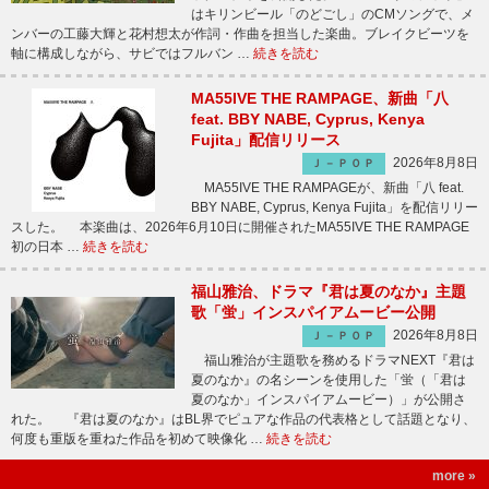
はキリンビール「のどごし」のCMソングで、メ
ンバーの工藤大輝と花村想太が作詞・作曲を担当した楽曲。ブレイクビーツを
軸に構成しながら、サビではフルバン …
続きを読む
MA55IVE THE RAMPAGE、新曲「八
feat. BBY NABE, Cyprus, Kenya
Fujita」配信リリース
2026年8月8日
Ｊ－ＰＯＰ
MA55IVE THE RAMPAGEが、新曲「八 feat.
BBY NABE, Cyprus, Kenya Fujita」を配信リリー
スした。 本楽曲は、2026年6月10日に開催されたMA55IVE THE RAMPAGE
初の日本 …
続きを読む
福山雅治、ドラマ『君は夏のなか』主題
歌「蛍」インスパイアムービー公開
2026年8月8日
Ｊ－ＰＯＰ
福山雅治が主題歌を務めるドラマNEXT『君は
夏のなか』の名シーンを使用した「蛍（「君は
夏のなか」インスパイアムービー）」が公開さ
れた。 『君は夏のなか』はBL界でピュアな作品の代表格として話題となり、
何度も重版を重ねた作品を初めて映像化 …
続きを読む
more »