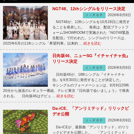
NGT48、12thシングルをリリース決定
2026年8月8日
Ｊ－ＰＯＰ
NGT48が、12thシングルを10月28日に発売す
ることを発表した。 発表は、配信プラットフ
ォームSHOWROOMで実施された『NGT48緊急
生配信』で行われた。シングルのリリースは、
2025年6月の11thシングル「希望列車」以来約 …
続きを読む
日向坂46、ニューSG『イチャイチャ虫』
リリース決定
2026年8月8日
Ｊ－ＰＯＰ
日向坂46が、18thシングル『イチャイチャ
虫』を9月30日に発売することが決定した。
今シングルのフォーメーションは、8月9日25時
20分から放送のレギュラー番組、テレビ東京『日向坂で会いましょう』で発表
される。 日向坂46はデビュ …
続きを読む
Da-iCE、「アンリミテッド」リリックビ
デオ公開
2026年8月8日
Ｊ－ＰＯＰ
Da-iCEが、最新曲「アンリミテッド」のリリ
ックビデオを公開した。 「アンリミテッド」