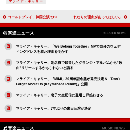
マライア・キャリー
コールドプレイ、韓国公演でBLACKPINKロゼと「APT.」披露
ベンソン・ブーン、自分を嫌う人々について投稿「少なくともそれなりの理由があってほしい」
関連ニュース
RELATED NEWS
マライア・キャリー、「We Belong Together」MVで自分のウェデ
ィングドレスを着た理由を明かす
マライア・キャリー、別名義で録音したグランジ・アルバムから“数
曲”リリースするかもしれないと語る
マライア・キャリー、『MIMI』20周年記念盤が発売決定＆「Don't
Forget About Us (Kaytranada Remix)」公開
マライア・キャリー、息子の生配信に登場し戸惑わせる
マライア・キャリー、7年ぶりの来日公演が決定
音楽ニュース
MUSIC NEWS