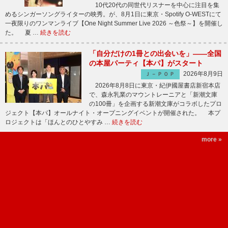
10代20代の同世代リスナーを中心に注目を集
めるシンガーソングライターの映秀。が、8月1日に東京・Spotify O-WESTにて
一夜限りのワンマンライブ【One Night Summer Live 2026 ～色祭～】を開催し
た。 夏 …
続きを読む
「自分だけの1冊との出会いを」――全国
の本屋パーティ【本パ】がスタート
2026年8月9日
Ｊ－ＰＯＰ
2026年8月8日に東京・紀伊國屋書店新宿本店
で、森永乳業のマウントレーニアと「新潮文庫
の100冊」を企画する新潮文庫がコラボしたプロ
ジェクト【本パ】オールナイト・オープニングイベントが開催された。 本プ
ロジェクトは「ほんとのひとやすみ …
続きを読む
more »