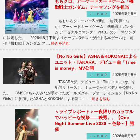
ももクロ、アーケードカードゲーム『機
動戦士ガンダム』テーマソングを担当
2026年8月9日
Ｊ－ＰＯＰ
ももいろクローバーZの新曲「無 我 夢 中」
が、アーケードカードゲーム『機動戦士ガンダ
ム アーセナルコマンダー ver.β』のテーマソング
に決定した。 2026年8月下旬よりオープンβテストが始まる本ゲームは、前
作『機動戦士ガンダム ア …
続きを読む
【No No Girls】ASHA＆KOKONAによる
ユニット・TAKARA、デビュー曲「Time
is money」MV公開
2026年8月9日
Ｊ－ＰＯＰ
TAKARAが、デビュー曲「Time is money」を
配信リリースし、ミュージックビデオを公開し
た。 BMSG×ちゃんみなが手がけたガールズグループオーディション【No No
Girls】に参加したASHAとKOKONAによる新ユニ …
続きを読む
＜ライブレポート＞一夜限りのカラフル
でハッピーな祝祭――映秀。、【One
Night Summer Live 2026 ～色祭～】開
催
2026年8月9日
Ｊ－ＰＯＰ