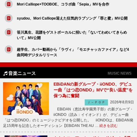
Mori Calliope×TOOBOE、コラボ曲「Sepia」MVを合作
syudou、Mori Calliope迎えた狂気的ラブソング「罪と蜜」MV公開
笹川真生、花譜をゲストボーカルに招いた「ないてわめいてきらめ
いて」MV公開
超学生、カバー動画から「ラヴィ」「モエチャッカファイア」など4
曲同時デジタルリリース
音楽ニュース
MUSIC NEWS
EBiDANの新グループ・iiONDO、デビュ
ー曲「はつ恋ONDO」MVで“良い温度”を
保つ為に奮闘
2026年8月9日
Ｊ－ＰＯＰ
EBiDAN（恵比寿学園男子部）の新グループ・
iiONDO（読み：イイオンド）が、デビュー曲
「はつ恋ONDO」のミュージックビデオを公開した。 iiONDOは、EBiDAN発
足15周年を記念したオーディション【EBiDAN THE AU …
続きを読む