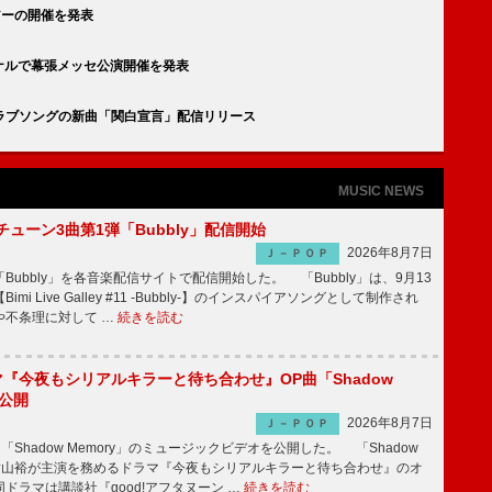
ナツアーの開催を発表
イナルで幕張メッセ公演開催を発表
ラブソングの新曲「関白宣言」配信リリース
MUSIC NEWS
ーチューン3曲第1弾「Bubbly」配信開始
2026年8月7日
Ｊ－ＰＯＰ
Bubbly」を各音楽配信サイトで配信開始した。 「Bubbly」は、9月13
mi Live Galley #11 -Bubbly-】のインスパイアソングとして制作され
や不条理に対して …
続きを読む
ラマ『今夜もシリアルキラーと待ち合わせ』OP曲「Shadow
V公開
2026年8月7日
Ｊ－ＰＯＰ
「Shadow Memory」のミュージックビデオを公開した。 「Shadow
、横山裕が主演を務めるドラマ『今夜もシリアルキラーと待ち合わせ』のオ
ドラマは講談社『good!アフタヌーン …
続きを読む