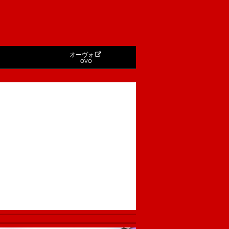
オーヴォ
OVO