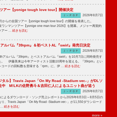
ツアー【yonige tough love tour】開催決定
2026年8月7日
Ｊ－ＰＯＰ
月からの全国ツアー【yonige tough love tour】の開催を発表した。
阪ワンマンツアー【yonige one man tour 2026】を開幕。メジャー再契約
ツアー …
続きを読む
hアルバム『39rpm』＆初ベストAL『swirl』発売日決定
2026年8月7日
Ｊ－ＰＯＰ
hアルバム『39rpm』とベストアルバム『swirl』を10月7日に同時発売す
。 伊藤美来は今年アーティスト活動10周年を迎える。『39rpm』とい
コードの回転数を意味する「rpm」に、伊 …
続きを読む
】Travis Japan「On My Road -Stadium ver.-」がDLソ
走中 M!LKの佐野勇斗＆吉田仁人によるユニット曲が追う
2026年8月7日
Ｊ－ＰＯＰ
apanによるダウンロード・ソング売上レポートから2026年8月3日～8月5日の
ravis Japan「On My Road -Stadium ver.-」が11,550ダウンロード
 …
続きを読む
more »