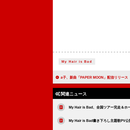
My Hair is Bad
a子、新曲「PAPER MOON」配信リリース
関連ニュース
My Hair is Bad、全国ツアー完走
My Hair is Bad書き下ろし主題