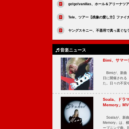
go!go!vanillas、ホール＆アリー
Tele、ツアー【残像の愛し方】ファ
ヤングスキニー、不器用で真っ直ぐな
音楽ニュース
Bimi、サマ
Bimiが、新曲「
日に開催される【Bi
た。日々の不安
Soala、ド
Memory」M
Soalaが、新曲
Memory」は
ープニング曲。同