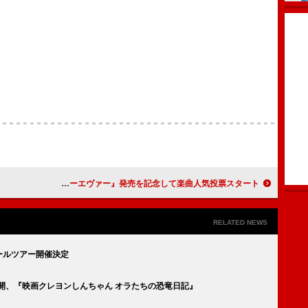
アヴィーチー、ベスト盤『フォーエヴァー』発売を記念して楽曲人気投票スタート
RELATED NEWS
＆ホールツアー開催決定
歌PV公開、『映画クレヨンしんちゃん オラたちの恐竜日記』