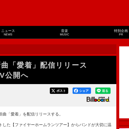
ニュース
音楽
特別企画
NEWS
MUSIC
PR
Bad、新曲「愛着」配信リリース
MV公開へ
ポスト
シェア
送る
月23日に新曲「愛着」を配信リリースする。
トした【ファイヤーホームランツアー】からバンドが大切に温