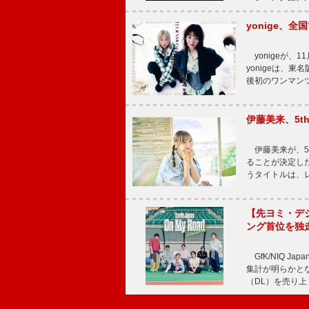
yonige、全国
yonigeが、11
yonigeは、東名
後初のワンマン
伊藤美来、5t
伊藤美来が、5t
ることが決定した
うタイトルは、レ
【先ヨミ・デジタル
ング首位を独
GfK/NIQ J
集計が明らかとなり、T
（DL）を売り上