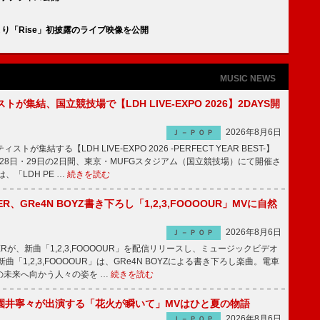
アーより「Rise」初披露のライブ映像を公開
MUSIC NEWS
トが集結、国立競技場で【LDH LIVE-EXPO 2026】2DAYS開
2026年8月6日
Ｊ－ＰＯＰ
トが集結する【LDH LIVE-EXPO 2026 -PERFECT YEAR BEST-】
1月28日・29日の2日間、東京・MUFGスタジアム（国立競技場）にて開催さ
、「LDH PE …
続きを読む
PPER、GRe4N BOYZ書き下ろし「1,2,3,FOOOOUR」MVに自然
2026年8月6日
Ｊ－ＰＯＰ
PPERが、新曲「1,2,3,FOOOOUR」を配信リリースし、ミュージックビデオ
「1,2,3,FOOOOUR」は、GRe4N BOYZによる書き下ろし楽曲。電車
の未来へ向かう人々の姿を …
続きを読む
園井寧々が出演する「花火が瞬いて」MVはひと夏の物語
2026年8月6日
Ｊ－ＰＯＰ