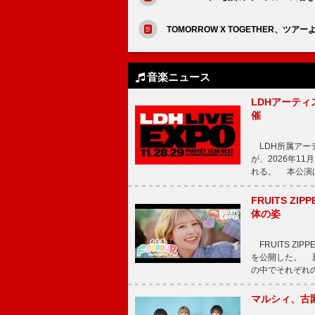
TOMORROW X TOGETHER、ツ
音楽ニュース
LDHアーティス
催
LDH所属アーティス
が、2026年1
れる。 本公演は
FRUITS ZI
体の姿
FRUITS ZI
を公開した。 新曲
の中でそれぞれ
マルシィ、古