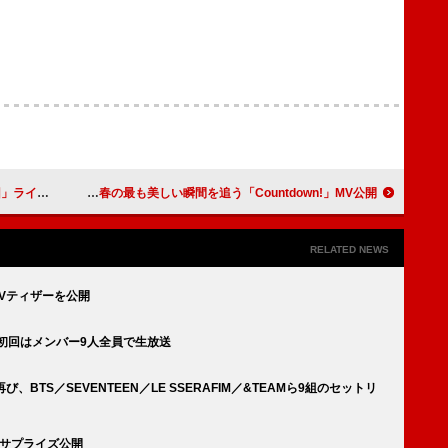
映像を公開
TWS、青春の最も美しい瞬間を追う「Countdown!」MV公開
RELATED NEWS
)」MVティザーを公開
』初回はメンバー9人全員で生放送
再び、BTS／SEVENTEEN／LE SSERAFIM／&TEAMら9組のセットリ
をサプライズ公開