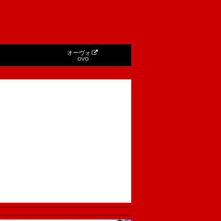
オーヴォ
OVO