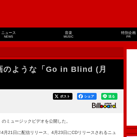
ニュース
音楽
特別企画
NEWS
MUSIC
PR
ような「Go in Blind (月
ポスト
シェア
送る
(月狼)」のミュージックビデオを公開した。
2025年4月21日に配信リリース、4月23日にCDリリースされるニュ