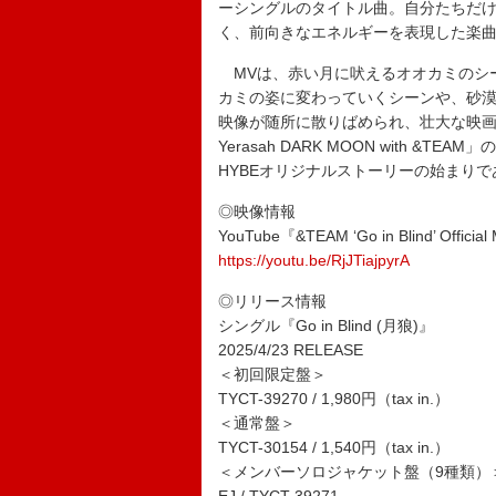
ーシングルのタイトル曲。自分たちだ
く、前向きなエネルギーを表現した楽
MVは、赤い月に吠えるオオカミのシ
カミの姿に変わっていくシーンや、砂漠
映像が随所に散りばめられ、壮大な映画のよ
Yerasah DARK MOON with 
HYBEオリジナルストーリーの始まり
◎映像情報
YouTube『&TEAM ‘Go in Blind’ Officia
https://youtu.be/RjJTiajpyrA
◎リリース情報
シングル『Go in Blind (月狼)』
2025/4/23 RELEASE
＜初回限定盤＞
TYCT-39270 / 1,980円（tax in.）
＜通常盤＞
TYCT-30154 / 1,540円（tax in.）
＜メンバーソロジャケット盤（9種類）