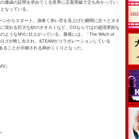
けの価値の証明を求めてくる世界に正面突破で立ち向かってい
曲となっている。
ーンからスタート。渦巻く赤い空を見上げた瞬間に次々とオオ
に現れる巨大な砂のオオカミなど、CGならではの超現実的な
うなMVに仕上がっている。最後には、「The Witch of
&TEAM」のロゴが映し出され、&TEAMがコラボレーションしている
であることが示唆される締めくくりとなった。
l MV』
＞