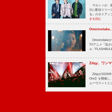
マルシィが、新
日に配信リリー
る』のタイアッ
きを読む
Omoinot
Omoinota
TVアニメ『花ざ
ル『FLASHBU
Zilqy、ワン
Zilqyが2026年
One】を開催し、
ムーヴメントと