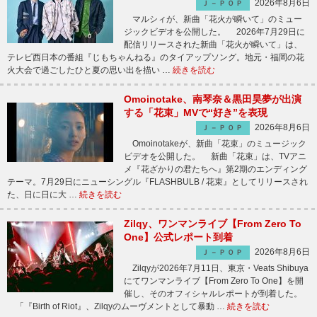
2026年8月6日
Ｊ－ＰＯＰ
マルシィが、新曲「花火が瞬いて」のミュー
ジックビデオを公開した。 2026年7月29日に
配信リリースされた新曲「花火が瞬いて」は、
テレビ西日本の番組『じもちゃんねる』のタイアップソング。地元・福岡の花
火大会で過ごしたひと夏の思い出を描い …
続きを読む
Omoinotake、南琴奈＆黒田昊夢が出演
する「花束」MVで“好き”を表現
2026年8月6日
Ｊ－ＰＯＰ
Omoinotakeが、新曲「花束」のミュージック
ビデオを公開した。 新曲「花束」は、TVアニ
メ『花ざかりの君たちへ』第2期のエンディング
テーマ。7月29日にニューシングル『FLASHBULB / 花束』としてリリースされ
た、日に日に大 …
続きを読む
Zilqy、ワンマンライブ【From Zero To
One】公式レポート到着
2026年8月6日
Ｊ－ＰＯＰ
Zilqyが2026年7月11日、東京・Veats Shibuya
にてワンマンライブ【From Zero To One】を開
催し、そのオフィシャルレポートが到着した。
「『Birth of Riot』、Zilqyのムーヴメントとして暴動 …
続きを読む