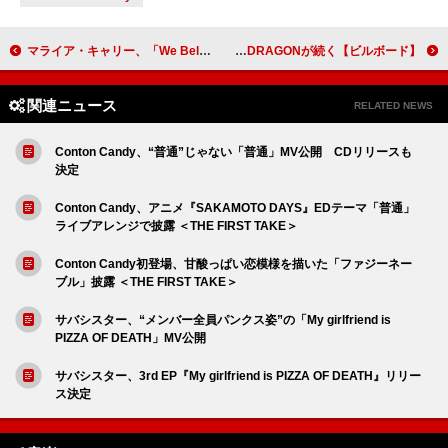
マライア・キャリー、「We Belong Together」MVで自分のウェディングドレスを着た理由を明かす
【ビルボード】ME:I『MUSE』23万枚でシングル1位、AKB48／SUPER★DRAGONが続く
関連ニュース
RELATED NEWS
Conton Candy、“普通”じゃない「普通」MV公開 CDリリースも
決定
Conton Candy、アニメ『SAKAMOTO DAYS』EDテーマ「普通」
ライブアレンジで披露 ＜THE FIRST TAKE＞
Conton Candy初登場、甘酸っぱい恋模様を描いた「ファジーネー
ブル」披露 ＜THE FIRST TAKE＞
サバシスター、“メンバー全員パンクス姿”の「My girlfriend is
PIZZA OF DEATH」MV公開
サバシスター、3rd EP『My girlfriend is PIZZA OF DEATH』リリー
ス決定