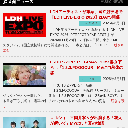
音楽ニュース
MUSIC NEWS
LDHアーティストが集結、国立競技場で
【LDH LIVE-EXPO 2026】2DAYS開催
2026年8月6日
Ｊ－ＰＯＰ
LDH所属アーティストが集結する【LDH LIVE-
EXPO 2026 -PERFECT YEAR BEST-】が、
2026年11月28日・29日の2日間、東京・MUFG
スタジアム（国立競技場）にて開催される。 本公演は、「LDH PE …
続きを
読む
FRUITS ZIPPER、GRe4N BOYZ書き下
ろし「1,2,3,FOOOOUR」MVに自然体の
姿
2026年8月6日
Ｊ－ＰＯＰ
FRUITS ZIPPERが、新曲
「1,2,3,FOOOOUR」を配信リリースし、ミュー
ジックビデオを公開した。 新曲「1,2,3,FOOOOUR」は、GRe4N BOYZによ
る書き下ろし楽曲。電車の中でそれぞれの未来へ向かう人々の姿を …
続きを読
む
マルシィ、古園井寧々が出演する「花火
が瞬いて」MVはひと夏の物語