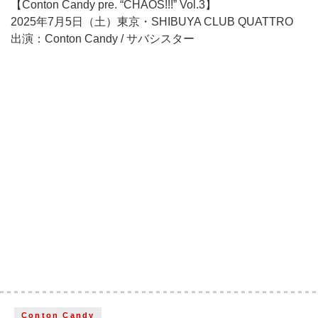
【Conton Candy pre. “CHAOS!!!” Vol.3】
2025年7月5日（土）東京・SHIBUYA CLUB QUATTRO
出演：Conton Candy / サバシスター
Conton Candy