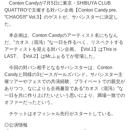
Conton Candyが7月5日に東京・SHIBUYA CLUB
QUATTROで主催する対バン企画【Conton Candy pre.
“CHAOS!!!” Vol.3】のゲストが、サバシスターに決定し
た。
本企画は、Conton Candyのアーティスト名にちなん
だ、“カオス（混沌）”な一日を作るべく、リスペクトする
アーティストを迎える対バン企画。【Vol.1】はThis is
LAST、【Vol.2】はMr.ふぉるてが登場した。
今回の対バン相手となるサバシスターは、Conton
Candyと同様の3ピースガールズバンド。サバシスター主
催ツアーやフェスでの共演経験、プライベートでの親交が
ありつつ、なによりも企画趣旨である“カオス（混沌）”な
一日を共に作り上げたいという思いにより、満場一致での
オファーだったという。
チケットはオフィシャル先行がスタートしている。
◎公演情報