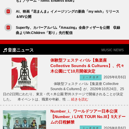
も』／ゲーム『Tomo: Endless Blue』
AI、映画『花まんま』イメージソングの新曲「my wish」リリース
＆MV公開
Superfly、カバーアルバム『Amazing』全曲ティザーを公開 収録
曲よりMr.Children「彩り」先行配信
音楽ニュース
MUSIC NEWS
体験型フェスティバル【集楽座
Collective Sounds & Cultures】、代々
木公園にて10月開催決定
2026年8月6日
Ｊ－ＰＯＰ
体験型フェスティバル【集楽座 Collective
Sounds & Cultures】が、2026年10月24日、25
日の2日間にわたり、東京・代々木公園 野外ステージで開催されることが決定
した。 本イベントは、職業や年齢、性 …
続きを読む
Number_i、ワールドツアー日本公演
【Number_i LIVE TOUR No.III】5大ドー
ムの日程解禁
2026年8月6日
Ｊ－ＰＯＰ