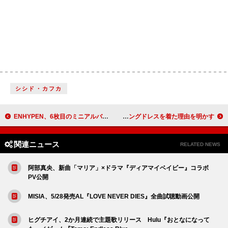
シシド・カフカ
ENHYPEN、6枚目のミニアルバム名をサプライズ公開
マライア・キャリー、「We Belong Together」MVで自分のウェディングドレスを着た理由を明かす
関連ニュース
RELATED NEWS
阿部真央、新曲「マリア」×ドラマ『ディアマイベイビー』コラボ
PV公開
MISIA、5/28発売AL『LOVE NEVER DIES』全曲試聴動画公開
ヒグチアイ、2か月連続で主題歌リリース Hulu『おとなになって