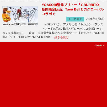
YOASOBI監修ブリトー『Y-BURRITO』
期間限定販売、Taco Bellとのグローバル
コラボで
2026年8月6日
Ｊ－ＰＯＰ
YOASOBIが、アメリカ発メキシカン・ファス
トフードのTaco Bellとグローバルコラボレーシ
ョンを実施する。 現在、自身最大規模となる北米ツアー【YOASOBI NORTH
AMERICA TOUR 2026 “NEVER END …
続きを読む
more »