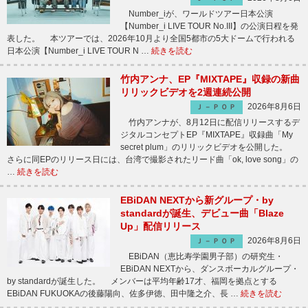
Number_iが、ワールドツアー日本公演
【Number_i LIVE TOUR No.III】の公演日程を発
表した。 本ツアーでは、2026年10月より全国5都市の5大ドームで行われる
日本公演【Number_i LIVE TOUR N …
続きを読む
竹内アンナ、EP『MIXTAPE』収録の新曲
リリックビデオを2週連続公開
2026年8月6日
Ｊ－ＰＯＰ
竹内アンナが、8月12日に配信リリースするデ
ジタルコンセプトEP『MIXTAPE』収録曲「My
secret plum」のリリックビデオを公開した。
さらに同EPのリリース日には、台湾で撮影されたリード曲「ok, love song」の
…
続きを読む
EBiDAN NEXTから新グループ・by
standardが誕生、デビュー曲「Blaze
Up」配信リリース
2026年8月6日
Ｊ－ＰＯＰ
EBiDAN（恵比寿学園男子部）の研究生・
EBiDAN NEXTから、ダンスボーカルグループ・
by standardが誕生した。 メンバーは平均年齢17才、福岡を拠点とする
EBiDAN FUKUOKAの後藤陽向、佐多伊徳、田中隆之介、長 …
続きを読む