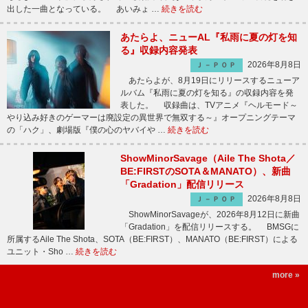
出した一曲となっている。 あいみょ …
続きを読む
あたらよ、ニューAL『私雨に夏の灯を知
る』収録内容発表
2026年8月8日
Ｊ－ＰＯＰ
あたらよが、8月19日にリリースするニューア
ルバム『私雨に夏の灯を知る』の収録内容を発
表した。 収録曲は、TVアニメ『ヘルモード～
やり込み好きのゲーマーは廃設定の異世界で無双する～』オープニングテーマ
の「ハク」、劇場版『僕の心のヤバイや …
続きを読む
ShowMinorSavage（Aile The Shota／
BE:FIRSTのSOTA＆MANATO）、新曲
「Gradation」配信リリース
2026年8月8日
Ｊ－ＰＯＰ
ShowMinorSavageが、2026年8月12日に新曲
「Gradation」を配信リリースする。 BMSGに
所属するAile The Shota、SOTA（BE:FIRST）、MANATO（BE:FIRST）による
ユニット・Sho …
続きを読む
more »