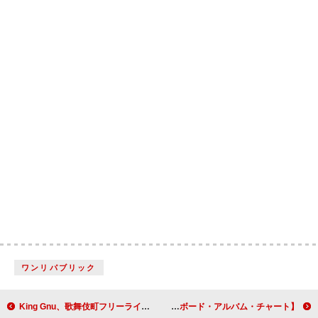
ワンリパブリック
King Gnu、歌舞伎町フリーライブで「TWILIGHT!!!」などパフォーマンス
【米ビルボード・アルバム・チャート】ケン・カーソン、『モア・カオス』で自身初のTOP10入り＆1位獲得