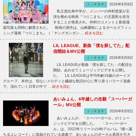
2026年8月8日
Ｊ－ＰＯＰ
私立恵比寿中学が、メンバーの仲村悠菜が主
演を務める映画『つりこまち』の主題歌を担当
することが発表され、仲村のコメントと新規場
面写真も同時に解禁された。 映画の原作は、山崎夏軌によるガールズフィッ
シング漫画『つりこまち』（「ヤングガンガン …
続きを読む
LIL LEAGUE、新曲「僕を探してた」配
信開始＆MV公開
2026年8月8日
Ｊ－ＰＯＰ
LIL LEAGUEが新曲「僕を探してた」の配信を
開始、あわせてミュージックビデオを公開し
た。 LIL LEAGUEは平均年齢19歳のボーイズ
グループ。本作は、切ないメロディと繊細な歌詞が心に寄り添うバラード楽曲
で、流れていく日常の中で …
続きを読む
あいみょん、6年越しの念願「スーパーガ
ール」MV公開
2026年8月8日
Ｊ－ＰＯＰ
あいみょんが、「スーパーガール」のミュー
ジックビデオを公開した。 「スーパーガー
ル」は、2022年リリースの4thアルバム『瞳へ落
ちるよレコード』に収録されている楽曲で、あいみょんのボーカル表現を引き