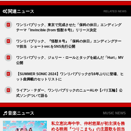
関連ニュース
RELATED NEWS
ワンリパブリック、東京で完成させた「保科の休日」エンディング
テーマ「Invincible (from 怪獣８号)」リリース決定
ワンリパブリック、『怪獣８号』「保科の休日」エンディングテー
マ担当 ショートver.をSNS先行公開
ワンリパブリック、ジェリー・ロールとタッグを組んだ「Hurt」MV
公開
【SUMMER SONIC 2024】ワンリパブリックが16年ぶりに登場、ヒ
ット曲満載のセットリストに
ライアン・テダー、ワンリパブリックのニューALや【パリ五輪】公
式ソングついて語る
音楽ニュース
MUSIC NEWS
私立恵比寿中学、仲村悠菜が初主演を務
める映画『つりこまち』の主題歌を担当