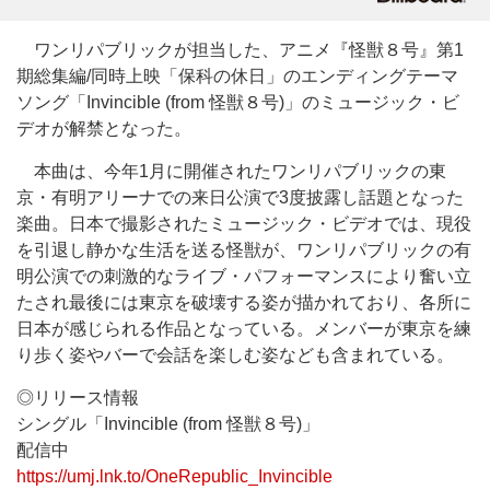
ワンリパブリックが担当した、アニメ『怪獣８号』第1
期総集編/同時上映「保科の休日」のエンディングテーマ
ソング「Invincible (from 怪獣８号)」のミュージック・ビ
デオが解禁となった。
本曲は、今年1月に開催されたワンリパブリックの東
京・有明アリーナでの来日公演で3度披露し話題となった
楽曲。日本で撮影されたミュージック・ビデオでは、現役
を引退し静かな生活を送る怪獣が、ワンリパブリックの有
明公演での刺激的なライブ・パフォーマンスにより奮い立
たされ最後には東京を破壊する姿が描かれており、各所に
日本が感じられる作品となっている。メンバーが東京を練
り歩く姿やバーで会話を楽しむ姿なども含まれている。
◎リリース情報
シングル「Invincible (from 怪獣８号)」
配信中
https://umj.lnk.to/OneRepublic_Invincible