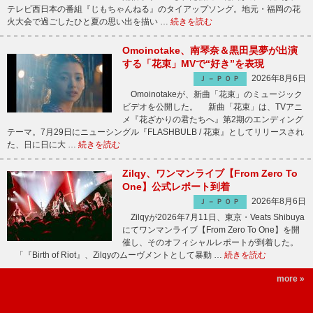
テレビ西日本の番組『じもちゃんねる』のタイアップソング。地元・福岡の花
火大会で過ごしたひと夏の思い出を描い …
続きを読む
Omoinotake、南琴奈＆黒田昊夢が出演
する「花束」MVで“好き”を表現
2026年8月6日
Ｊ－ＰＯＰ
Omoinotakeが、新曲「花束」のミュージック
ビデオを公開した。 新曲「花束」は、TVアニ
メ『花ざかりの君たちへ』第2期のエンディング
テーマ。7月29日にニューシングル『FLASHBULB / 花束』としてリリースされ
た、日に日に大 …
続きを読む
Zilqy、ワンマンライブ【From Zero To
One】公式レポート到着
2026年8月6日
Ｊ－ＰＯＰ
Zilqyが2026年7月11日、東京・Veats Shibuya
にてワンマンライブ【From Zero To One】を開
催し、そのオフィシャルレポートが到着した。
「『Birth of Riot』、Zilqyのムーヴメントとして暴動 …
続きを読む
more »