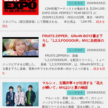
2026年8月6日
Ｊ－ＰＯＰ
LDH所属アーティストが集結する【LDH LIVE-
EXPO 2026 -PERFECT YEAR BEST-】が、
2026年11月28日・29日の2日間、東京・MUFG
スタジアム（国立競技場）にて開催される。 本公演は、「LDH PE …
続きを
読む
FRUITS ZIPPER、GRe4N BOYZ書き下
ろし「1,2,3,FOOOOUR」MVに自然体の
姿
2026年8月6日
Ｊ－ＰＯＰ
FRUITS ZIPPERが、新曲
「1,2,3,FOOOOUR」を配信リリースし、ミュー
ジックビデオを公開した。 新曲「1,2,3,FOOOOUR」は、GRe4N BOYZによ
る書き下ろし楽曲。電車の中でそれぞれの未来へ向かう人々の姿を …
続きを読
む
マルシィ、古園井寧々が出演する「花火
が瞬いて」MVはひと夏の物語
2026年8月6日
Ｊ－ＰＯＰ
マルシィが、新曲「花火が瞬いて」のミュー
ジックビデオを公開した。 2026年7月29日に
配信リリースされた新曲「花火が瞬いて」は、