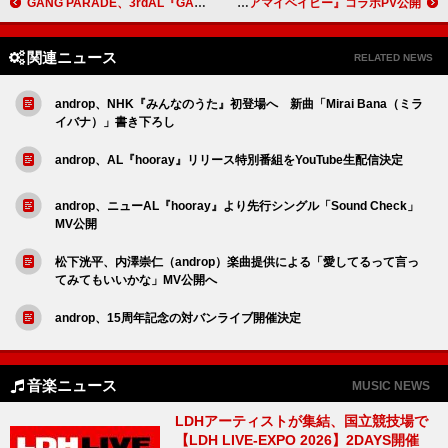
GANG PARADE、3rdAL『GANG RISE』完全再現ワンマンライブ開催決定
阿部真央、新曲「マリア」×ドラマ『ディアマイベイビー』コラボPV公開
関連ニュース
RELATED NEWS
androp、NHK『みんなのうた』初登場へ 新曲「Mirai Bana（ミラ
イバナ）」書き下ろし
androp、AL『hooray』リリース特別番組をYouTube生配信決定
androp、ニューAL『hooray』より先行シングル「Sound Check」
MV公開
松下洸平、内澤崇仁（androp）楽曲提供による「愛してるって言っ
てみてもいいかな」MV公開へ
androp、15周年記念の対バンライブ開催決定
音楽ニュース
MUSIC NEWS
LDHアーティストが集結、国立競技場で
【LDH LIVE-EXPO 2026】2DAYS開催