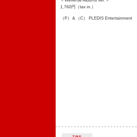
＜Weverse Albums ver.＞
1,760円（tax in.）
（P）＆（C） PLEDIS Entertainment
TWS