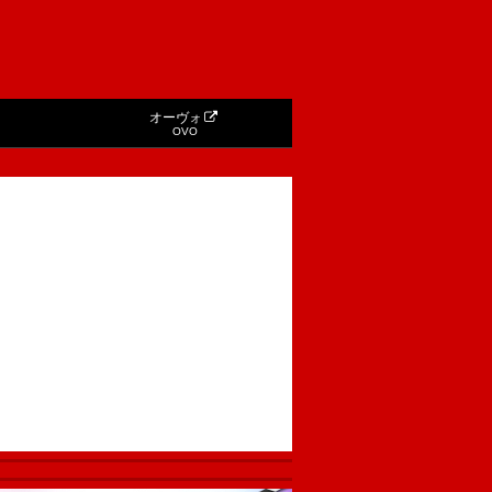
オーヴォ
OVO