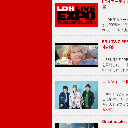
LDHアーティス
催
LDH所属アーティス
が、2026年1
れる。 本公演は
FRUITS ZI
体の姿
FRUITS ZI
を公開した。 新曲
の中でそれぞれ
マルシィ、古
マルシィが、新
日に配信リリー
る』のタイアッ
きを読む
Omoinot