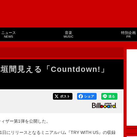
ニュース
音楽
特別企画
NEWS
MUSIC
PR
間見える「Countdown!」
ポスト
シェア
送る
Vティザー第1弾を公開した。
月21日にリリースとなるミニアルバム『TRY WITH US』の収録