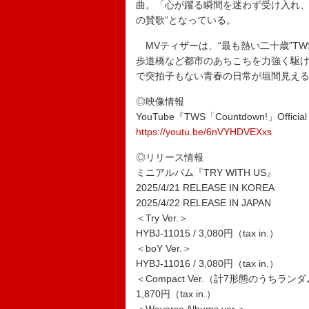
曲。「心が躍る瞬間を迷わず受け入れ、
の賛歌”となっている。
MVティザーは、“最も熱い二十歳”T
歩道橋など都市のあちこちを力強く駆
で突拍子もない青春の日常が垣間見え
◎映像情報
YouTube『TWS「Countdown!」Official 
https://youtu.be/6nVYHDVEXxs
◎リリース情報
ミニアルバム『TRY WITH US』
2025/4/21 RELEASE IN KOREA
2025/4/22 RELEASE IN JAPAN
＜Try Ver.＞
HYBJ-11015 / 3,080円（tax in.）
＜boY Ver.＞
HYBJ-11016 / 3,080円（tax in.）
＜Compact Ver.（計7形態のうちラン
1,870円（tax in.）