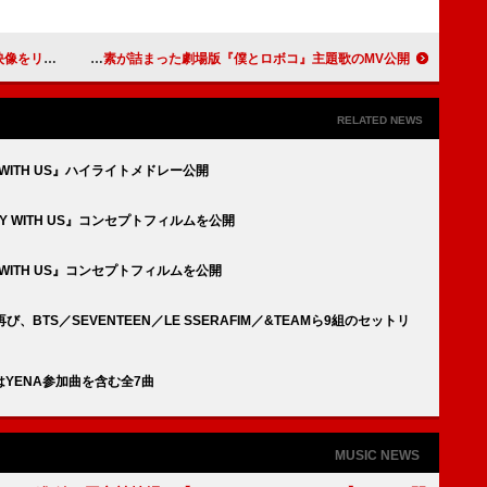
＜4/18訂正＞
ano、遊び心＆レトロな未来的要素が詰まった劇場版『僕とロボコ』主題歌のMV公開
RELATED NEWS
WITH US』ハイライトメドレー公開
 WITH US』コンセプトフィルムを公開
WITH US』コンセプトフィルムを公開
再び、BTS／SEVENTEEN／LE SSERAFIM／&TEAMら9組のセットリ
』はYENA参加曲を含む全7曲
MUSIC NEWS