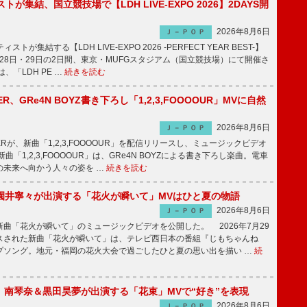
トが集結、国立競技場で【LDH LIVE-EXPO 2026】2DAYS開
2026年8月6日
Ｊ－ＰＯＰ
トが集結する【LDH LIVE-EXPO 2026 -PERFECT YEAR BEST-】
1月28日・29日の2日間、東京・MUFGスタジアム（国立競技場）にて開催さ
、「LDH PE …
続きを読む
PPER、GRe4N BOYZ書き下ろし「1,2,3,FOOOOUR」MVに自然
2026年8月6日
Ｊ－ＰＯＰ
PPERが、新曲「1,2,3,FOOOOUR」を配信リリースし、ミュージックビデオ
「1,2,3,FOOOOUR」は、GRe4N BOYZによる書き下ろし楽曲。電車
の未来へ向かう人々の姿を …
続きを読む
園井寧々が出演する「花火が瞬いて」MVはひと夏の物語
2026年8月6日
Ｊ－ＰＯＰ
曲「花火が瞬いて」のミュージックビデオを公開した。 2026年7月29
スされた新曲「花火が瞬いて」は、テレビ西日本の番組『じもちゃんね
プソング。地元・福岡の花火大会で過ごしたひと夏の思い出を描い …
続
ake、南琴奈＆黒田昊夢が出演する「花束」MVで“好き”を表現
2026年8月6日
Ｊ－ＰＯＰ