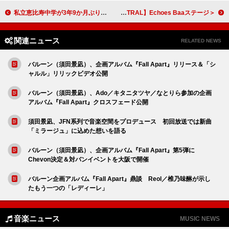
私立恵比寿中学が3年9か月ぶりに登場 メジャーデビュー曲「仮契約のシンデレラ」を9人体制の特別バージョンで披露＜THE FIRST TAKE＞
＜レポート＞“日本の響きを世界へ”――YOASOBIらが横浜赤レンガ倉庫に集結した2日間 【CENTRAL】Echoes Baaステージ
関連ニュース
RELATED NEWS
バルーン（須田景凪）、企画アルバム『Fall Apart』リリース＆「シ
ャルル」リリックビデオ公開
バルーン（須田景凪）、Ado／キタニタツヤ／なとりら参加の企画
アルバム『Fall Apart』クロスフェード公開
須田景凪、JFN系列で音楽空間をプロデュース 初回放送では新曲
「ミラージュ」に込めた想いを語る
バルーン（須田景凪）、企画アルバム『Fall Apart』第5弾に
Chevon決定＆対バンイベントを大阪で開催
バルーン企画アルバム『Fall Apart』鼎談 Reol／椎乃味醂が示し
たもう一つの「レディーレ」
音楽ニュース
MUSIC NEWS