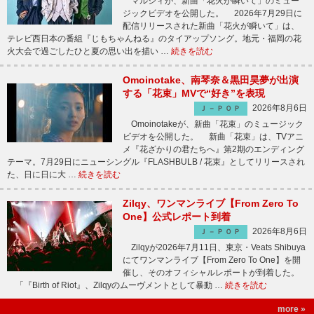
マルシィが、新曲「花火が瞬いて」のミュー
ジックビデオを公開した。 2026年7月29日に
配信リリースされた新曲「花火が瞬いて」は、
テレビ西日本の番組『じもちゃんねる』のタイアップソング。地元・福岡の花
火大会で過ごしたひと夏の思い出を描い …
続きを読む
Omoinotake、南琴奈＆黒田昊夢が出演
する「花束」MVで“好き”を表現
2026年8月6日
Ｊ－ＰＯＰ
Omoinotakeが、新曲「花束」のミュージック
ビデオを公開した。 新曲「花束」は、TVアニ
メ『花ざかりの君たちへ』第2期のエンディング
テーマ。7月29日にニューシングル『FLASHBULB / 花束』としてリリースされ
た、日に日に大 …
続きを読む
Zilqy、ワンマンライブ【From Zero To
One】公式レポート到着
2026年8月6日
Ｊ－ＰＯＰ
Zilqyが2026年7月11日、東京・Veats Shibuya
にてワンマンライブ【From Zero To One】を開
催し、そのオフィシャルレポートが到着した。
「『Birth of Riot』、Zilqyのムーヴメントとして暴動 …
続きを読む
more »