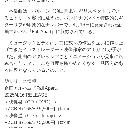
本楽曲は、バルーン（須田景凪） がリスペクトしてい
るヒトリエを客演に迎えた、バンドサウンドと特徴的なギ
ターリフが印象的なナンバーで、4月16日に発売された企
画アルバム『Fall Apart』に収録されている。
ミュージックビデオは、共に数々の作品を互いに作り上
げてきたイラストレーター・映像作家のアボガド6が手が
けた。楽曲のアグレッシブさとアニメーションが見事に絡
み合ったディテールを何度も確かめたくなる、見応えのあ
る内容となっているとのこと。
◎リリース情報
企画アルバム『Fall Apart』
2025/4/16 RELEASE
＜映像盤（CD＋DVD）＞
RZCB-87168/B / 5,500円（tax in.）
＜映像盤（CD＋Blu-ray）＞
RZCB-87169/B / 5,500円（tax in.）