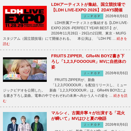
LDHアーティストが集結、国立競技場で
【LDH LIVE-EXPO 2026】2DAYS開催
2026年8月6日
Ｊ－ＰＯＰ
LDH所属アーティストが集結する【LDH LIVE-
EXPO 2026 -PERFECT YEAR BEST-】が、
2026年11月28日・29日の2日間、東京・MUFG
スタジアム（国立競技場）にて開催される。 本公演は、「LDH PE …
続きを
読む
FRUITS ZIPPER、GRe4N BOYZ書き下
ろし「1,2,3,FOOOOUR」MVに自然体の
姿
2026年8月6日
Ｊ－ＰＯＰ
FRUITS ZIPPERが、新曲
「1,2,3,FOOOOUR」を配信リリースし、ミュー
ジックビデオを公開した。 新曲「1,2,3,FOOOOUR」は、GRe4N BOYZによ
る書き下ろし楽曲。電車の中でそれぞれの未来へ向かう人々の姿を …
続きを読
む
マルシィ、古園井寧々が出演する「花火
が瞬いて」MVはひと夏の物語
2026年8月6日
Ｊ－ＰＯＰ