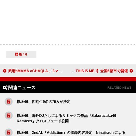
櫻坂46
武瑠×MAMA.×CHAQLA.、3マンライブ＆コラボ曲リリースが決定
ME:I、初のアリーナツアー【THIS IS ME:I】全国6都市で開催
関連ニュース
RELATED NEWS
櫻坂46、四期生9名の加入が決定
櫻坂46、海外DJたちによるリミックス作品『Sakurazaka46
Remixes』クロスフェード公開
櫻坂46、2ndAL『Addiction』の収録内容決定 Ninajirachiによる