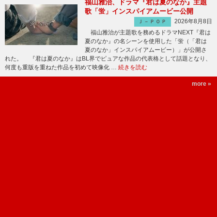
福山雅治、ドラマ『君は夏のなか』主題
歌「蛍」インスパイアムービー公開
2026年8月8日
Ｊ－ＰＯＰ
福山雅治が主題歌を務めるドラマNEXT『君は
夏のなか』の名シーンを使用した「蛍（「君は
夏のなか」インスパイアムービー）」が公開さ
れた。 『君は夏のなか』はBL界でピュアな作品の代表格として話題となり、
何度も重版を重ねた作品を初めて映像化 …
続きを読む
more »