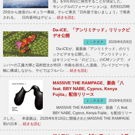
虫』を9月30日に発売することが決定した。
今シングルのフォーメーションは、8月9日25時
20分から放送のレギュラー番組、テレビ東京『日向坂で会いましょう』で発表
される。 日向坂46はデビュ …
続きを読む
Da-iCE、「アンリミテッド」リリックビ
デオ公開
2026年8月8日
Ｊ－ＰＯＰ
Da-iCEが、最新曲「アンリミテッド」のリリ
ックビデオを公開した。 「アンリミテッド」
はキリンビール「のどごし」のCMソングで、メ
ンバーの工藤大輝と花村想太が作詞・作曲を担当した楽曲。ブレイクビーツを
軸に構成しながら、サビではフルバン …
続きを読む
MA55IVE THE RAMPAGE、新曲「八
feat. BBY NABE, Cyprus, Kenya
Fujita」配信リリース
2026年8月8日
Ｊ－ＰＯＰ
MA55IVE THE RAMPAGEが、新曲「八 feat.
BBY NABE, Cyprus, Kenya Fujita」を配信リリー
スした。 本楽曲は、2026年6月10日に開催されたMA55IVE THE RAMPAGE
初の日本 …
続きを読む