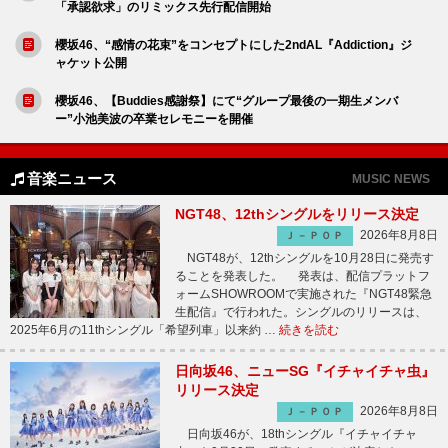
「承認欲求」のリミックス先行配信開始
櫻坂46、“感情の花束”をコンセプトにした2ndAL『Addiction』ジ
ャケット公開
櫻坂46、【Buddies感謝祭】にて“グループ最後の一期生メンバ
ー”小池美波の卒業セレモニーを開催
音楽ニュース
MUSIC NEWS
NGT48、12thシングルをリリース決定
2026年8月8日
Ｊ－ＰＯＰ
NGT48が、12thシングルを10月28日に発売す
ることを発表した。 発表は、配信プラットフ
ォームSHOWROOMで実施された『NGT48緊急
生配信』で行われた。シングルのリリースは、
2025年6月の11thシングル「希望列車」以来約 …
続きを読む
日向坂46、ニューSG『イチャイチャ虫』
リリース決定
2026年8月8日
Ｊ－ＰＯＰ
日向坂46が、18thシングル『イチャイチャ