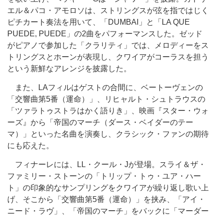
エル＆パコ・アモロソは、ストリングスが弦を指ではじく
ピチカート奏法を用いて、「DUMBAI」と「LA QUE
PUEDE, PUEDE」の2曲をパフォーマンスした。ゼッド
がピアノで参加した「クラリティ」では、メロディーをス
トリングスとホーンが表現し、クワイアがコーラスを担う
という新鮮なアレンジを披露した。
また、LAフィルはゲストの合間に、ベートーヴェンの
「交響曲第5番（運命）」、リヒャルト・シュトラウスの
「ツァラトゥストラはかく語りき」、映画『スター・ウォ
ーズ』から「帝国のマーチ（ダース・ベイダーのテー
マ）」といった名曲を演奏し、クラシック・ファンの期待
にも応えた。
フィナーレには、LL・クール・Jが登場。スライ＆ザ・
ファミリー・ストーンの「トリップ・トゥ・ユア・ハー
ト」の印象的なサンプリングをクワイアが繰り返し歌い上
げ、そこから「交響曲第5番（運命）」を挟み、「アイ・
ニード・ラヴ」、「帝国のマーチ」をバックに「マーダー