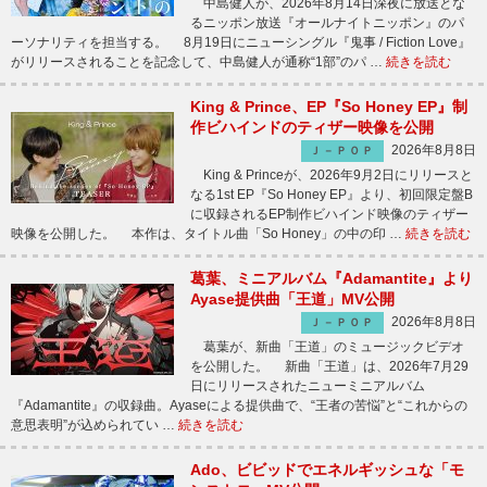
中島健人が、2026年8月14日深夜に放送とな
るニッポン放送『オールナイトニッポン』のパ
ーソナリティを担当する。 8月19日にニューシングル『鬼事 / Fiction Love』
がリリースされることを記念して、中島健人が通称“1部”のパ …
続きを読む
King & Prince、EP『So Honey EP』制
作ビハインドのティザー映像を公開
2026年8月8日
Ｊ－ＰＯＰ
King & Princeが、2026年9月2日にリリースと
なる1st EP『So Honey EP』より、初回限定盤B
に収録されるEP制作ビハインド映像のティザー
映像を公開した。 本作は、タイトル曲「So Honey」の中の印 …
続きを読む
葛葉、ミニアルバム『Adamantite』より
Ayase提供曲「王道」MV公開
2026年8月8日
Ｊ－ＰＯＰ
葛葉が、新曲「王道」のミュージックビデオ
を公開した。 新曲「王道」は、2026年7月29
日にリリースされたニューミニアルバム
『Adamantite』の収録曲。Ayaseによる提供曲で、“王者の苦悩”と“これからの
意思表明”が込められてい …
続きを読む
Ado、ビビッドでエネルギッシュな「モ