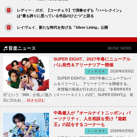
レディー・ガガ、【コーチェラ】で演奏せずも『ハーレクイン』
は“最も誇りに思っている作品のひとつ”と語る
レイヴェイ、新たな時代を告げる「Silver Lining」公開
音楽ニュース
MUSIC NEWS
SUPER EIGHT、2027年春にニューアル
バム発売＆アリーナツアー開催
2026年8月8日
Ｊ－ＰＯＰ
SUPER EIGHTが、2027年春にニューアルバ
ムをリリースし、アリーナツアーを開催する。
本情報の発表が行われた日は、“令和8年8月8
日”という「888」が並ぶ“超八（スーパーエイト）の日”。SUPER EIGHTは、前
日に行われ …
続きを読む
中島健人が『オールナイトニッポン』パ
ーソナリティ、人生相談を受け『遊戯
王』の話をするコーナーも
2026年8月8日
Ｊ－ＰＯＰ