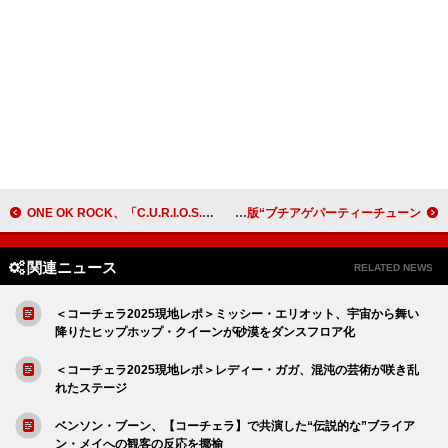
ONE OK ROCK、「C.U.R.I.O.S.I.T.Y. feat. Paledusk and CHICO CARLITO」のMV本日公開
SUPER EIGHT、新曲「ブチ★I GOT IT」配信開始 令和版“ブチアゲパーティーチューン”
関連ニュース
RELATED NEWS
＜コーチェラ2025現地レポ＞ミッシー・エリオット、宇宙から舞い
降りたヒップホップ・クイーンが砂漠をダンスフロア化
＜コーチェラ2025現地レポ＞レディー・ガガ、混沌の芸術が咲き乱
れたステージ
ベンソン・ブーン、【コーチェラ】で共演した“伝説的な”ブライア
ン・メイへの観客の反応を揶揄