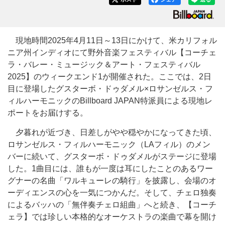
現地時間2025年4月11日～13日にかけて、米カリフォル
ニア州インディオにて野外音楽フェスティバル【コーチェ
ラ・バレー・ミュージック＆アート・フェスティバル
2025】のウィークエンド1が開催された。ここでは、2日
目に登場したグスターボ・ドゥダメル×ロサンゼルス・フ
ィルハーモニックのBillboard JAPAN特派員による現地レ
ポートをお届けする。
夕暮れが近づき、日差しがやや穏やかになってきた頃、
ロサンゼルス・フィルハーモニック（LAフィル）のメン
バーに続いて、グスターボ・ドゥダメルがステージに登場
した。1曲目には、誰もが一度は耳にしたことのあるワー
グナーの名曲「ワルキューレの騎行」を披露し、会場のオ
ーディエンスの心を一気につかんだ。そして、チェロ独奏
によるバッハの「無伴奏チェロ組曲」へと続き、【コーチ
ェラ】では珍しい本格的なオーケストラの楽曲で幕を開け