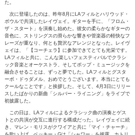
た。
次に登場したのは、昨年8月にLAフィルとハリウッド・
ボウルで共演したレイヴェイ。ギターを手に、「フロム・
ザ・スタート」を演奏し始めた。彼女の柔らかなギターの
音色に、ストリングスの滑らかな響きや管楽器の軽快なフ
レーズが重なり、何とも贅沢なアレンジとなった。レイヴ
ェイは、「【コーチェラ】に参加できてとても光栄です。
LAフィルと共に、こんな楽しいフェスティバルでクラシ
ック音楽とオーケストラ、そしてポップ・ミュージックを
融合させることは、ずっと夢でした。LAフィルとグスタ
ーボ・ドゥダメル、おめでとうございます。本当にとても
クールなことです」と挨拶した。そして、4月3日にリリー
スしたばかりの新曲「シルバー・ライニング」をライブで
初披露した。
この日は、LAフィルによるクラシック曲の演奏とゲス
トとの共演が交互に進行する構成だった。レイヴェイに続
き、マレン・モリスがクワイアと共に「マイ・チャーチ」
を歌い上げ、ベッキー・Gは「シャワー」を披露。カトリ