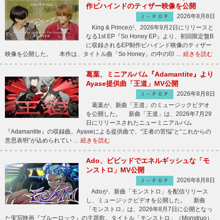
作ビハインドのティザー映像を公開
2026年8月8日
Ｊ－ＰＯＰ
King & Princeが、2026年9月2日にリリースと
なる1st EP『So Honey EP』より、初回限定盤B
に収録されるEP制作ビハインド映像のティザー
映像を公開した。 本作は、タイトル曲「So Honey」の中の印 …
続きを読む
葛葉、ミニアルバム『Adamantite』より
Ayase提供曲「王道」MV公開
2026年8月8日
Ｊ－ＰＯＰ
葛葉が、新曲「王道」のミュージックビデオ
を公開した。 新曲「王道」は、2026年7月29
日にリリースされたニューミニアルバム
『Adamantite』の収録曲。Ayaseによる提供曲で、“王者の苦悩”と“これからの
意思表明”が込められてい …
続きを読む
Ado、ビビッドでエネルギッシュな「モ
ンストロ」MV公開
2026年8月8日
Ｊ－ＰＯＰ
Adoが、新曲「モンストロ」を配信リリース
し、ミュージックビデオを公開した。 新曲
「モンストロ」は、2026年8月7日に公開となっ
た実写映画『ブルーロック』の主題歌。タイトル「モンストロ」（Monstruo）