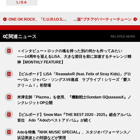
LiSA
ONE OK ROCK、「C.U.R.I.O.S.I.T.Y. feat. Paledusk and CHICO CARLITO」のMV本日公開
SUPER EIGHT、新曲「ブチ★I GOT IT」配信開始 令和版“ブチアゲパーティーチューン”
関連ニュース
RELATED NEWS
＜インタビュー＞ロックの魂を持った別の何かも作ってみたい
――14周年を迎えるLiSA、大きな節目を前に加速するチャレンジ精
神【MONTHLY FEATURE】
【ビルボード】LiSA「ReawakeR (feat. Felix of Stray Kids)」グロ
ーバル・ジャパン・ソングスV6達成 ラブライブ！シリーズ「愛ス
クリ～ム！」初登場
米津玄師「Plazma」を使用、『機動戦士Gundam GQuuuuuuX』ノ
ンクレジットOP公開
【ビルボード】Snow Man『THE BEST 2020 - 2025』総合アルバム
首位 Ado『Adoのベストアドバム』が続く
Adoを特集『NHK MUSIC SPECIAL』、スタジオパフォーマンス／
浜辺美波との対談などが実現