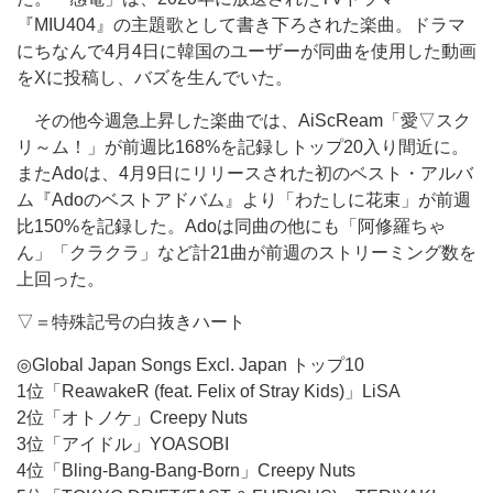
『MIU404』の主題歌として書き下ろされた楽曲。ドラマ
にちなんで4月4日に韓国のユーザーが同曲を使用した動画
をXに投稿し、バズを生んでいた。
その他今週急上昇した楽曲では、AiScReam「愛▽スク
リ～ム！」が前週比168%を記録しトップ20入り間近に。
またAdoは、4月9日にリリースされた初のベスト・アルバ
ム『Adoのベストアドバム』より「わたしに花束」が前週
比150%を記録した。Adoは同曲の他にも「阿修羅ちゃ
ん」「クラクラ」など計21曲が前週のストリーミング数を
上回った。
▽＝特殊記号の白抜きハート
◎Global Japan Songs Excl. Japan トップ10
1位「ReawakeR (feat. Felix of Stray Kids)」LiSA
2位「オトノケ」Creepy Nuts
3位「アイドル」YOASOBI
4位「Bling-Bang-Bang-Born」Creepy Nuts