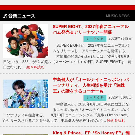
音楽ニュース
MUSIC NEWS
SUPER EIGHT、2027年春にニューアル
バム発売＆アリーナツアー開催
2026年8月8日
Ｊ－ＰＯＰ
SUPER EIGHTが、2027年春にニューアルバ
ムをリリースし、アリーナツアーを開催する。
本情報の発表が行われた日は、“令和8年8月8
日”という「888」が並ぶ“超八（スーパーエイト）の日”。SUPER EIGHTは、前
日に行われ …
続きを読む
中島健人が『オールナイトニッポン』パ
ーソナリティ、人生相談を受け『遊戯
王』の話をするコーナーも
2026年8月8日
Ｊ－ＰＯＰ
中島健人が、2026年8月14日深夜に放送とな
るニッポン放送『オールナイトニッポン』のパ
ーソナリティを担当する。 8月19日にニューシングル『鬼事 / Fiction Love』
がリリースされることを記念して、中島健人が通称“1部”のパ …
続きを読む
King & Prince、EP『So Honey EP』制