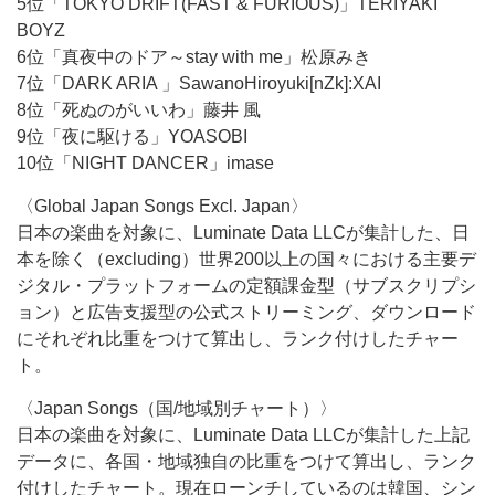
5位「TOKYO DRIFT(FAST & FURIOUS)」TERIYAKI
BOYZ
6位「真夜中のドア～stay with me」松原みき
7位「DARK ARIA 」SawanoHiroyuki[nZk]:XAI
8位「死ぬのがいいわ」藤井 風
9位「夜に駆ける」YOASOBI
10位「NIGHT DANCER」imase
〈Global Japan Songs Excl. Japan〉
日本の楽曲を対象に、Luminate Data LLCが集計した、日
本を除く（excluding）世界200以上の国々における主要デ
ジタル・プラットフォームの定額課金型（サブスクリプシ
ョン）と広告支援型の公式ストリーミング、ダウンロード
にそれぞれ比重をつけて算出し、ランク付けしたチャー
ト。
〈Japan Songs（国/地域別チャート）〉
日本の楽曲を対象に、Luminate Data LLCが集計した上記
データに、各国・地域独自の比重をつけて算出し、ランク
付けしたチャート。現在ローンチしているのは韓国、シン