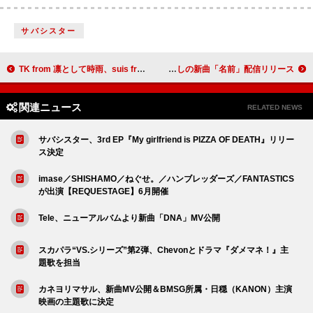
サバシスター
TK from 凛として時雨、suis from ヨルシカを迎えた「Synchrome」MV公開
大原櫻子、アンジェラ・アキ書き下ろしの新曲「名前」配信リリース
関連ニュース
RELATED NEWS
サバシスター、3rd EP『My girlfriend is PIZZA OF DEATH』リリー
ス決定
imase／SHISHAMO／ねぐせ。／ハンブレッダーズ／FANTASTICS
が出演【REQUESTAGE】6月開催
Tele、ニューアルバムより新曲「DNA」MV公開
スカパラ“VS.シリーズ”第2弾、Chevonとドラマ『ダメマネ！』主
題歌を担当
カネヨリマサル、新曲MV公開＆BMSG所属・日穏（KANON）主演
映画の主題歌に決定