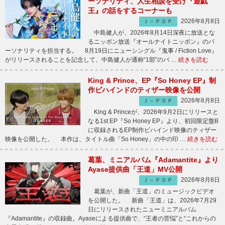
ーソナリティ、人生相談を受け『遊戯
王』の話をするコーナーも
2026年8月8日
Ｊ－ＰＯＰ
中島健人が、2026年8月14日深夜に放送とな
るニッポン放送『オールナイトニッポン』のパ
ーソナリティを担当する。 8月19日にニューシングル『鬼事 / Fiction Love』
がリリースされることを記念して、中島健人が通称“1部”のパ …
続きを読む
King & Prince、EP『So Honey EP』制
作ビハインドのティザー映像を公開
2026年8月8日
Ｊ－ＰＯＰ
King & Princeが、2026年9月2日にリリースと
なる1st EP『So Honey EP』より、初回限定盤B
に収録されるEP制作ビハインド映像のティザー
映像を公開した。 本作は、タイトル曲「So Honey」の中の印 …
続きを読む
葛葉、ミニアルバム『Adamantite』より
Ayase提供曲「王道」MV公開
2026年8月8日
Ｊ－ＰＯＰ
葛葉が、新曲「王道」のミュージックビデオ
を公開した。 新曲「王道」は、2026年7月29
日にリリースされたニューミニアルバム
『Adamantite』の収録曲。Ayaseによる提供曲で、“王者の苦悩”と“これからの