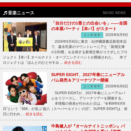
音楽ニュース
MUSIC NEWS
「自分だけの1冊との出会いを」――全国
の本屋パーティ【本パ】がスタート
2026年8月9日
Ｊ－ＰＯＰ
2026年8月8日に東京・紀伊國屋書店新宿本店
で、森永乳業のマウントレーニアと「新潮文庫
の100冊」を企画する新潮文庫がコラボしたプロ
ジェクト【本パ】オールナイト・オープニングイベントが開催された。 本プ
ロジェクトは「ほんとのひとやすみ …
続きを読む
SUPER EIGHT、2027年春にニューアル
バム発売＆アリーナツアー開催
2026年8月8日
Ｊ－ＰＯＰ
SUPER EIGHTが、2027年春にニューアルバ
ムをリリースし、アリーナツアーを開催する。
本情報の発表が行われた日は、“令和8年8月8
日”という「888」が並ぶ“超八（スーパーエイト）の日”。SUPER EIGHTは、前
日に行われ …
続きを読む
中島健人が『オールナイトニッポン』パ