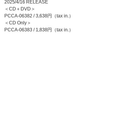
2025/4/16 RELEASE
＜CD＋DVD＞
PCCA-06382 / 3,638円（tax in.）
＜CD Only＞
PCCA-06383 / 1,838円（tax in.）