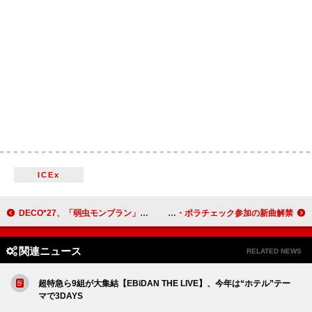
ICEx
DECO*27、「弱虫モンブラン」リメイクバージョンMV公開
キャロライン、初来日公演決定＆キャロライン・ポラチェック参加の新曲解禁
関連ニュース
RELATED NEWS
超特急ら9組が大集結【EBiDAN THE LIVE】、今年は“ホテル”テー
マで3DAYS