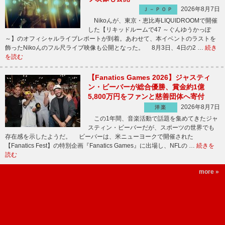
2026年8月7日
Ｊ－ＰＯＰ
Nikoんが、東京・恵比寿LIQUIDROOMで開催
した【リキッドルームで47 ～ぐんゆうかっぽ
～】のオフィシャルライブレポートが到着。あわせて、本イベントのラストを
飾ったNikoんのフル尺ライブ映像も公開となった。 8月3日、4日の2 …
続き
を読む
【Fanatics Games 2026】ジャスティ
ン・ビーバーが総合優勝、賞金約1億
5,800万円をファンと慈善団体へ寄付
2026年8月7日
洋楽
この1年間、音楽活動で話題を集めてきたジャ
スティン・ビーバーだが、スポーツの世界でも
存在感を示したようだ。 ビーバーは、米ニューヨークで開催された
【Fanatics Fest】の特別企画『Fanatics Games』に出場し、NFLの …
続きを
読む
more »