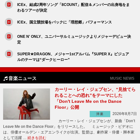
ICEx、結成2周年ソング「8COUNT」配信＆メンバーの出身地をま
わるツアーが決定
ICEx、国立競技場をバックに「理想郷」パフォーマンス
ONE N' ONLY、ユニバーサルミュージックよりメジャーデビュー決
定
SUPER★DRAGON、メジャー1stアルバム『SUPER X』ビジュア
ルのテーマは“ダークヒーロー”
音楽ニュース
MUSIC NEWS
カーリー・レイ・ジェプセン、“見捨てら
れることへの恐れ”をテーマにした
「Don't Leave Me on the Dance
Floor」公開
2026年8月7日
洋楽
カーリー・レイ・ジェプセンが、新曲「Don’t
Leave Me on the Dance Floor」をリリースした。 ミュージック・ビデオに
は、俳優オールデン・エアエンライクが出演。監督は、劇作家・俳優・脚本家
として活躍 …
続きを読む