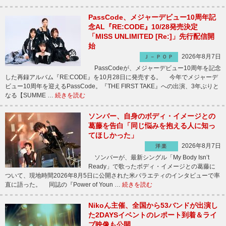
PassCode、メジャーデビュー10周年記
念AL『RE:CODE』10/28発売決定
「MISS UNLIMITED [Re:]」先行配信開
始
2026年8月7日
Ｊ－ＰＯＰ
PassCodeが、メジャーデビュー10周年を記念
した再録アルバム『RE:CODE』を10月28日に発売する。 今年でメジャーデ
ビュー10周年を迎えるPassCode。『THE FIRST TAKE』への出演、3年ぶりと
なる【SUMME …
続きを読む
ソンバー、自身のボディ・イメージとの
葛藤を告白「同じ悩みを抱える人に知っ
てほしかった」
2026年8月7日
洋楽
ソンバーが、最新シングル「My Body Isn’t
Ready」で歌ったボディ・イメージとの葛藤に
ついて、現地時間2026年8月5日に公開された米バラエティのインタビューで率
直に語った。 同誌の『Power of Youn …
続きを読む
Nikoん主催、全国から53バンドが出演し
た2DAYSイベントのレポート到着＆ライ
ブ映像も公開