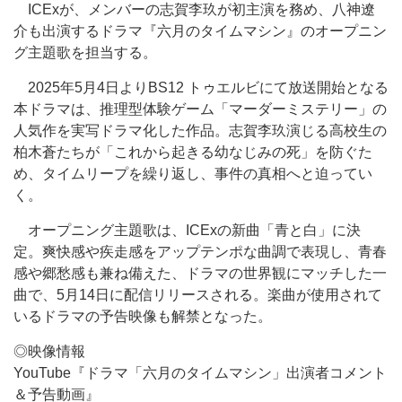
ICExが、メンバーの志賀李玖が初主演を務め、八神遼
介も出演するドラマ『六月のタイムマシン』のオープニン
グ主題歌を担当する。
2025年5月4日よりBS12 トゥエルビにて放送開始となる
本ドラマは、推理型体験ゲーム「マーダーミステリー」の
人気作を実写ドラマ化した作品。志賀李玖演じる高校生の
柏木蒼たちが「これから起きる幼なじみの死」を防ぐた
め、タイムリープを繰り返し、事件の真相へと迫ってい
く。
オープニング主題歌は、ICExの新曲「青と白」に決
定。爽快感や疾走感をアップテンポな曲調で表現し、青春
感や郷愁感も兼ね備えた、ドラマの世界観にマッチした一
曲で、5月14日に配信リリースされる。楽曲が使用されて
いるドラマの予告映像も解禁となった。
◎映像情報
YouTube『ドラマ「六月のタイムマシン」出演者コメント
＆予告動画』