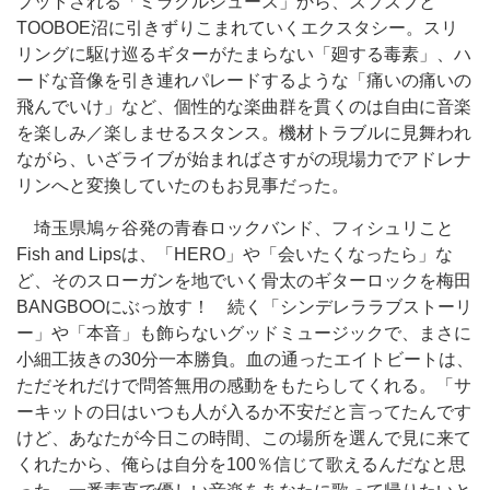
プットされる「ミラクルジュース」から、ズブズブと
TOOBOE沼に引きずりこまれていくエクスタシー。スリ
リングに駆け巡るギターがたまらない「廻する毒素」、ハ
ードな音像を引き連れパレードするような「痛いの痛いの
飛んでいけ」など、個性的な楽曲群を貫くのは自由に音楽
を楽しみ／楽しませるスタンス。機材トラブルに見舞われ
ながら、いざライブが始まればさすがの現場力でアドレナ
リンへと変換していたのもお見事だった。
埼玉県鳩ヶ谷発の青春ロックバンド、フィシュリこと
Fish and Lipsは、「HERO」や「会いたくなったら」な
ど、そのスローガンを地でいく骨太のギターロックを梅田
BANGBOOにぶっ放す！ 続く「シンデレララブストーリ
ー」や「本音」も飾らないグッドミュージックで、まさに
小細工抜きの30分一本勝負。血の通ったエイトビートは、
ただそれだけで問答無用の感動をもたらしてくれる。「サ
ーキットの日はいつも人が入るか不安だと言ってたんです
けど、あなたが今日この時間、この場所を選んで見に来て
くれたから、俺らは自分を100％信じて歌えるんだなと思