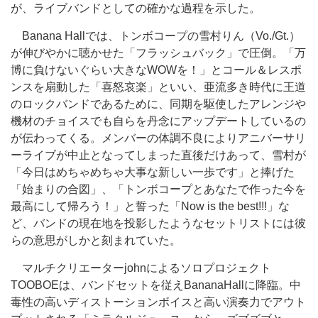
が、ライブバンドとしての確かな過程を示した。
Banana Hallでは、トンボコープの雪村りん（Vo./Gt.）
が伸びやかに聴かせた「フラッシュバック」で圧倒。「万
博に負けないぐらい大きなWOWを！」とコール＆レスポ
ンスを扇動した「喜怒哀楽」といい、亜流多き時代に王道
のロックバンドであるために、同期を駆使したアレンジや
機材のチョイスでも自らを丹念にアップデートしているの
が伝わってくる。メンバーの体調不良によりアニバーサリ
ーライブが中止となってしまった直後だけあって、雪村が
「今日はめちゃめちゃ大事な新しい一歩です」と捧げた
「始まりの合図」、「トンボコープとあなたで作った今を
最高にして帰ろう！」と誓った「Now is the best!!!」な
ど、バンドの現在地を投影したようなセットリストには彼
らの意思がしかと刻まれていた。
マルチクリエーターjohnによるソロプロジェクト
TOOBOEは、バンドセットを従えBananaHallに降臨。中
毒性の高いディストーションボイスと高い演奏力でアウト