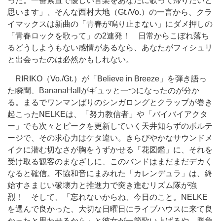
った。一番素直で優しい音楽をあなたに歌って帰りたいと
思います」、そんな西村大地（Gt./Vo.）の一言から、クラ
イマックスは新曲の「青春が鳴り止まない」にダメ押しの
「青春ロックを歌って」の2連発！ 日常からこぼれ落ち
るどうしようもない感情があるなら、あなたがフィシュリ
と出会ったのは必然かもしれない。
RIRIKO（Vo./Gt.）が「Believe in Breeze」を弾き語っ
た瞬間、BananaHallがギュッと一つになったのが分か
る。まるでワンマンばりのシンガロングとクラップが巻き
起こったNELKEは、「努力教信者」や「バイバイアクタ
ー」でも次々とピークを更新していく天井知らずのボルテ
ージで、その求心力はケタ違い。きらびやかなサウンドメ
イクに潜む切なさが胸をうずかせる「花図鑑」に、それを
受け取る観客のまなざしに、このバンドはまだまだデカく
なると確信。不協和音にまみれた「カレンデュラ」は、終
始すさまじい破壊力と推進力で突き進むリズム隊が強
烈！ そして、「忘れないからね、今日のこと。NELKE
を選んで良かった、大切な日曜日にライブハウスに来て良
かったと思わせるから」と彼女が一節歌い上げるや、勝負