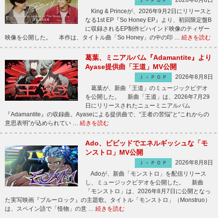
2026年8月8日
Ｊ－ＰＯＰ
King & Princeが、2026年9月2日にリリースと
なる1st EP『So Honey EP』より、初回限定盤B
に収録されるEP制作ビハインド映像のティザー
映像を公開した。 本作は、タイトル曲「So Honey」の中の印 …
続きを読む
葛葉、ミニアルバム『Adamantite』より
Ayase提供曲「王道」MV公開
2026年8月8日
Ｊ－ＰＯＰ
葛葉が、新曲「王道」のミュージックビデオ
を公開した。 新曲「王道」は、2026年7月29
日にリリースされたニューミニアルバム
『Adamantite』の収録曲。Ayaseによる提供曲で、“王者の苦悩”と“これからの
意思表明”が込められてい …
続きを読む
Ado、ビビッドでエネルギッシュな「モ
ンストロ」MV公開
2026年8月8日
Ｊ－ＰＯＰ
Adoが、新曲「モンストロ」を配信リリース
し、ミュージックビデオを公開した。 新曲
「モンストロ」は、2026年8月7日に公開となっ
た実写映画『ブルーロック』の主題歌。タイトル「モンストロ」（Monstruo）
は、スペイン語で「怪物」の意 …
続きを読む