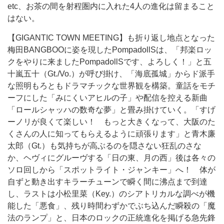
etc、お茶の間を射程圏内に入れた4人の進化は留まること
はない。
【GIGANTIC TOWN MEETING】も折り返し地点となった
梅田BANGBOOに姿を現したPompadollSは、「邦楽ロッ
クをやりに来ましたPompadollSです、よろしく！」と五
十嵐五十（Gt./Vo.）が呼び掛け、「海底孤城」からド派手
な照明もろともドラマチックな世界観を構築。童話をモチ
ーフにした「みにくいアヒルの子」や配信を控える新曲
「ロールシャッハの数奇な夢」と畳み掛けていく。「すげ
ーノリが良くて楽しい！ もっと大きくなって、大阪のた
くさんの人に知ってもらえるように頑張ります」と青木廉
太郎（Gt.）も気持ちが高ぶるのを隠さない狂乱のさな
か、ヘヴィにグルーヴする「日の東、月の西」後は各々の
ソロ回しから「スポットライト・ジャンキー」へ！ 体が
自ずと動き出すキラーチューンで瞬く間に沸点まで到達
し、ラストは小松里菜（Key.）のシアトリカルな調べが機
能した「悪食」、残り時間わずかでぶち込んだ瞬殺の「魔
法のランプ」と、日本のロックの正統進化を掲げる急先鋒