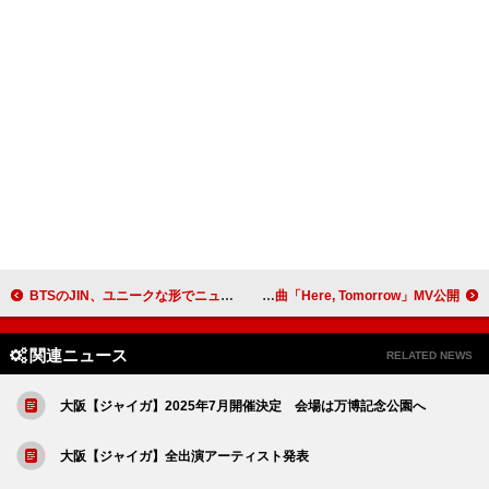
BTSのJIN、ユニークな形でニューアルバム『Echo』リリースを発表
幾田りら×『リーグ・オブ・レジェンド』コラボ、オリジナル楽曲「Here, Tomorrow」MV公開
関連ニュース
RELATED NEWS
大阪【ジャイガ】2025年7月開催決定 会場は万博記念公園へ
大阪【ジャイガ】全出演アーティスト発表