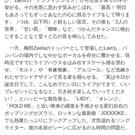
び、1曲目の「ノンフィクション」から見渡す限りの手が
挙がる。その光景に思わず笑みがこぼれ、「最高！ 明日
もあさってもずっとあなたの心に残るライブをして帰りま
す」（つゆ、以下同）と頼もしい宣言。その後も「2人の
世界」「甘い罠」「曖昧」など、つかんだチャンスに物お
じすることなく堂々と己の音を鳴らしてみせた。
一方、梅田Zeelaのトッパーとして登場したLavtも、パ
ンパンの場内でしなやかなボーカルを存分に響かせる。現
時点ですでにライブハウスをはみ出すスケール感を漂わ
せ、「モルト」や「有象無象」「アルコール」など洗練さ
れたサウンドデザインで見る者を踊らせる。「実は今日が
誕生日でして。こんなめでたい日にライブができて、いい
プレゼントになるなと。引き続き楽しんでいってくださ
い！」とハッピーな報告後も、「L4DY」「オレンジ」
「HOLD ME」と近い将来の躍進を予感させる変幻自在の
ポップソングがズラリ。ロッキンな最新曲「JOOOOKE」
でも熱量たっぷりにフックアップした、才気溢れるソング
ライター。彼の名前がシーンに広がるのも時間の問題だ。