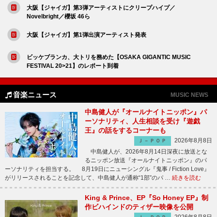
大阪【ジャイガ】第3弾アーティストにクリープハイプ／
Novelbright／櫻坂 46ら
大阪【ジャイガ】第1弾出演アーティスト発表
ビッケブランカ、大トリを務めた【OSAKA GIGANTIC MUSIC
FESTIVAL 20>21】のレポート到着
音楽ニュース
MUSIC NEWS
中島健人が『オールナイトニッポン』パ
ーソナリティ、人生相談を受け『遊戯
王』の話をするコーナーも
2026年8月8日
Ｊ－ＰＯＰ
中島健人が、2026年8月14日深夜に放送とな
るニッポン放送『オールナイトニッポン』のパ
ーソナリティを担当する。 8月19日にニューシングル『鬼事 / Fiction Love』
がリリースされることを記念して、中島健人が通称“1部”のパ …
続きを読む
King & Prince、EP『So Honey EP』制
作ビハインドのティザー映像を公開