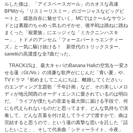
ルした後は、「アイスベースガール」のカオスな高速
BPMから「リスミーリスミー」のゴージャスなビッグビ
ートと、緩急自在に魅せていく。MCではクールなサウン
ドとは裏腹のちゃめっ気ものぞかせ、後半戦は跳ねに跳ね
まくった「寵愛族」にエッジィな「ミカクニンハスキ
ー」、トドメのアンセム「フォーエバートゥエンティー
ズ」と一気に駆け抜ける！ 新世代のトリックスター、
sanetiiの高濃度な全7曲だった。
TRACK15は、最大キャパのBanana Hallの空気を一変さ
せる蓮（Gt./Vo.）の清廉な歌声がにじんだ「青い夏」や、
TVドラマ『初めましてこんにちは、離婚してください』
のエンディング主題歌「千年計画」など、その美しいメロ
ディが地元関西のオーディエンスに愛されているのは明白
だ。「ライブが僕たちの音楽を最大限に届ける手段で、何
にも代えられないものだと思ってます。どんな気持ちで演
奏して、どんな言葉を付け足してライブで渡すかで、曲は
完結すると思うので」という蓮の真摯な思いを託した「話
したいこと」、そして代表曲「シティーライト、今夜」