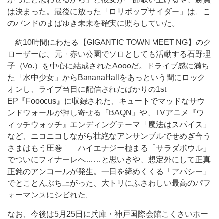
は決まった。最後に放った「ロリポップサイダー」は、こ
のバンドのまばゆき未来を確実に照らしていた。
約10時間にわたる【GIGANTIC TOWN MEETING】のク
ローザーは、元・赤い公園でソロとしても活動する石野理
子（Vo.）を中心に結成されたAoooだ。ドライブ感に満ち
た「水中少女」からBananaHallをあっという間にロック
オンし、ライブ当日に配信されたばかりの1st
EP『Fooocus』に収録された、キュートでマッドなサウ
ンドウォールが押し寄せる「BAQN」や、TVアニメ『ウ
ィッチウォッチ』エンディングテーマ「魔法はスパイス」
など、ニコニコしながら壮絶なアンサンブルでせめぎ合う
さまはもう圧巻！ ハイエナジー極まる「サラダボウル」
でついにフィナーレへ……と思いきや、想定外にして正真
正銘のアンコールが発生。一日を締めくくる「アパシー」
でとことんぶち上がった、大トリにふさわしい最高のパフ
ォーマンスにシビれた。
なお、今後は5月25日に兵庫・神戸国際会館こくさいホー