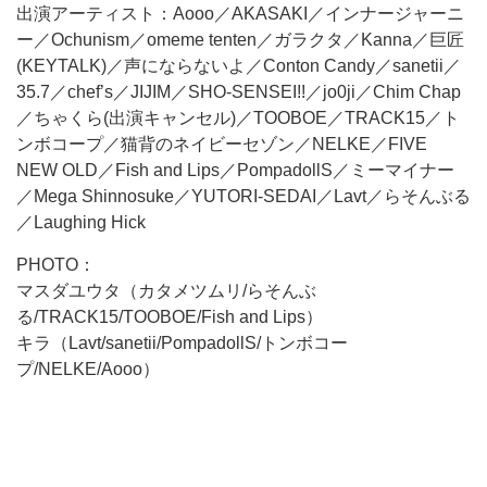
出演アーティスト：Aooo／AKASAKI／インナージャーニ
ー／Ochunism／omeme tenten／ガラクタ／Kanna／巨匠
(KEYTALK)／声にならないよ／Conton Candy／sanetii／
35.7／chef’s／JIJIM／SHO-SENSEI!!／jo0ji／Chim Chap
／ちゃくら(出演キャンセル)／TOOBOE／TRACK15／ト
ンボコープ／猫背のネイビーセゾン／NELKE／FIVE
NEW OLD／Fish and Lips／PompadollS／ミーマイナー
／Mega Shinnosuke／YUTORI-SEDAI／Lavt／らそんぶる
／Laughing Hick
PHOTO：
マスダユウタ（カタメツムリ/らそんぶ
る/TRACK15/TOOBOE/Fish and Lips）
キラ（Lavt/sanetii/PompadollS/トンボコー
プ/NELKE/Aooo）