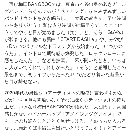
再び梅田BANGBOOでは、東京市ヶ谷出身の若きガール
ズバンド、らそんぶるが「ペアリング」からみずみずしい
バンドサウンドをかき鳴らし、「大阪の皆さん、早い時間
からありがとう！ 私は入り時間が結構早くて、今ここに
立ってやっと目が覚めました（笑）」と、そら（Gt./Vo.）
が和ませる。他にも新曲「START DASH★」や、みやび
（Dr.）のパワフルなドラミングから始まった「いつかの
うた」、イントロで期待感が爆発した「ロックンロールに
恋をしたんだ！」などを披露。「幕が開いたとき、いっぱ
い人がいてくれてうれしかった」（そら）と感謝したこの
景色まで、初ライブからたった1年でたどり着いた新星か
ら目が離せない。
2020年代の男性ソロアーティストの隆盛は言わずもがな
だが、sanetiiも間違いなくそれに続くポテンシャルの持ち
主だ。いきなり梅田BANGBOOが揺れた「大団円」、高揚
感しかないハイパーポップ「アメイジンググレイス」で
も、その片鱗をことごとく見せつける。「めっちゃ人おる
な……願わくば本編にも出たいと思ってます！」とアピー