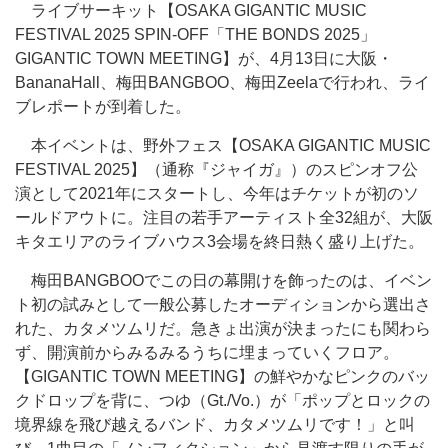
ライブサーキット【OSAKA GIGANTIC MUSIC
FESTIVAL 2025 SPIN-OFF「THE BONDS 2025」
GIGANTIC TOWN MEETING】が、4月13日に大阪・
BananaHall、梅田BANGBOO、梅田Zeelaで行われ、ライ
ブレポートが到着した。
本イベントは、野外フェス【OSAKA GIGANTIC MUSIC
FESTIVAL 2025】（通称『ジャイガ』）のスピンオフ公
演として2021年にスタートし、今年はチケットが初のソ
ールドアウトに。注目の若手アーティスト全32組が、大阪
キタエリアのライブハウス3会場を終日熱く盛り上げた。
梅田BANGBOOでこの日の幕開けを飾ったのは、イベン
ト初の試みとして一般公募したオーディションから選出さ
れた、カタメツムリだ。急きょ出演が決まったにも関わら
ず、開演前からみるみるうちに埋まっていくフロア。
【GIGANTIC TOWN MEETING】の鮮やかなピンクのバッ
クドロップを背に、つゆ（Gt./Vo.）が「ポップとロックの
境界線を飛び越えるバンド、カタメツムリです！」と叫