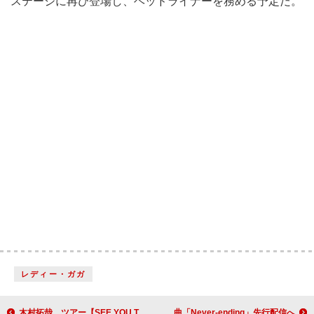
ステージに再び登場し、ヘッドライナーを務める予定だ。
レディー・ガガ
木村拓哉、ツアー【SEE YOU THERE】をパッケージ化 ドキュメンタリー映像も収録
手越祐也、ソロ初ベストAL収録の新曲「Never-ending」先行配信へ