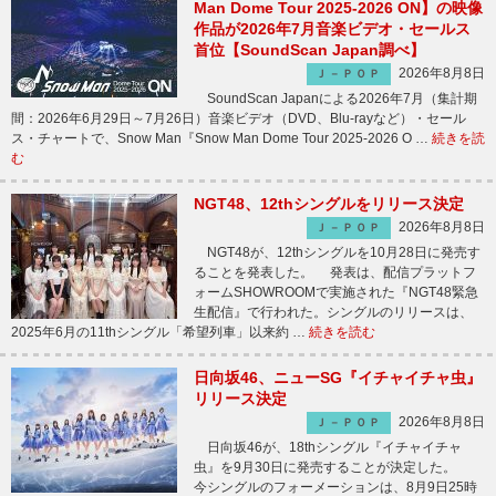
Man Dome Tour 2025-2026 ON】の映像
作品が2026年7月音楽ビデオ・セールス
首位【SoundScan Japan調べ】
2026年8月8日
Ｊ－ＰＯＰ
SoundScan Japanによる2026年7月（集計期
間：2026年6月29日～7月26日）音楽ビデオ（DVD、Blu-rayなど）・セール
ス・チャートで、Snow Man『Snow Man Dome Tour 2025-2026 O …
続きを読
む
NGT48、12thシングルをリリース決定
2026年8月8日
Ｊ－ＰＯＰ
NGT48が、12thシングルを10月28日に発売す
ることを発表した。 発表は、配信プラットフ
ォームSHOWROOMで実施された『NGT48緊急
生配信』で行われた。シングルのリリースは、
2025年6月の11thシングル「希望列車」以来約 …
続きを読む
日向坂46、ニューSG『イチャイチャ虫』
リリース決定
2026年8月8日
Ｊ－ＰＯＰ
日向坂46が、18thシングル『イチャイチャ
虫』を9月30日に発売することが決定した。
今シングルのフォーメーションは、8月9日25時