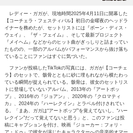
レディー・ガガが、現地時間2025年4月11日に開幕した
【コーチェラ・フェスティバル】初日の金曜夜のヘッドラ
イナーを務めたが、セットリストには『ボーン・ディス・
ウェイ』、『ザ・フェイム』、そして最新プロジェクト
『メイヘム』などからのヒット曲がぎっしりと詰まってい
たものの、一部のアルバムがパフォーマンスから抜け落ち
ていることにファンはすぐに気づいた。
ファンが投稿したTikTokの写真には、ガガが【コーチェ
ラ】のセットで、骸骨とともに砂に埋もれながら横たわっ
ている瞬間が捉えられている。骸骨は、彼女のセットリス
トに登場していないアルバム、2013年の『アートポッ
プ』、2016年の『ジョアン』、2020年の『クロマティ
カ』、2024年の『ハーレクイン』とラベル付けされてい
る。「まあ、ガガは“アートポップ”を覚えてないし、“ハー
レクイン”だって覚えてないと思う」と、このファンは投
稿にキャプションを付け、映画『ジョーカー：フォリ・
ア・ドゥ』で彼女が演じたキャラクターへの音楽的オマー