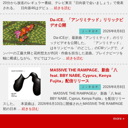
20分から放送のレギュラー番組、テレビ東京『日向坂で会いましょう』で発表
される。 日向坂46はデビュ …
続きを読む
Da-iCE、「アンリミテッド」リリックビ
デオ公開
2026年8月8日
Ｊ－ＰＯＰ
Da-iCEが、最新曲「アンリミテッド」のリリ
ックビデオを公開した。 「アンリミテッド」
はキリンビール「のどごし」のCMソングで、メ
ンバーの工藤大輝と花村想太が作詞・作曲を担当した楽曲。ブレイクビーツを
軸に構成しながら、サビではフルバン …
続きを読む
MA55IVE THE RAMPAGE、新曲「八
feat. BBY NABE, Cyprus, Kenya
Fujita」配信リリース
2026年8月8日
Ｊ－ＰＯＰ
MA55IVE THE RAMPAGEが、新曲「八 feat.
BBY NABE, Cyprus, Kenya Fujita」を配信リリー
スした。 本楽曲は、2026年6月10日に開催されたMA55IVE THE RAMPAGE
初の日本 …
続きを読む
more »