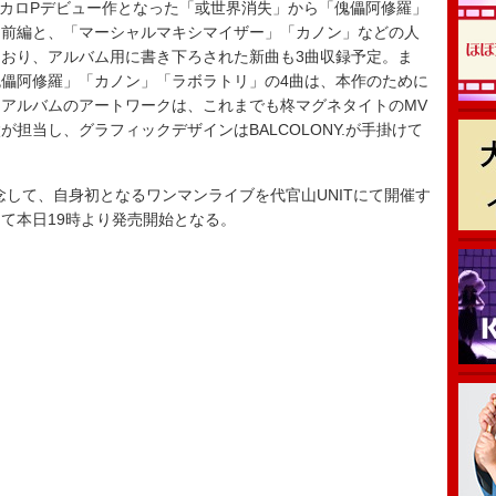
ボカロPデビュー作となった「或世界消失」から「傀儡阿修羅」
た前編と、「マーシャルマキシマイザー」「カノン」などの人
おり、アルバム用に書き下ろされた新曲も3曲収録予定。ま
儡阿修羅」「カノン」「ラボラトリ」の4曲は、本作のために
アルバムのアートワークは、これまでも柊マグネタイトのMV
担当し、グラフィックデザインはBALCOLONY.が手掛けて
念して、自身初となるワンマンライブを代官山UNITにて開催す
にて本日19時より発売開始となる。