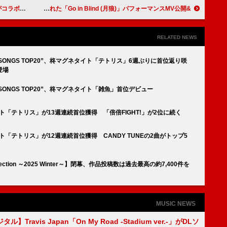
ムービー』公開
&TEAM、初のダンスブレイクも取り入れた「Go in Blind (月狼)」パフォーマンスMV公開
RELATED NEWS
 SONGS TOP20”、柊マグネタイト「テトリス」6週ぶりに首位返り咲
登場
 SONGS TOP20”、柊マグネタイト「雑魚」首位デビュー
グネタイト「テトリス」が13週連続首位獲得 「倍倍FIGHT!」が2位に続く
ネタイト「テトリス」が12週連続首位獲得 CANDY TUNEの2曲がトップ5
lection ～2025 Winter～】閉幕、作品投稿数は過去最高の約7,400件を
MUSIC NEWS
】Travis Japan「On My Road -Stadium ver.-」がDLソ