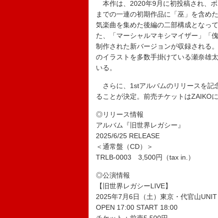
本作は、2020年9月に初投稿され、
までの一連の初期作品に「巫」を含め
気楽曲を集めた後編の二部構成となって
た、「マーシャルマキシマイザー」「傀
制作された新バージョンが収録される。
のイラストを多数手掛けている瀬奈雄太が
いる。
さらに、1stアルバムのリリースを記
ることが決定。前売チケットはZAIKO
◎リリース情報
アルバム『旧世界レガシー』
2025/6/25 RELEASE
＜通常盤（CD）＞
TRLB-0003 3,500円（tax in.）
◎公演情報
【旧世界レガシーLIVE】
2025年7月6日（土）東京・代官山UNIT
OPEN 17:00 START 18:00