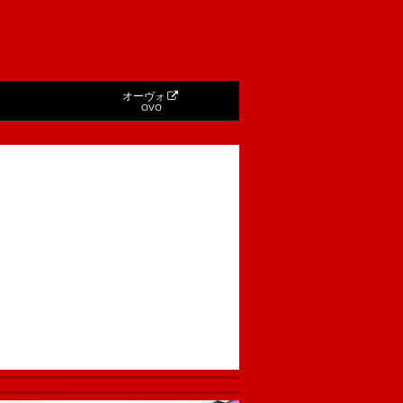
オーヴォ
OVO