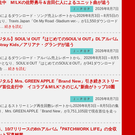
走中 M!LKの佐野勇斗＆吉田仁人によるユニット曲が追う
2026年8月7日
Ｊ－ＰＯＰ
apanによるダウンロード・ソング売上レポートから2026年8月3日～8月5日の
ravis Japan「On My Road -Stadium ver.-」が11,550ダウンロード
 …
続きを読む
ル】SOUL'd OUT『はじめてのSOUL'd OUT』DLアルバム
tray Kids／アリアナ・グランデが追う
2026年8月7日
Ｊ－ＰＯＰ
apanによるダウンロード・アルバム売上レポートから、2026年8月3日～8月5
なり、SOUL’d OUT『はじめてのSOUL’d OUT』が341ダウンロード
を …
続きを読む
ル】Mrs. GREEN APPLE「Brand New」引き続きストリー
首位走行中 イコラブ＆M!LK“さのじん”新曲がトップ10圏
2026年8月7日
Ｊ－ＰＯＰ
apanによるストリーミング再生回数レポートから2026年8月3日～8月5日の集
rs. GREEN APPLE「Brand New」が3,751,105回で現在首位を走っ
Emi、10/7リリースの8thアルバム『PATCHWORK LIFE』の全収
ット写真解禁