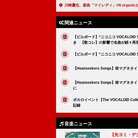
川崎鷹也、新曲「マイレディ」×N organicがコラボ『母の日2025スペシャル
関連ニュース
【ビルボード】“ニコニコ VOCALOID
き 【歌コレ】の影響で名曲が続々再
【ビルボード】“ニコニコ VOCALOID
【Heatseekers Songs】柊マ
【Heatseekers Songs】柊マグ
に
ボカロイベント【The VOCALOID Col
記録
音楽ニュース
【先ヨミ・デジタル