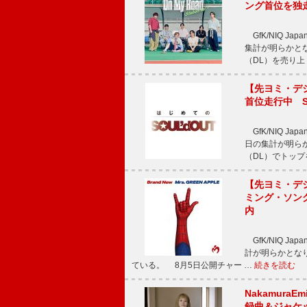
ング首位を独
GfK/NIQ J
集計が明らかとなり、T
（DL）を売り上
【先ヨミ・デジタ
首位走行中 S
GfK/NIQ J
日の集計が明らかと
（DL）でトップ
【先ヨミ・デジタ
ミング・ソング
内
GfK/NIQ J
計が明らかとなり、M
ている。 8月5日公開チャー …
続きを読む
Nakamura
録曲＆ジャケ