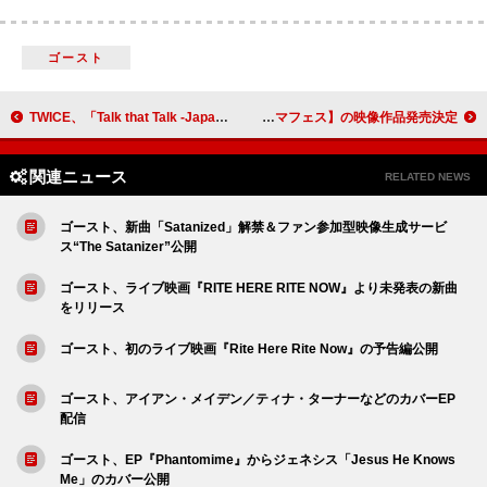
ゴースト
TWICE、「Talk that Talk -Japanese ver.-」先行配信＆“メンバー自撮りムービー”公開
スキマスイッチ、初の主催フェス【スキマフェス】の映像作品発売決定
関連ニュース
RELATED NEWS
ゴースト、新曲「Satanized」解禁＆ファン参加型映像生成サービ
ス“The Satanizer”公開
ゴースト、ライブ映画『RITE HERE RITE NOW』より未発表の新曲
をリリース
ゴースト、初のライブ映画『Rite Here Rite Now』の予告編公開
ゴースト、アイアン・メイデン／ティナ・ターナーなどのカバーEP
配信
ゴースト、EP『Phantomime』からジェネシス「Jesus He Knows
Me」のカバー公開