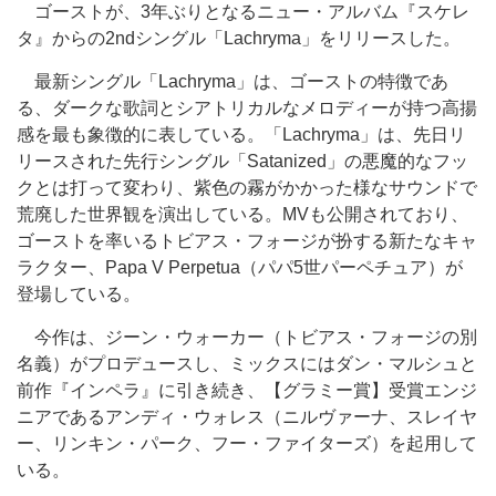
ゴーストが、3年ぶりとなるニュー・アルバム『スケレ
タ』からの2ndシングル「Lachryma」をリリースした。
最新シングル「Lachryma」は、ゴーストの特徴であ
る、ダークな歌詞とシアトリカルなメロディーが持つ高揚
感を最も象徴的に表している。「Lachryma」は、先日リ
リースされた先行シングル「Satanized」の悪魔的なフッ
クとは打って変わり、紫色の霧がかかった様なサウンドで
荒廃した世界観を演出している。MVも公開されており、
ゴーストを率いるトビアス・フォージが扮する新たなキャ
ラクター、Papa V Perpetua（パパ5世パーペチュア）が
登場している。
今作は、ジーン・ウォーカー（トビアス・フォージの別
名義）がプロデュースし、ミックスにはダン・マルシュと
前作『インペラ』に引き続き、【グラミー賞】受賞エンジ
ニアであるアンディ・ウォレス（ニルヴァーナ、スレイヤ
ー、リンキン・パーク、フー・ファイターズ）を起用して
いる。