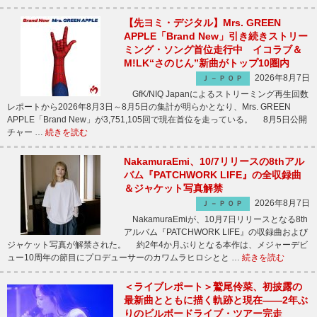
【先ヨミ・デジタル】Mrs. GREEN
APPLE「Brand New」引き続きストリー
ミング・ソング首位走行中 イコラブ＆
M!LK“さのじん”新曲がトップ10圏内
2026年8月7日
Ｊ－ＰＯＰ
GfK/NIQ Japanによるストリーミング再生回数
レポートから2026年8月3日～8月5日の集計が明らかとなり、Mrs. GREEN
APPLE「Brand New」が3,751,105回で現在首位を走っている。 8月5日公開
チャー …
続きを読む
NakamuraEmi、10/7リリースの8thアル
バム『PATCHWORK LIFE』の全収録曲
＆ジャケット写真解禁
2026年8月7日
Ｊ－ＰＯＰ
NakamuraEmiが、10月7日リリースとなる8th
アルバム『PATCHWORK LIFE』の収録曲および
ジャケット写真が解禁された。 約2年4か月ぶりとなる本作は、メジャーデビ
ュー10周年の節目にプロデューサーのカワムラヒロシとと …
続きを読む
＜ライブレポート＞鷲尾伶菜、初披露の
最新曲とともに描く軌跡と現在――2年ぶ
りのビルボードライブ・ツアー完走