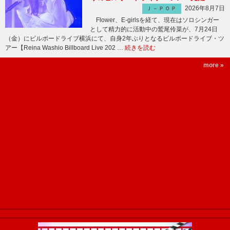
2026年8月7日
Ｊ－ＰＯＰ
Flower、E-girlsを経て、現在はソロシンガー
として精力的に活動中の鷲尾伶菜が、7月24日
（金）にビルボードライブ横浜にて、自身2年ぶりとなるビルボードライブ・ツ
アー【Reina Washio Billboard Live 202 …
続きを読む
more »