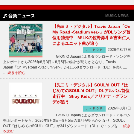
音楽ニュース
MUSIC NEWS
【先ヨミ・デジタル】Travis Japan「On
My Road -Stadium ver.-」がDLソング首
位を独走中 M!LKの佐野勇斗＆吉田仁人
によるユニット曲が追う
2026年8月7日
Ｊ－ＰＯＰ
GfK/NIQ Japanによるダウンロード・ソング売
上レポートから2026年8月3日～8月5日の集計が明らかとなり、Travis
Japan「On My Road -Stadium ver.-」が11,550ダウンロード（DL）を売り上
…
続きを読む
【先ヨミ・デジタル】SOUL'd OUT『は
じめてのSOUL'd OUT』DLアルバム首位
走行中 Stray Kids／アリアナ・グラン
デが追う
2026年8月7日
Ｊ－ＰＯＰ
GfK/NIQ Japanによるダウンロード・アルバム
売上レポートから、2026年8月3日～8月5日の集計が明らかとなり、SOUL’d
OUT『はじめてのSOUL’d OUT』が341ダウンロード（DL）でトップを …
続き
を読む