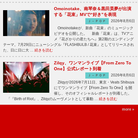
Omoinotake、南琴奈＆黒田昊夢が出演
する「花束」MVで“好き”を表現
2026年8月6日
Ｊ－ＰＯＰ
Omoinotakeが、新曲「花束」のミュージック
ビデオを公開した。 新曲「花束」は、TVアニ
メ『花ざかりの君たちへ』第2期のエンディング
テーマ。7月29日にニューシングル『FLASHBULB / 花束』としてリリースされ
た、日に日に大 …
続きを読む
Zilqy、ワンマンライブ【From Zero To
One】公式レポート到着
2026年8月6日
Ｊ－ＰＯＰ
Zilqyが2026年7月11日、東京・Veats Shibuya
にてワンマンライブ【From Zero To One】を開
催し、そのオフィシャルレポートが到着した。
「『Birth of Riot』、Zilqyのムーヴメントとして暴動 …
続きを読む
more »