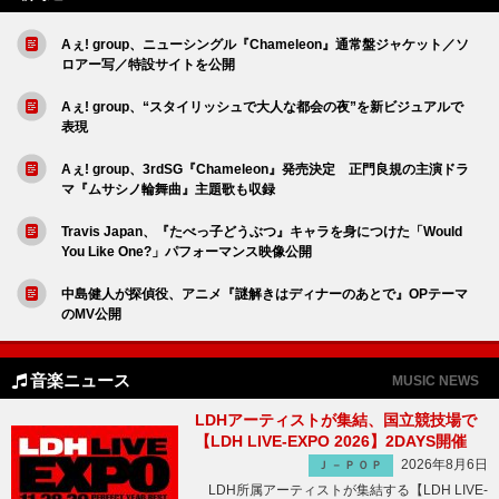
Aぇ! group、ニューシングル『Chameleon』通常盤ジャケット／ソ
ロアー写／特設サイトを公開
Aぇ! group、“スタイリッシュで大人な都会の夜”を新ビジュアルで
表現
Aぇ! group、3rdSG『Chameleon』発売決定 正門良規の主演ドラ
マ『ムサシノ輪舞曲』主題歌も収録
Travis Japan、『たべっ子どうぶつ』キャラを身につけた「Would
You Like One?」パフォーマンス映像公開
中島健人が探偵役、アニメ『謎解きはディナーのあとで』OPテーマ
のMV公開
音楽ニュース
MUSIC NEWS
LDHアーティストが集結、国立競技場で
【LDH LIVE-EXPO 2026】2DAYS開催
2026年8月6日
Ｊ－ＰＯＰ
LDH所属アーティストが集結する【LDH LIVE-