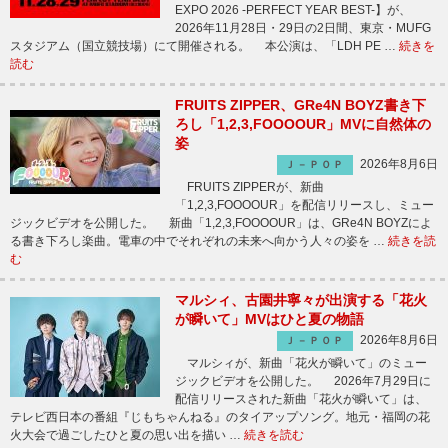
EXPO 2026 -PERFECT YEAR BEST-】が、
2026年11月28日・29日の2日間、東京・MUFG
スタジアム（国立競技場）にて開催される。 本公演は、「LDH PE …
続きを
読む
FRUITS ZIPPER、GRe4N BOYZ書き下
ろし「1,2,3,FOOOOUR」MVに自然体の
姿
2026年8月6日
Ｊ－ＰＯＰ
FRUITS ZIPPERが、新曲
「1,2,3,FOOOOUR」を配信リリースし、ミュー
ジックビデオを公開した。 新曲「1,2,3,FOOOOUR」は、GRe4N BOYZによ
る書き下ろし楽曲。電車の中でそれぞれの未来へ向かう人々の姿を …
続きを読
む
マルシィ、古園井寧々が出演する「花火
が瞬いて」MVはひと夏の物語
2026年8月6日
Ｊ－ＰＯＰ
マルシィが、新曲「花火が瞬いて」のミュー
ジックビデオを公開した。 2026年7月29日に
配信リリースされた新曲「花火が瞬いて」は、
テレビ西日本の番組『じもちゃんねる』のタイアップソング。地元・福岡の花
火大会で過ごしたひと夏の思い出を描い …
続きを読む