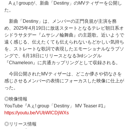
Aぇ! groupが、新曲「Destiny」のMVティザーを公開し
た。
新曲「Destiny」は、メンバーの正門良規が主演を務
め、2025年4月19日に放送スタートとなるテレビ朝日系オ
シドラサタデー『ムサシノ輪舞曲』の主題歌。近いようで
遠く感じる、伝えたくても伝えられないもどかしい気持ち
を、ストレートな歌詞で表現したエモーショナルなラブソ
ングで、6月18日にリリースとなる3rdシングル
『Chameleon』に共通カップリングとして収録される。
今回公開されたMVティザーは、どこか儚さや切なさを
感じさせるメンバーの表情にフォーカスした映像に仕上が
った。
◎映像情報
YouTube『Aぇ! group「Destiny」 MV Teaser #1』
https://youtu.be/VUbWlCDjWXs
◎リリース情報