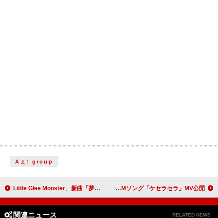
Aぇ! group
Little Glee Monster、新曲「夢じゃないならなんなのさ」MV＆メインビジュアルを公開
ガガガSP 、CMソング「ケセラセラ」MV公開
関連ニュース
RELATED NEWS